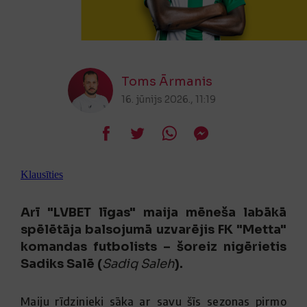
Toms Ārmanis
16. jūnijs 2026., 11:19
Klausīties
Arī "LVBET līgas" maija mēneša labākā
spēlētāja balsojumā uzvarējis FK "Metta"
komandas futbolists – šoreiz nigērietis
Sadiks Salē (
Sadiq Saleh
).
Maiju rīdzinieki sāka ar savu šīs sezonas pirmo