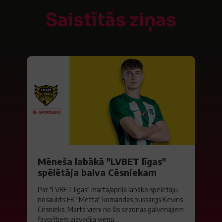
Saistītās ziņas
Mēneša labākā "LVBET līgas"
spēlētāja balva Cēsniekam
Par "LVBET līgas" marta/aprīļa labāko spēlētāju
nosaukts FK "Metta" komandas pussargs Kevins
Cēsnieks. Martā vieni no šīs sezonas galvenajiem
favorītiem aizvadīja vienu...