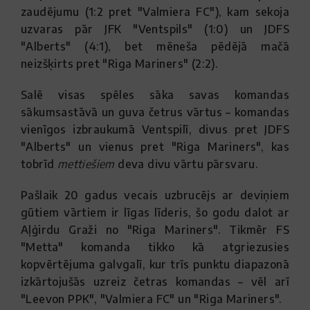
zaudējumu (1:2 pret "Valmiera FC"), kam sekoja
uzvaras pār JFK "Ventspils" (1:0) un JDFS
"Alberts" (4:1), bet mēneša pēdējā mačā
neizšķirts pret "Riga Mariners" (2:2).
Salē visas spēles sāka savas komandas
sākumsastāvā un guva četrus vārtus – komandas
vienīgos izbraukumā Ventspilī, divus pret JDFS
"Alberts" un vienus pret "Riga Mariners", kas
tobrīd
mettiešiem
deva divu vārtu pārsvaru.
Pašlaik 20 gadus vecais uzbrucējs ar deviņiem
gūtiem vārtiem ir līgas līderis, šo godu dalot ar
Aļģirdu Graži no "Riga Mariners". Tikmēr FS
"Metta" komanda tikko kā atgriezusies
kopvērtējuma galvgalī, kur trīs punktu diapazonā
izkārtojušās uzreiz četras komandas – vēl arī
"Leevon PPK", "Valmiera FC" un "Riga Mariners".