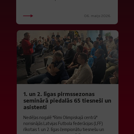
06. maijs 2026.
1. un 2. līgas pirmssezonas
seminārā piedalās 65 tiesneši un
asistenti
Nedēļas nogalē "Rimi Olimpiskajā centrā"
norisinājās Latvijas Futbola federācijas (LFF)
rīkotais 1. un 2. līgas čempionātu tiesnešu un