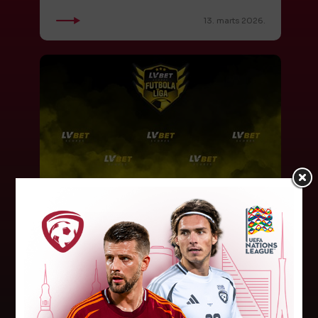
13. marts 2026.
"LV Bet" kļūst par 1. līgas un
Latvijas kausa titulsponsoru
Latvijas Futbola federācija (LFF) izziņo, ka par
Latvijas 1. līgas čempionāta un Latvijas kausa
izcīņas vīriešiem titulsponsoru uz nākamajiem
trim gadiem kļuvis sporta...