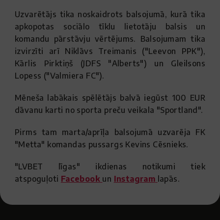
Uzvarētājs tika noskaidrots balsojumā, kurā tika
apkopotas sociālo tīklu lietotāju balsis un
komandu pārstāvju vērtējums. Balsojumam tika
izvirzīti arī Niklāvs Treimanis ("Leevon PPK"),
Kārlis Pirktiņš (JDFS "Alberts") un Gleilsons
Lopess ("Valmiera FC").
Mēneša labākais spēlētājs balvā iegūst 100 EUR
dāvanu karti no sporta preču veikala "Sportland".
Pirms tam marta/aprīļa balsojumā uzvarēja FK
"Metta" komandas pussargs Kevins Cēsnieks.
"LVBET līgas" ikdienas notikumi tiek
atspoguļoti
Facebook
un
Instagram
lapās.