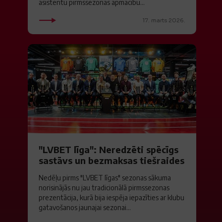
asistentu pirmssezonas apmācību...
17. marts 2026.
"LVBET līga": Neredzēti spēcīgs
sastāvs un bezmaksas tiešraides
Nedēļu pirms "LVBET līgas" sezonas sākuma
norisinājās nu jau tradicionālā pirmssezonas
prezentācija, kurā bija iespēja iepazīties ar klubu
gatavošanos jaunajai sezonai...