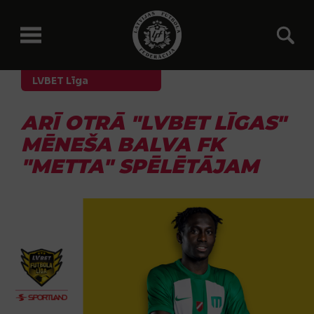
LVBET Līga
ARĪ OTRĀ "LVBET LĪGAS"
MĒNEŠA BALVA FK
"METTA" SPĒLĒTĀJAM