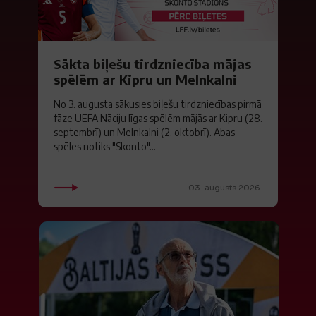
Sākta biļešu tirdzniecība mājas
spēlēm ar Kipru un Melnkalni
No 3. augusta sākusies biļešu tirdzniecības pirmā
fāze UEFA Nāciju līgas spēlēm mājās ar Kipru (28.
septembrī) un Melnkalni (2. oktobrī). Abas
spēles notiks "Skonto"...
03. augusts 2026.