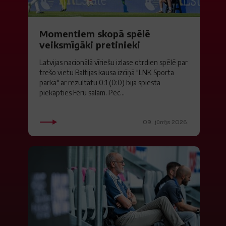
Momentiem skopā spēlē
veiksmīgāki pretinieki
Latvijas nacionālā vīriešu izlase otrdien spēlē par
trešo vietu Baltijas kausa izcīņā "LNK Sporta
parkā" ar rezultātu 0:1 (0:0) bija spiesta
piekāpties Fēru salām. Pēc...
09. jūnijs 2026.