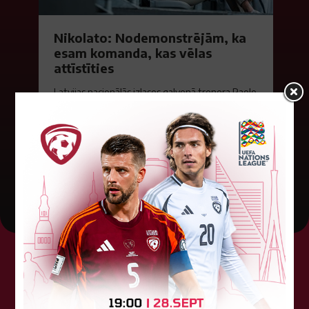
Nikolato: Nodemonstrējām, ka
esam komanda, kas vēlas
attīstīties
Latvijas nacionālās izlases galvenā trenera Paolo
Nikolato teiktais pēc Baltijas kausa izcīņas
pusfināla spēles pret Lietuvu. "Otrais puslaiks,
manuprāt, bija ļoti labs...
06. jūnijs 2026.
Tehniskais sponsors