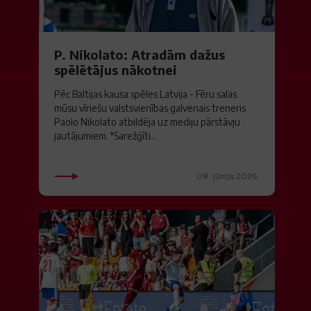
P. Nikolato: Atradām dažus
spēlētājus nākotnei
Pēc Baltijas kausa spēles Latvija - Fēru salas
mūsu vīriešu valstsvienības galvenais treneris
Paolo Nikolato atbildēja uz mediju pārstāvju
jautājumiem. "Sarežģīti...
09. jūnijs 2026.