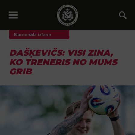
Nacionālā izlase
DAŠĶEVIČS: VISI ZINA,
KO TRENERIS NO MUMS
GRIB