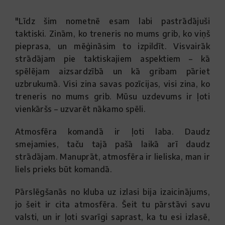
"Līdz šim nometnē esam labi pastrādājuši
taktiski. Zinām, ko treneris no mums grib, ko viņš
pieprasa, un mēģināsim to izpildīt. Visvairāk
strādājam pie taktiskajiem aspektiem – kā
spēlējam aizsardzībā un kā gribam pāriet
uzbrukumā. Visi zina savas pozīcijas, visi zina, ko
treneris no mums grib. Mūsu uzdevums ir ļoti
vienkāršs – uzvarēt nākamo spēli.
Atmosfēra komandā ir ļoti laba. Daudz
smejamies, taču tajā pašā laikā arī daudz
strādājam. Manuprāt, atmosfēra ir lieliska, man ir
liels prieks būt komandā.
Pārslēgšanās no kluba uz izlasi bija izaicinājums,
jo šeit ir cita atmosfēra. Šeit tu pārstāvi savu
valsti, un ir ļoti svarīgi saprast, ka tu esi izlasē,