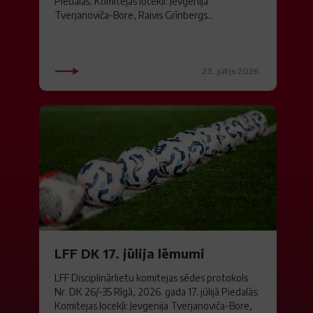
Piedalās: Komitejas locekļi: Jevgenija
Tverjanoviča-Bore, Raivis Grīnbergs...
23. jūlijs 2026.
LFF DK 17. jūlija lēmumi
LFF Disciplinārlietu komitejas sēdes protokols
Nr. DK 26/-35 Rīgā, 2026. gada 17. jūlijā Piedalās:
Komitejas locekļi: Jevgenija Tverjanoviča-Bore,