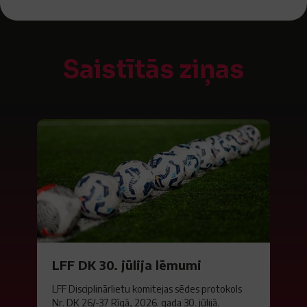
Saistītās ziņas
LFF DK 30. jūlija lēmumi
LFF Disciplinārlietu komitejas sēdes protokols
Nr. DK 26/-37 Rīgā, 2026. gada 30. jūlijā.