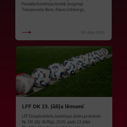
Piedalās:Komitejas locekļi: Jevgenija
Tverjanoviča-Bore, Raivis Grīnbergs...
30. jūlijs 2026.
LFF DK 23. jūlija lēmumi
LFF Disciplinārlietu komitejas sēdes protokols
Nr. DK 26/-36 Rīgā, 2026. gada 23. jūlijā