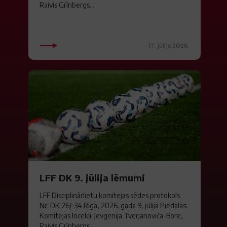
Raivis Grīnbergs...
17. jūlijs 2026.
LFF DK 9. jūlija lēmumi
LFF Disciplinārlietu komitejas sēdes protokols
Nr. DK 26/-34 Rīgā, 2026. gada 9. jūlijā Piedalās:
Komitejas locekļi: Jevgenija Tverjanoviča-Bore,
Raivis Grīnbergs...