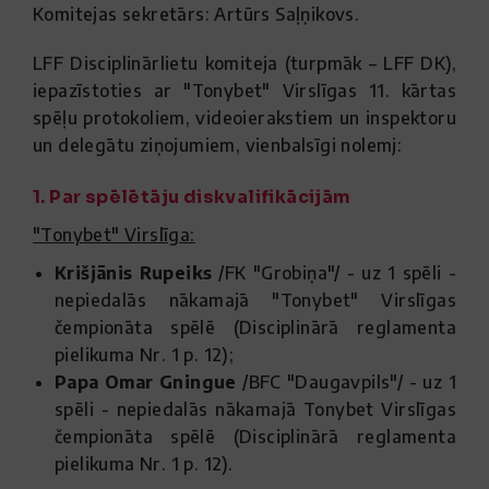
Komitejas sekretārs: Artūrs Saļņikovs.
LFF Disciplinārlietu komiteja (turpmāk – LFF DK),
iepazīstoties ar "Tonybet" Virslīgas 11. kārtas
spēļu protokoliem, videoierakstiem un inspektoru
un delegātu ziņojumiem, vienbalsīgi nolemj:
1. Par spēlētāju diskvalifikācijām
"Tonybet" Virslīga:
Krišjānis Rupeiks
/FK "Grobiņa"/ - uz 1 spēli -
nepiedalās nākamajā "Tonybet" Virslīgas
čempionāta spēlē (Disciplinārā reglamenta
pielikuma Nr. 1 p. 12);
Papa Omar Gningue
/BFC "Daugavpils"/ - uz 1
spēli - nepiedalās nākamajā Tonybet Virslīgas
čempionāta spēlē (Disciplinārā reglamenta
pielikuma Nr. 1 p. 12).