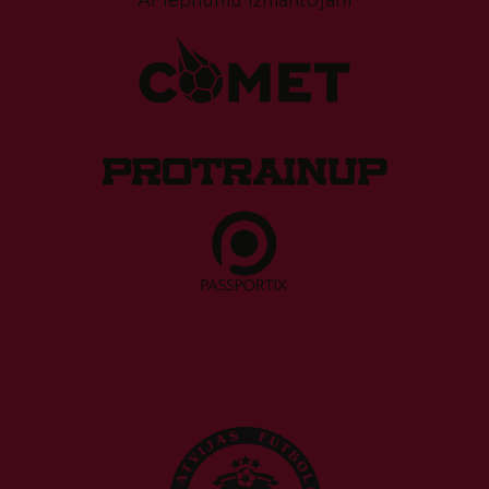
Ar lepnumu izmantojam