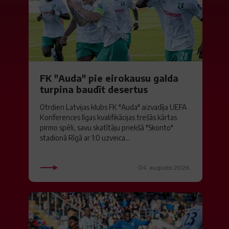
FK "Auda" pie eirokausu galda
turpina baudīt desertus
Otrdien Latvijas klubs FK "Auda" aizvadīja UEFA
Konferences līgas kvalifikācijas trešās kārtas
pirmo spēli, savu skatītāju priekšā "Skonto"
stadionā Rīgā ar 1:0 uzveica...
04. augusts 2026.