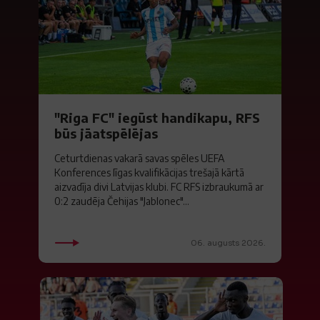
"Riga FC" iegūst handikapu, RFS
būs jāatspēlējas
Ceturtdienas vakarā savas spēles UEFA
Konferences līgas kvalifikācijas trešajā kārtā
aizvadīja divi Latvijas klubi. FC RFS izbraukumā ar
0:2 zaudēja Čehijas "Jablonec"...
06. augusts 2026.