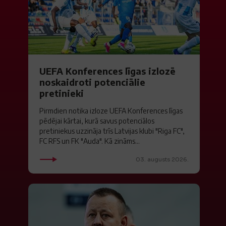
UEFA Konferences līgas izlozē
noskaidroti potenciālie
pretinieki
Pirmdien notika izloze UEFA Konferences līgas
pēdējai kārtai, kurā savus potenciālos
pretiniekus uzzināja trīs Latvijas klubi "Riga FC",
FC RFS un FK "Auda". Kā zināms...
03. augusts 2026.