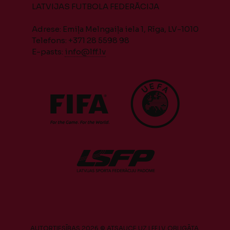
LATVIJAS FUTBOLA FEDERĀCIJA
Adrese: Emiļa Melngaiļa iela 1, Rīga, LV-1010
Telefons: +371 28 5598 98
E-pasts:
info@lff.lv
AUTORTIESĪBAS 2026 © ATSAUCE UZ LFF.LV OBLIGĀTA.