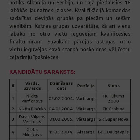
notiks Albānijā un Serbijā, un tajā piedalīsies 16
labākās jaunatnes izlases. Kvalifikācijā komandas
sadalītas deviņās grupās pa piecām un sešām
vienībām. Katras grupas uzvarētāja, kā arī viena
labākā no otro vietu ieguvējām kvalificēsies
finālturnīram. Savukārt pārējās astoņas otro
vietu ieguvējas savā starpā noskaidros vēl četru
ceļazīmju īpašnieces.
KANDIDĀTU SARAKSTS:
Vārds,
Dzimšanas
#
Pozīcija
Klubs
uzvārds
dati
Ņikita
FK Tukums
1
05.02.2004.
Vārtsargs
Parfjonovs
2000
2
Ņikita Pinčuks
04.01.2004.
Vārtsargs
FK Grobiņa
Dāvis Viljams
3
01.03.2005.
Vārtsargs
SK Super Nova
Veisbuks
Gļebs
4
15.03.2004.
Aizsargs
BFC Daugavpils
Mihaļcovs