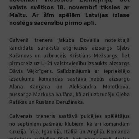
valsts svētkos 18. novembrī tiksies ar
Maltu. Ar šīm spēlēm Latvijas izlase
noslēgs sacensību pirmo apli.
Galvenā trenera Jakuba Dovalila noteiktajā
kandidātu sarakstā atgriezies aizsargs Gļebs
Kačanovs un uzbrucējs Kristiāns Mežsargs, bet
pirmoreiz uz U-21 valstsvienību izsaukts aizsargs
Dāvis Vējkrīgers. Salīdzinājumā ar iepriekšējo
izsaukumu komandas sastāvā nebūs aizsargu
Alana Kangara un Aleksandra Molotkova,
pussarga Markusa Ivulāna, kā arī uzbrucēju Gļeba
Patikas un Ruslana Deružinska.
Galvenais treneris sastāvā pulcējies spēlētājus
no septiņiem pašmāju klubiem, kā arī komandām
Gruzijā, Īrijā, Igaunijā, Itālijā un Anglijā. Komanda