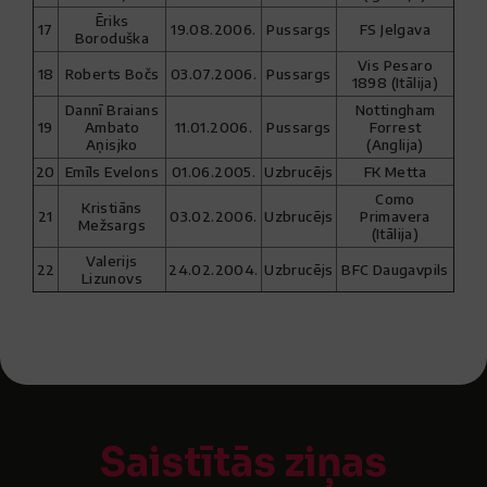
Ēriks
17
19.08.2006.
Pussargs
FS Jelgava
Boroduška
Vis Pesaro
18
Roberts Bočs
03.07.2006.
Pussargs
1898 (Itālija)
Dannī Braians
Nottingham
19
Ambato
11.01.2006.
Pussargs
Forrest
Aņisjko
(Anglija)
20
Emīls Evelons
01.06.2005.
Uzbrucējs
FK Metta
Como
Kristiāns
21
03.02.2006.
Uzbrucējs
Primavera
Mežsargs
(Itālija)
Valerijs
22
24.02.2004.
Uzbrucējs
BFC Daugavpils
Lizunovs
Saistītās ziņas