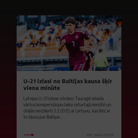
U-21 izlasi no Baltijas kausa šķir
viena minūte
Latvijas U-21 izlase otrdien Tauraģē ielaida
vārtus kompensācijas laika ceturtajā minūtē un
cīnījās neizšķirti 2:2 (0:0) ar Lietuvu, kas līdz ar
to kļuva par Baltijas...
09. jūnijs 2026.