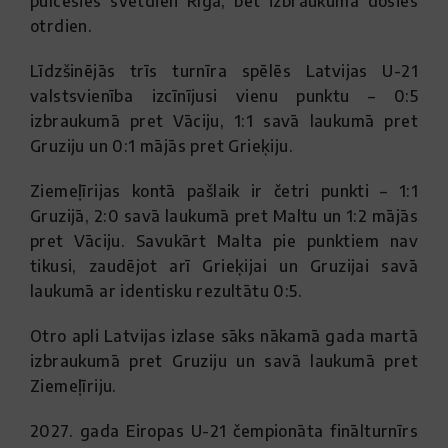
pulcēsies svētdien Rīgā, bet izbraukumā dosies
otrdien.
Līdzšinējās trīs turnīra spēlēs Latvijas U-21
valstsvienība izcīnījusi vienu punktu – 0:5
izbraukumā pret Vāciju, 1:1 savā laukumā pret
Gruziju un 0:1 mājās pret Grieķiju.
Ziemeļīrijas kontā pašlaik ir četri punkti – 1:1
Gruzijā, 2:0 savā laukumā pret Maltu un 1:2 mājās
pret Vāciju. Savukārt Malta pie punktiem nav
tikusi, zaudējot arī Grieķijai un Gruzijai savā
laukumā ar identisku rezultātu 0:5.
Otro apli Latvijas izlase sāks nākamā gada martā
izbraukumā pret Gruziju un savā laukumā pret
Ziemeļīriju.
2027. gada Eiropas U-21 čempionāta finālturnīrs