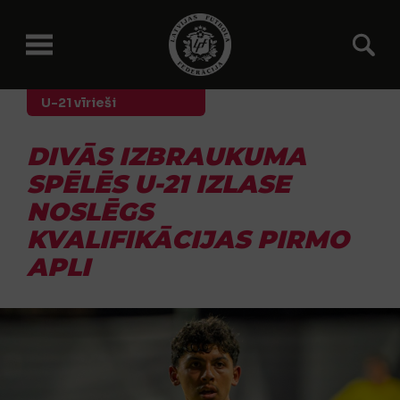
U-21 vīrieši
DIVĀS IZBRAUKUMA
SPĒLĒS U-21 IZLASE
NOSLĒGS
KVALIFIKĀCIJAS PIRMO
APLI