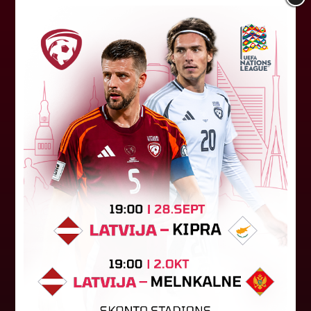
Baltijas kausa spēles Rīgā un
Tauraģē aizvadīs Latvijas U-21
izlase
Baltijas kausa turnīrs jūnija sākumā gaida arī
Latvijas U-21 izlasi, kas savus mačus pret
kaimiņiem aizvadīs Rīgā un Lietuvas pilsētā
Tauraģē. (Ziņa papildināta 1...
29. maijs 2026.