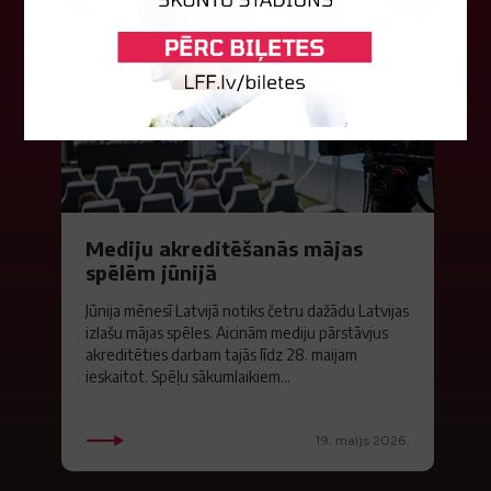
Mediju akreditēšanās mājas
spēlēm jūnijā
Jūnija mēnesī Latvijā notiks četru dažādu Latvijas
izlašu mājas spēles. Aicinām mediju pārstāvjus
akreditēties darbam tajās līdz 28. maijam
ieskaitot. Spēļu sākumlaikiem...
19. maijs 2026.