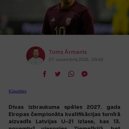
Toms Ārmanis
07. novembris 2025., 09:48
Klausīties
Divas izbraukuma spēles 2027. gada
Eiropas čempionāta kvalifikācijas turnīrā
aizvadīs Latvijas U-21 izlase, kas 13.
novembrī viesosies Ziemeļīrijā, bet