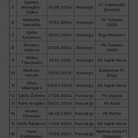
Daniels
FC Samtredia
5
Nosegbe-
14.09.2004.
Aizsargs
(Gruzija)
Suško
Maksims
FK Tukums
6
19.02.2004.
Aizsargs
Semeško
2000
Gļebs
7
30.01.2004.
Aizsargs
Riga Mariners
Kačanovs
Kristers
FK Tukums
8
01.08.2004.
Aizsargs
Volkovs
2000
Milāns
9
30.12.2005.
Aizsargs
SK Super Nova
Tihonovičs
Markuss
Bohemian FC
10
05.10.2006.
Aizsargs
Strods
(Īrija)
Dāvis
11
08.03.2004.
Aizsargs
SK Super Nova
Vējkrīgers
12
Gļebs Žaleiko
27.06.2004.
Pussargs
FS Jelgava
13
Ralfs Kragliks
06.02.2004.
Pussargs
FK Auda
Kevins
14
06.03.2005.
Pussargs
FK Metta
Cēsnieks
15
Ralfs Šitjakovs
21.09.2004.
Pussargs
SK Super Nova
Ivans
Nomme Kalju FC
16
31.08.2005.
Pussargs
Patrikejevs
(Igaunija)