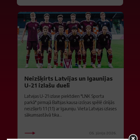
Neizšķirts Latvijas un Igaunijas
U-21 izlašu duelī
Latvijas U-21 izlase piektdien "LNK Sporta
parkā" pirmajā Baltijas kausa izcīņas spēlē cīnījās
neizšķirti 1:1 (1:1) ar Igauniju. Vieta Latvijas izlases
sākumsastāvā tika...
05. jūnijs 2026.