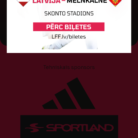
27. oktobris 2025.
Tehniskais sponsors