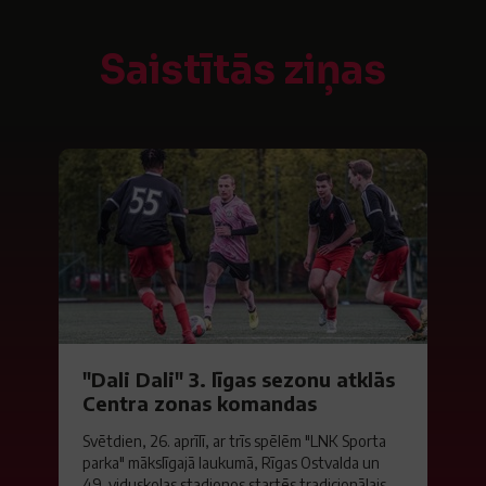
Saistītās ziņas
"Dali Dali" 3. līgas sezonu atklās
Centra zonas komandas
Svētdien, 26. aprīlī, ar trīs spēlēm "LNK Sporta
parka" mākslīgajā laukumā, Rīgas Ostvalda un
49. viduskolas stadionos startēs tradicionālais