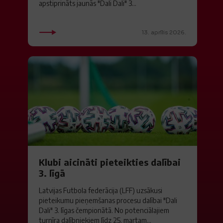
apstiprināts jaunās "Dali Dali" 3...
13. aprīlis 2026.
Klubi aicināti pieteikties dalībai
3. līgā
Latvijas Futbola federācija (LFF) uzsākusi
pieteikumu pieņemšanas procesu dalībai "Dali
Dali" 3. līgas čempionātā. No potenciālajiem
turnīra dalībniekiem līdz 25. martam...