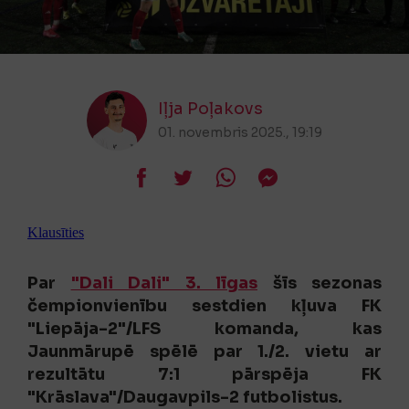
Iļja Poļakovs
01. novembris 2025., 19:19
Klausīties
Par
"Dali Dali" 3. līgas
šīs sezonas
čempionvienību sestdien kļuva FK
"Liepāja-2"/LFS komanda, kas
Jaunmārupē spēlē par 1./2. vietu ar
rezultātu 7:1 pārspēja FK
"Krāslava"/Daugavpils-2 futbolistus.