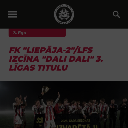
3. līga
FK "LIEPĀJA-2"/LFS
IZCĪNA "DALI DALI" 3.
LĪGAS TITULU