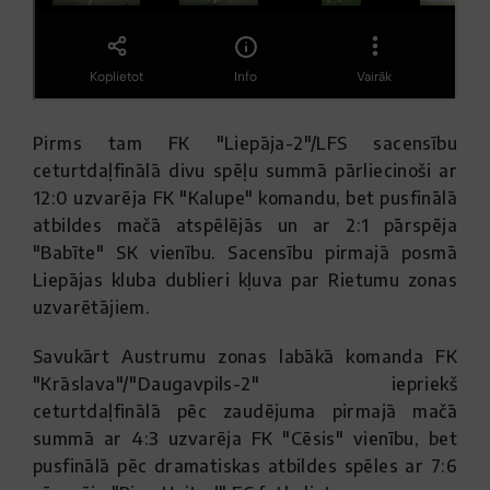
Pirms tam FK "Liepāja-2"/LFS sacensību
ceturtdaļfinālā divu spēļu summā pārliecinoši ar
12:0 uzvarēja FK "Kalupe" komandu, bet pusfinālā
atbildes mačā atspēlējās un ar 2:1 pārspēja
"Babīte" SK vienību. Sacensību pirmajā posmā
Liepājas kluba dublieri kļuva par Rietumu zonas
uzvarētājiem.
Savukārt Austrumu zonas labākā komanda FK
"Krāslava"/"Daugavpils-2" iepriekš
ceturtdaļfinālā pēc zaudējuma pirmajā mačā
summā ar 4:3 uzvarēja FK "Cēsis" vienību, bet
pusfinālā pēc dramatiskas atbildes spēles ar 7:6