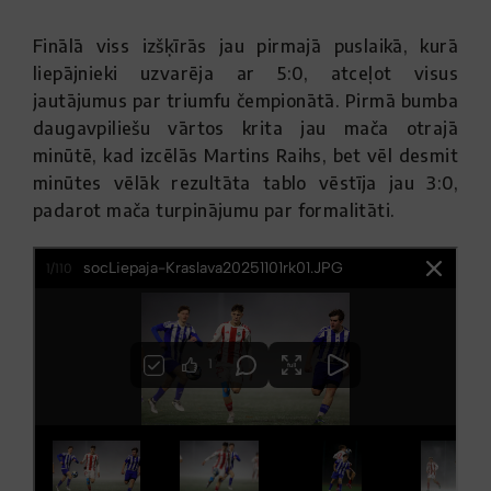
Finālā viss izšķīrās jau pirmajā puslaikā, kurā
liepājnieki uzvarēja ar 5:0, atceļot visus
jautājumus par triumfu čempionātā. Pirmā bumba
daugavpiliešu vārtos krita jau mača otrajā
minūtē, kad izcēlās Martins Raihs, bet vēl desmit
minūtes vēlāk rezultāta tablo vēstīja jau 3:0,
padarot mača turpinājumu par formalitāti.