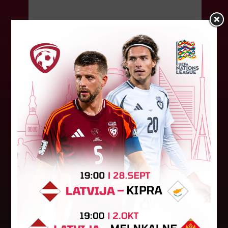
11. februāris 2026.
"Valmiera FC" triumfē "Altero.lv
LIIGA" un iekļūst Nākotnes līgā
Aizvadītajā nedēļas nogalē finišēja Latvijas
čempionāta 2. līgas sacensības jeb "Altero.lv
LIIGA". Priekšlaicīgi titulu nodrošinājusī "Valmiera
FC" komanda pabeidza...