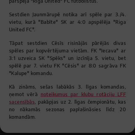
pārspēja "Riga United" FC futbolistus.
Sestdien Jaunmārupē notika arī spēle par 3./4.
vietu, kurā "Babīte" SK ar 4:0 apspēlēja "Riga
United FC".
Tāpat sestdien Cēsīs risinājās pārējās divas
spēles par kopvērtējuma vietām. FK "Iecava" ar
3:1 uzveica SK "Spēks" un izcīnīja 5. vietu, bet
spēlē par 7. vietu FK "Cēsis" ar 8:0 sagrāva FK
"Kalupe" komandu.
Kā zināms, sešas labākās 3. līgas komandas,
ņemot vērā
noteikumus par klubu rotāciju LFF
sacensībās
, pakāpjas uz 2. līgas čempionātu, kas
no nākamās sezonas paplašināsies līdz 20
komandām.