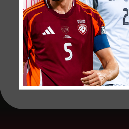
*Izsaukta Elīzas Mark
IZLASES PERSON
Rihards Gorkšs
-
Marks Udovičen
Nikola Brahman
Kaspars Ribaks
-
Nikola Sergejev
Valdis Jansons
– 
Foto: Slovākijas Futb