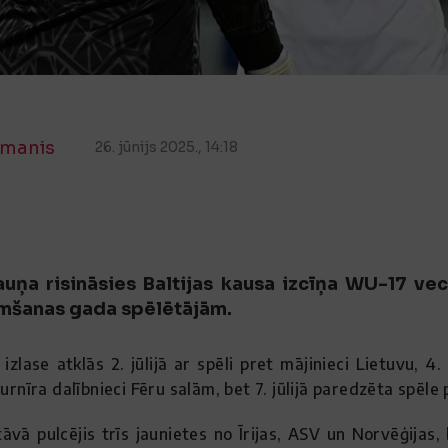
manis
26. jūnijs 2025., 14:18
auņa risināsies Baltijas kausa izcīņa WU-17 ve
mšanas gada spēlētājām.
izlase atklās 2. jūlijā ar spēli pret mājinieci Lietuvu, 4
urnīra dalībnieci Fēru salām, bet 7. jūlijā paredzēta spēle 
āvā pulcējis trīs jaunietes no Īrijas, ASV un Norvēģijas,