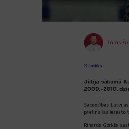
Toms Ār
Klausīties
Jūlija sākumā K
2009.-2010. dzi
Sacensības Latvijas 
pret nu jau ierasto t
Rihards Gorkšs sast