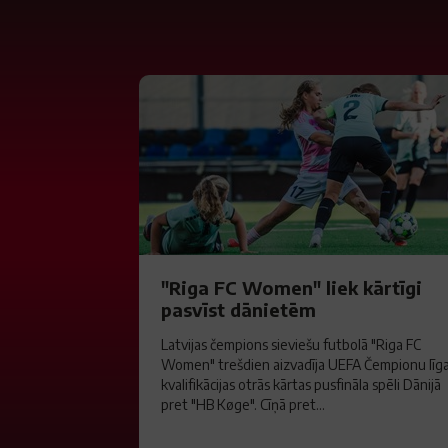
"Riga FC Women" liek kārtīgi
pasvīst dānietēm
Latvijas čempions sieviešu futbolā "Riga FC
Women" trešdien aizvadīja UEFA Čempionu līg
kvalifikācijas otrās kārtas pusfināla spēli Dānijā
pret "HB Køge". Cīņā pret...