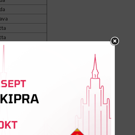
da
da
gava
tta
tta
SC (ASV)
tta
la skola
la skola
la skola
ine
 BJSS
ine
(Norvēģija)
 BJSS