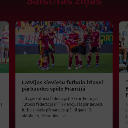
Saistītās ziņas
Latvijas sieviešu futbola izlasei
pārbaudes spēle Francijā
B
f
Latvijas Futbola federācija (LFF) un Francijas
as
Futbola federācija (FFF) vienojušās par sieviešu
S
futbola izlašu pārbaudes spēli šī gada 10.
k
oktobrī. Spēle notiks Lavālā...
p
u