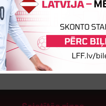
vartes vietā
ĀLS:
 galvenais treneris
ko
- trenera asistents
e
- trenera asistente
 vārtsargu treneris
a
– mediķis
menedžeris
ola federācija