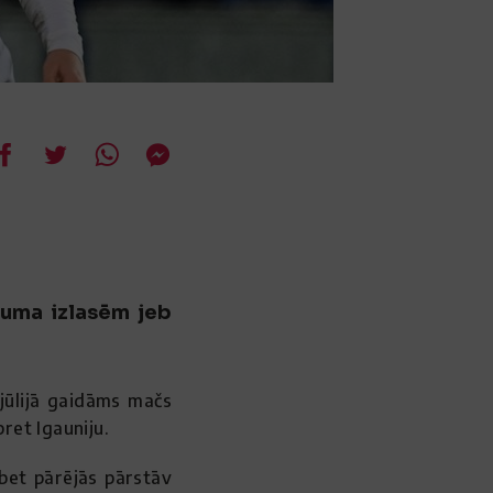
cuma izlasēm jeb
. jūlijā gaidāms mačs
pret Igauniju.
 bet pārējās pārstāv