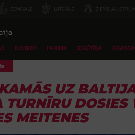
ZEMGALE
LATGALE
ZIEMEĻAUSTRUM
cija
AS
KLUBIEM
FANIEM
IZGLĪTĪBA
GRASSR
ls
KAMĀS UZ BALTIJ
 TURNĪRU DOSIES 
ES MEITENES