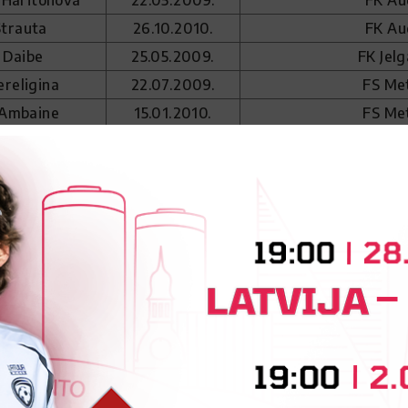
 Haritonova
22.05.2009.
FK Au
Strauta
26.10.2010.
FK Au
 Daibe
25.05.2009.
FK Jel
religina
22.07.2009.
FS Me
 Ambaine
15.01.2010.
FS Me
lija Šnaidere
04.11.2010.
Nationals 
Zviedre
12.03.2009.
FS Me
e Dubinska
29.10.2009.
Rīgas Futbo
a-Kanapenusa
24.03.2010.
Rīgas Futbo
 Savuškina
09.01.2010.
Rīgas Futbo
rigorjeva
25.08.2009.
FK Ola
 Dzene*
21.07.2010.
Rēzeknes
Krastiņa
26.03.2010.
FK Ola
rtemjeva
19.05.2009.
Flint Fotball 
 Kaņepe
02.06.2010.
Rēzeknes