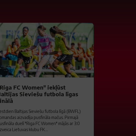
"Riga FC Women" iekļūst
altijas Sieviešu futbola līgas
inālā
estdien Baltijas Sieviešu futbola līgā (BWFL)
omandas aizvadīja pusfināla mačus. Pirmajā
usfināla duelī "Riga FC Women" mājās ar 3:0
zveica Lietuvas klubu FK...