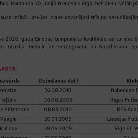
bus. Komanda 30. jūnijā trenēsies Rīgā, bet dienu vēlāk p
kausa izcīņā Latvijas izlase uzvarējusi trīs no nesenākajā
.
se 2026. gada Eiropas čempionāta kvalifikācijas turnīra B
 ar Gruziju, Bosniju un Hercegovinu un Kazahstānu. Sp
KSTS:
 uzvārds
Dzimšanas dati
Klub
Keraite
26.08.2010.
Bohemian FC
 Jeļšina
06.08.2009.
Rīgas Futbo
te Pētersone
08.03.2010.
RFS Ac
 Paegle
20.01.2009.
Liepājas Fut
Kallase
28.09.2009.
Riga FC 