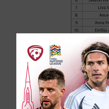
6.
Jekaterina
7.
Līva 
8.
Ance
9.
Anna Pe
10.
Emīlija
11.
Aleksija Rai
12.
Keita 
13.
Elizabet
14.
Laura Kaņup
15.
Viktorija
16.
Alise G
17.
Laine
18.
Megija 
19.
Anna A
20.
Albina