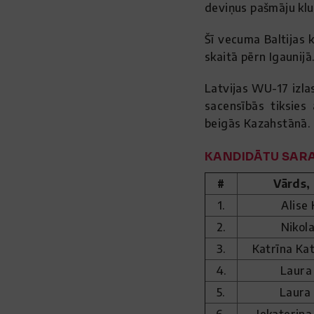
deviņus pašmāju klu
Šī vecuma Baltijas 
skaitā pērn Igaunijā
Latvijas WU-17 izla
sacensībās tiksies
beigās Kazahstānā.
KANDIDĀTU SARA
#
Vārds,
1.
Alise 
2.
Nikola
3.
Katrīna Ka
4.
Laura
5.
Laura 