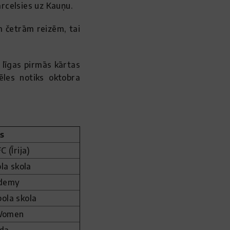
ārcelsies uz Kauņu.
m četrām reizēm, tai
 līgas pirmās kārtas
ēles notiks oktobra
s
 (Īrija)
la skola
ademy
bola skola
Women