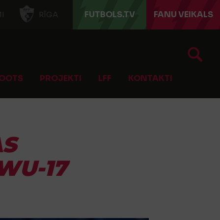
FUTBOLS.TV
FANU VEIKALS
I
RĪGA
OOTS
PROJEKTI
LFF
KONTAKTI
AS
WU-17