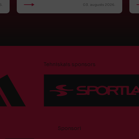
6.
03. augusts 2026.
Tehniskais sponsors
Sponsori