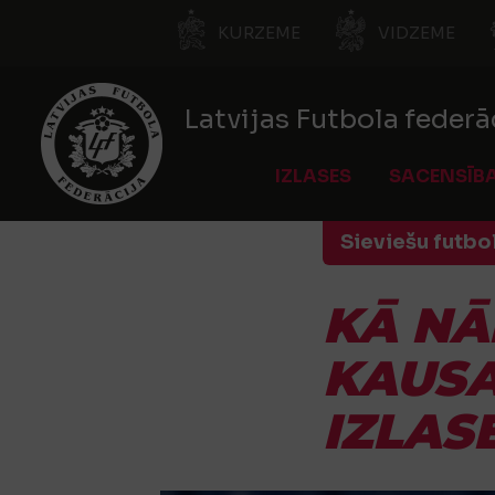
KURZEME
VIDZEME
Latvijas Futbola federā
IZLASES
SACENSĪB
Sieviešu futbo
KĀ NĀ
KAUSA
IZLAS