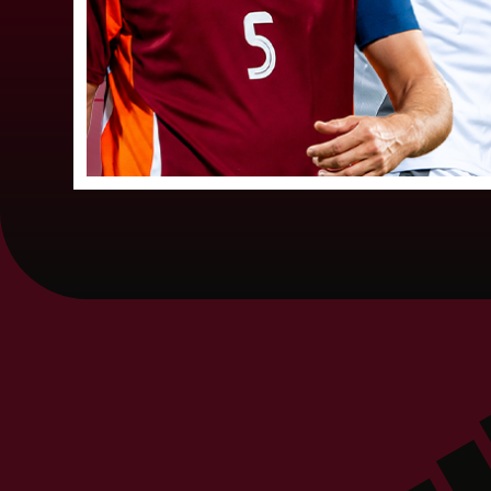
Par "LuckyBet" Sieviešu futbola līgas jūnija
labāko spēlētāju atzīta FS "Metta" spēlētāja
Keita Zviedre. Uzvarētāja tika noskaidrota
balsojumā, kurā tika apkopotas...
06. augusts 202