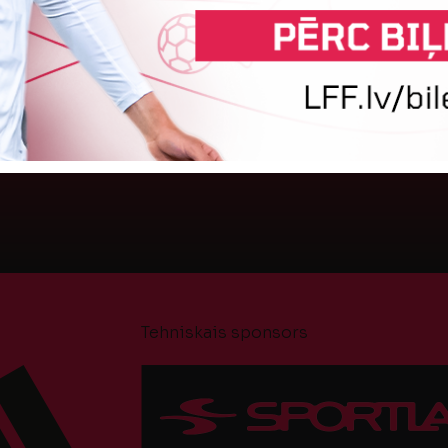
Latvijas čempions sieviešu futbolā "Riga FC
L
Women" trešdien aizvadīja UEFA Čempionu līgas
F
kvalifikācijas otrās kārtas pusfināla spēli Dānijā
f
pret "HB Køge". Cīņā pret...
o
6.
05. augusts 2026.
Tehniskais sponsors