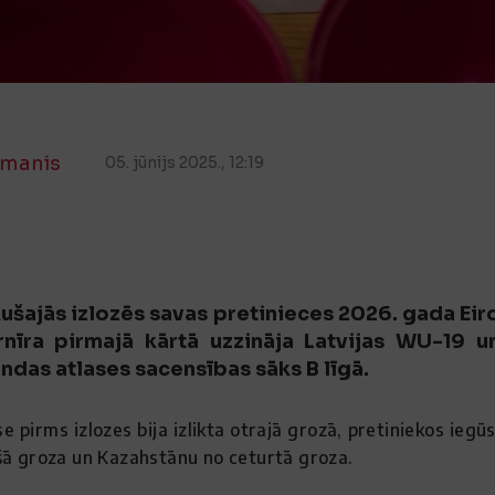
manis
05. jūnijs 2025., 12:19
ušajās izlozēs savas pretinieces 2026. gada E
urnīra pirmajā kārtā uzzināja Latvijas WU-19 
das atlases sacensības sāks B līgā.
e pirms izlozes bija izlikta otrajā grozā, pretiniekos iegū
šā groza un Kazahstānu no ceturtā groza.