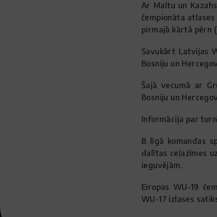
Ar Maltu un Kazahst
čempionāta atlases o
pirmajā kārtā pērn (
Savukārt Latvijas 
Bosniju un Hercegov
Šajā vecumā ar Gruz
Bosniju un Hercegovi
Informācija par turn
B līgā komandas spē
dalītas ceļazīmes uz
ieguvējām.
Eiropas WU-19 čemp
WU-17 izlases satiks