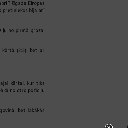
prīlī šīgada Eiropas
 pretiniekos bija arī
iju no pirmā groza,
 kārtā (2:5), bet ar
jai kārtai, kur tiks
bākā no otro pozīciju
govinā, bet labākās