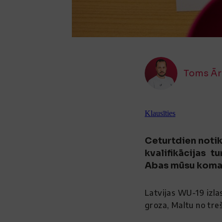
Toms Ār
Klausīties
Ceturtdien notik
kvalifikācijas t
Abas mūsu koman
Latvijas WU-19 izlas
groza, Maltu no tre