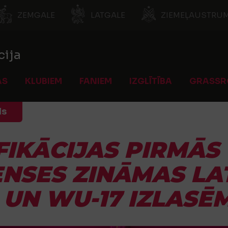
ZEMGALE
LATGALE
ZIEMEĻAUSTRUM
cija
AS
KLUBIEM
FANIEM
IZGLĪTĪBA
GRASSR
ls
FIKĀCIJAS PIRMĀS
NSES ZINĀMAS LA
 UN WU-17 IZLASĒ