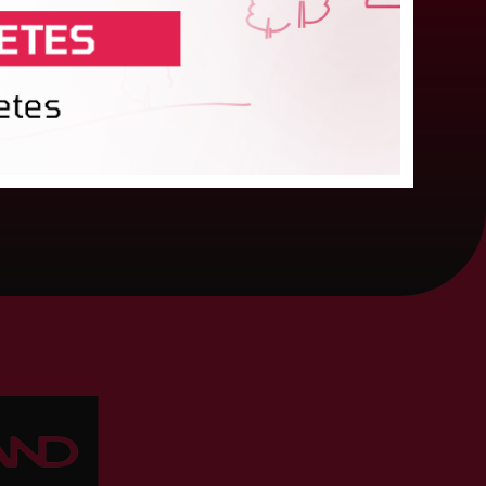
atvijas Futbola federācija (LFF) un Francijas
utbola federācija (FFF) vienojušās par sieviešu
utbola izlašu pārbaudes spēli šī gada 10.
ktobrī. Spēle notiks Lavālā...
03. augusts 2026.