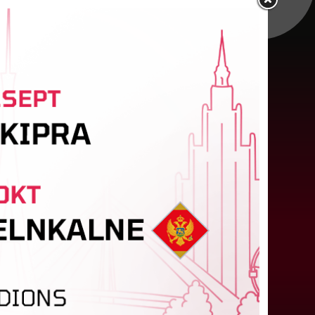
atvijas sieviešu futbola izlasei
pārbaudes spēle Francijā