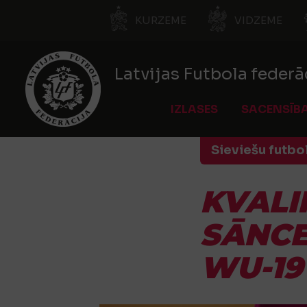
KURZEME
VIDZEME
Latvijas Futbola federā
IZLASES
SACENSĪB
Sieviešu futbo
KVALI
SĀNCE
WU-19