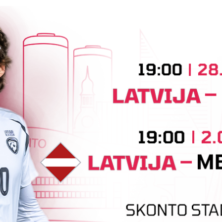
Saistītās ziņas
"Riga FC Women" liek kārtīgi
L
pasvīst dānietēm