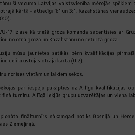
ānu šī vecuma Latvijas valstsvienība mērojās spēkiem a
trajā kārtā – attiecīgi 1:1 un 3:1. Kazahstānas vienaudzes
0:0).
WU-17 izlase kā trešā groza komanda sacentīsies ar Gruz
inu no otrā groza un Kazahstānu no ceturtā groza.
iju mūsu jaunietes satikās pērn kvalifikācijas pirmajā
nu ceļi krustojās otrajā kārtā (0:2).
īru norises vietām un laikiem sekos.
kojas par iespēju pakāpties uz A līgu kvalifikācijas otra
 finālturnīru. A līgā iekļūs grupu uzvarētājas un viena la
ionāta finālturnīrs nākamgad notiks Bosnijā un Herce
ies Ziemeļīrijā.