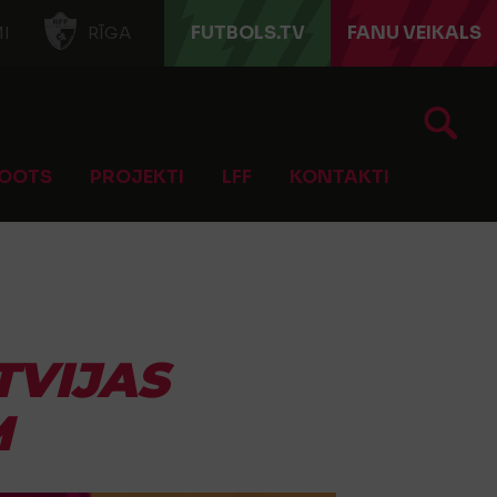
FUTBOLS.TV
FANU VEIKALS
I
RĪGA
OOTS
PROJEKTI
LFF
KONTAKTI
TVIJAS
M