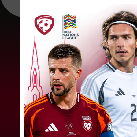
Jūlijā par labāko "LuckyBet" SFL
atzīta Keita Zviedre