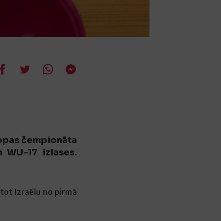
iropas čempionāta
un WU-17 izlases.
stot Izraēlu no pirmā