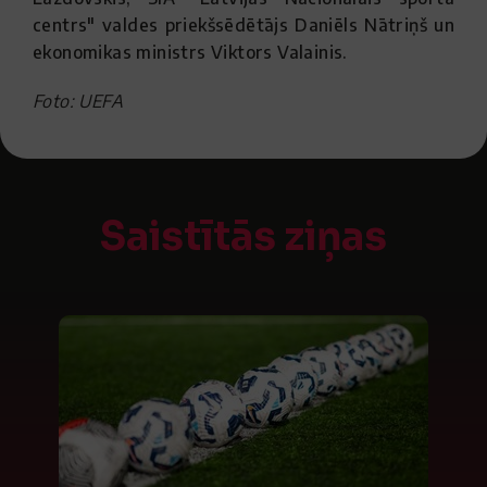
centrs" valdes priekšsēdētājs Daniēls Nātriņš un
ekonomikas ministrs Viktors Valainis.
Foto: UEFA
Saistītās ziņas