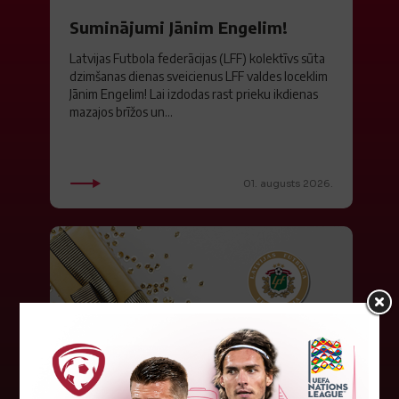
Suminājumi Jānim Engelim!
Latvijas Futbola federācijas (LFF) kolektīvs sūta
dzimšanas dienas sveicienus LFF valdes loceklim
Jānim Engelim! Lai izdodas rast prieku ikdienas
mazajos brīžos un...
01. augusts 2026.