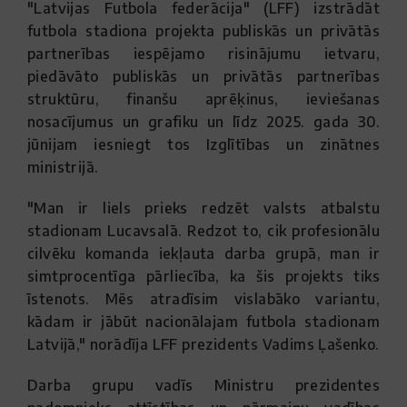
"Latvijas Futbola federācija" (LFF) izstrādāt
futbola stadiona projekta publiskās un privātās
partnerības iespējamo risinājumu ietvaru,
piedāvāto publiskās un privātās partnerības
struktūru, finanšu aprēķinus, ieviešanas
nosacījumus un grafiku un līdz 2025. gada 30.
jūnijam iesniegt tos Izglītības un zinātnes
ministrijā.
"Man ir liels prieks redzēt valsts atbalstu
stadionam Lucavsalā. Redzot to, cik profesionālu
cilvēku komanda iekļauta darba grupā, man ir
simtprocentīga pārliecība, ka šis projekts tiks
īstenots. Mēs atradīsim vislabāko variantu,
kādam ir jābūt nacionālajam futbola stadionam
Latvijā," norādīja LFF prezidents Vadims Ļašenko.
Darba grupu vadīs Ministru prezidentes