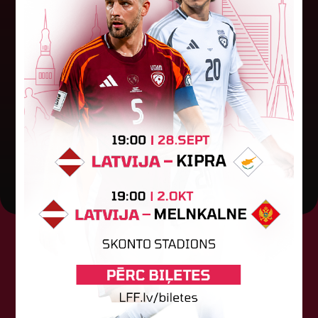
Sveicam mēneša jubilārus!
Latvijas Futbola federācija (LFF) sūta sirsnīgus
sveicienus un vislabākos vēlējumus augusta
jubilāriem no Latvijas futbola veterānu un
vecmeistaru lielās saimes! Lai tev...
01. augusts 2026.
Tehniskais sponsors