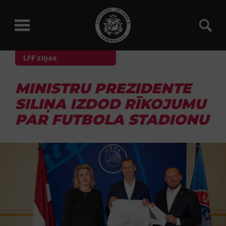
LFF ziņas
MINISTRU PREZIDENTE
SILIŅA IZDOD RĪKOJUMU
PAR FUTBOLA STADIONU