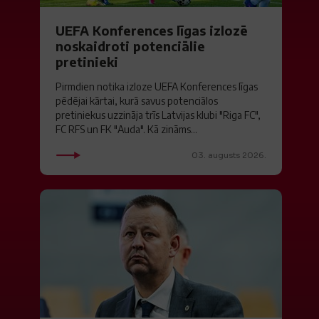
UEFA Konferences līgas izlozē
noskaidroti potenciālie
pretinieki
Pirmdien notika izloze UEFA Konferences līgas
pēdējai kārtai, kurā savus potenciālos
pretiniekus uzzināja trīs Latvijas klubi "Riga FC",
FC RFS un FK "Auda". Kā zināms...
03. augusts 2026.