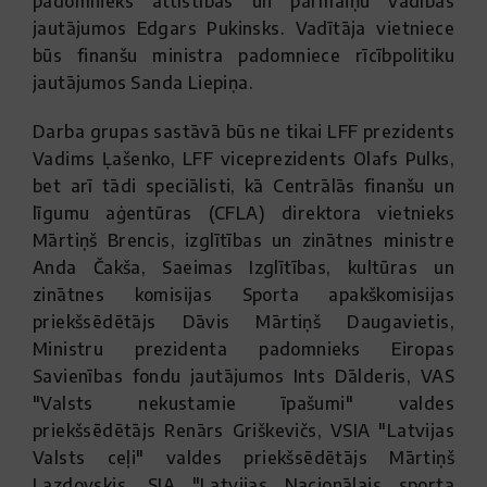
padomnieks attīstības un pārmaiņu vadības
jautājumos Edgars Pukinsks. Vadītāja vietniece
būs finanšu ministra padomniece rīcībpolitiku
jautājumos Sanda Liepiņa.
Darba grupas sastāvā būs ne tikai LFF prezidents
Vadims Ļašenko, LFF viceprezidents Olafs Pulks,
bet arī tādi speciālisti, kā Centrālās finanšu un
līgumu aģentūras (CFLA) direktora vietnieks
Mārtiņš Brencis, izglītības un zinātnes ministre
Anda Čakša, Saeimas Izglītības, kultūras un
zinātnes komisijas Sporta apakškomisijas
priekšsēdētājs Dāvis Mārtiņš Daugavietis,
Ministru prezidenta padomnieks Eiropas
Savienības fondu jautājumos Ints Dālderis, VAS
"Valsts nekustamie īpašumi" valdes
priekšsēdētājs Renārs Griškevičs, VSIA "Latvijas
Valsts ceļi" valdes priekšsēdētājs Mārtiņš
Lazdovskis, SIA "Latvijas Nacionālais sporta