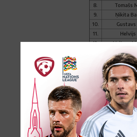
8.
Tomašs M
9.
Ņikita Ba
10.
Gustavs
11.
Helvijs
12.
Valters Li
13.
Krišjānis
14.
Marats 
15.
Nikita B
16.
Markuss
Dannī Brai
17.
Aņis
18.
Rūdolfs K
Viktors O
19.
Ohvov
20.
Roberts