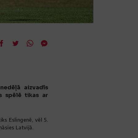
 nedēļā aizvadīs
s spēlē tikas ar
ks Eslingenē, vēl 5.
āsies Latvijā.