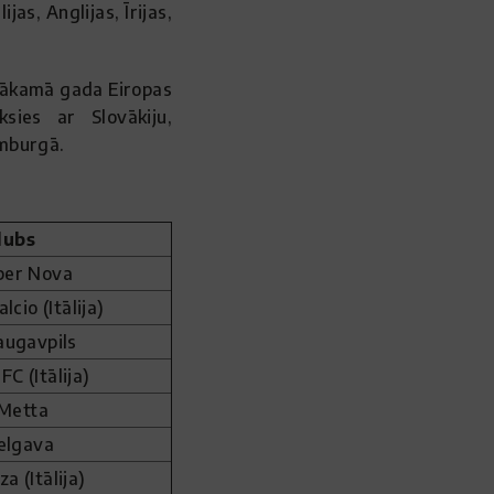
as, Anglijas, Īrijas,
 nākamā gada Eiropas
ksies ar Slovākiju,
mburgā.
lubs
per Nova
lcio (Itālija)
augavpils
FC (Itālija)
 Metta
Jelgava
a (Itālija)