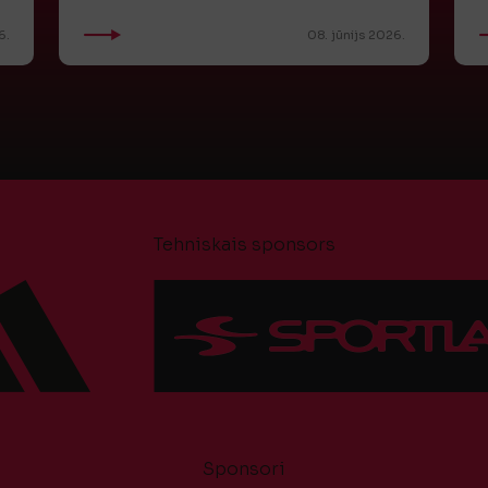
6.
08. jūnijs 2026.
Tehniskais sponsors
Sponsori