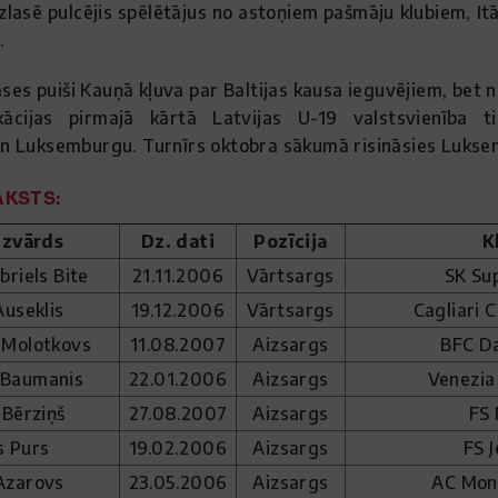
lasē pulcējis spēlētājus no astoņiem pašmāju klubiem, Itālij
.
lases puiši Kauņā kļuva par Baltijas kausa ieguvējiem, bet
kācijas pirmajā kārtā Latvijas U-19 valstsvienība ti
n Luksemburgu. Turnīrs oktobra sākumā risināsies Lukse
KSTS:
uzvārds
Dz. dati
Pozīcija
K
briels Bite
21.11.2006
Vārtsargs
SK Su
Auseklis
19.12.2006
Vārtsargs
Cagliari Ca
 Molotkovs
11.08.2007
Aizsargs
BFC D
s Baumanis
22.01.2006
Aizsargs
Venezia 
 Bērziņš
27.08.2007
Aizsargs
FS
s Purs
19.02.2006
Aizsargs
FS 
Azarovs
23.05.2006
Aizsargs
AC Monz