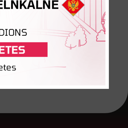
ya (Ukraina)
en (Beļģija)