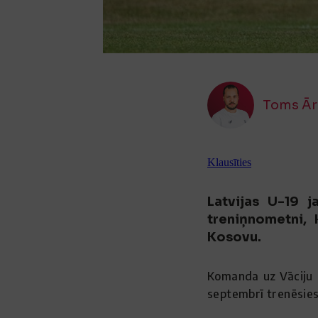
Toms Ār
Klausīties
Latvijas U-19 j
treniņnometni, 
Kosovu.
Komanda uz Vāciju d
septembrī trenēsies