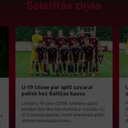
Saistītās ziņas
U-19 izlase par spīti uzvarai
U
paliek bez Baltijas kausa
Latvijas U-19 izlase (2008. dzimšanas gads)
P
pirmdien Jāņa Skredeļa stadionā ar rezultātu 3:2
d
(0:1) uzvarēja Igauniju, tomēr dramatiskā spēles
L
ta
izskaņā nenosargāja uzvaru...
s
a