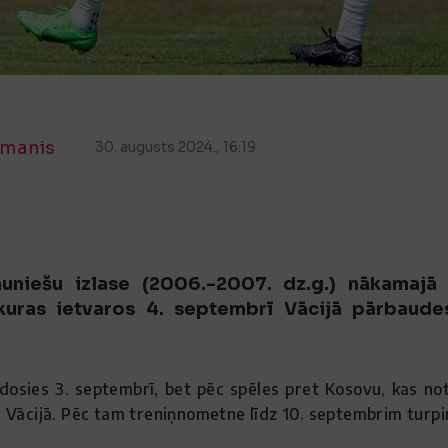
manis
30. augusts 2024., 16:19
auniešu izlase (2006.-2007. dz.g.) nākamajā
kuras ietvaros 4. septembrī Vācijā pārbaude
osies 3. septembrī, bet pēc spēles pret Kosovu, kas noti
 Vācijā. Pēc tam treniņnometne līdz 10. septembrim turpin