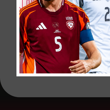
21.
Daniels R
22.
Emīls 
PERSONĀLS:
Viktors Dobrec
Antons Jemeļins
Vladislavs Pavļ
Viktors Spole
– 
Kristaps Petruti
Anatolijs Makej
Marks Kurtišs
– 
Valdis Jansons
– 