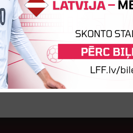
adzenieks
22.07.2006
Uzbrucējs
FC Poliss
Sprukts
23.01.2007
Uzbrucējs
KV Mechel
ovs
– galvenais treneris
– trenera asistents
učenko
– trenera asistents
vārtsargu treneris
s
– fiziskās sagatavotības treneris
evs
– ārsts
fizioterapeits
menedžeris