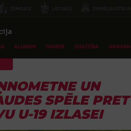
ZEMGALE
LATGALE
ZIEMEĻAUSTRUM
cija
AS
KLUBIEM
FANIEM
IZGLĪTĪBA
GRASSR
ŅNOMETNE UN
UDES SPĒLE PRET
U U-19 IZLASEI