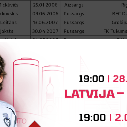
ickēvičs
25.01.2006
Aizsargs
Ri
rkovskis
09.06.2006
Pussargs
BFC D
 Leitāns
13.06.2007
Pussargs
Grobiņ
 Joksts
30.04.2007
Pussargs
FK Tukums
epājnieks
24.05.2007
Pussargs
JFK V
 Rupeiks
25.04.2007
Pussargs
Grobiņ
Gaļajevs
13.12.2007
Pussargs
Watford 
ikovskis
07.06.2006
Pussargs
Virtus Francavil
 Ivulāns
19.08.2006
Pussargs
FS
ans Ambato
11.01.2006
Pussargs
Nottingham F
jko
ļavinskis
18.03.2007
Pussargs
FS
ghenetega
14.11.2006
Pussargs
Bohemian
oriole
 Kukulis
25.05.2007
Uzbrucējs
Inter Mil