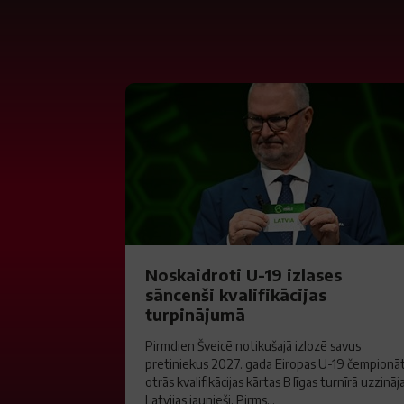
Noskaidroti U-19 izlases
sāncenši kvalifikācijas
turpinājumā
Pirmdien Šveicē notikušajā izlozē savus
pretiniekus 2027. gada Eiropas U-19 čempionā
otrās kvalifikācijas kārtas B līgas turnīrā uzzināj
Latvijas jaunieši. Pirms...