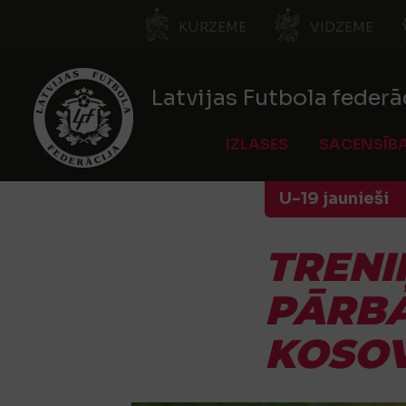
KURZEME
VIDZEME
Latvijas Futbola federā
IZLASES
SACENSĪB
U-19 jaunieši
TRENI
PĀRBA
KOSOV