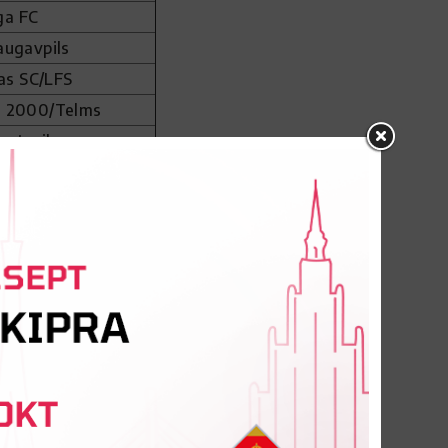
ga FC
augavpils
as SC/LFS
 2000/Telms
entspils
as SC/LFS
FC (Anglija)
la Calcio (Itālija)
 Metta
orest (Anglija)
 Metta
 FC (Īrija)
an (Itālija)