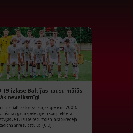
-19 izlase Baltijas kausu mājās
sāk neveiksmīgi
irmajā Baltijas kausa izcīņas spēlē no 2008.
zimšanas gada spēlētājiem komplektētā
atvijas U-19 izlase ceturtdien Jāņa Skredeļa
tadionā ar rezultātu 0:1 (0:0)...