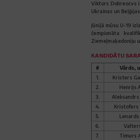
Viktors Dobreocvs iz
Ukrainas un Beļģijas
Jūnijā mūsu U-19 iz
čempionāta kvalifi
Ziemeļmaķedoniju u
KANDIDĀTU SARA
#
Vārds, 
1.
Kristers Ga
2.
Henrijs 
3.
Aleksandrs
4.
Kristofer
5.
Lenards
6.
Valter
7.
Timurs 