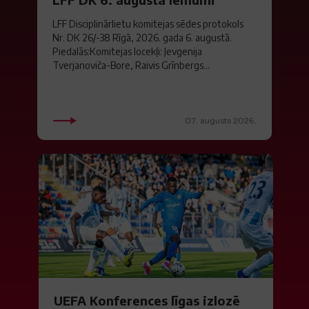
LFF Disciplinārlietu komitejas sēdes protokols
Nr. DK 26/-38 Rīgā, 2026. gada 6. augustā.
Piedalās:Komitejas locekļi: Jevgenija
Tverjanoviča-Bore, Raivis Grīnbergs...
07. augusts 2026.
UEFA Konferences līgas izlozē