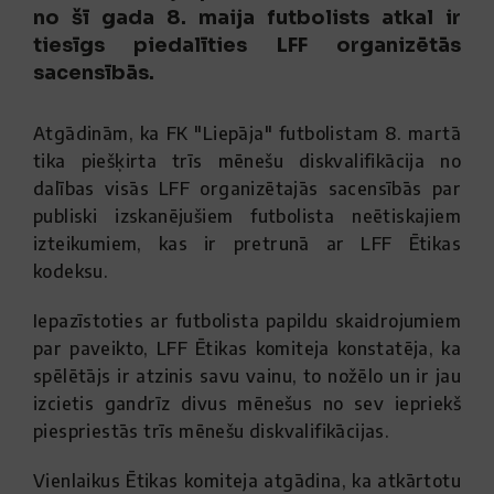
no šī gada 8. maija futbolists atkal ir
tiesīgs piedalīties LFF organizētās
sacensībās.
Atgādinām, ka FK "Liepāja" futbolistam 8. martā
tika piešķirta trīs mēnešu diskvalifikācija no
dalības visās LFF organizētajās sacensībās par
publiski izskanējušiem futbolista neētiskajiem
izteikumiem, kas ir pretrunā ar LFF Ētikas
kodeksu.
Iepazīstoties ar futbolista papildu skaidrojumiem
par paveikto, LFF Ētikas komiteja konstatēja, ka
spēlētājs ir atzinis savu vainu, to nožēlo un ir jau
izcietis gandrīz divus mēnešus no sev iepriekš
piespriestās trīs mēnešu diskvalifikācijas.
Vienlaikus Ētikas komiteja atgādina, ka atkārtotu