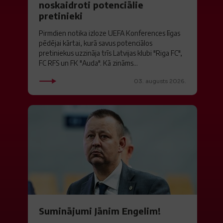
noskaidroti potenciālie
pretinieki
Pirmdien notika izloze UEFA Konferences līgas
pēdējai kārtai, kurā savus potenciālos
pretiniekus uzzināja trīs Latvijas klubi "Riga FC",
FC RFS un FK "Auda". Kā zināms...
03. augusts 2026.
Suminājumi Jānim Engelim!