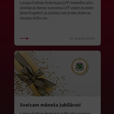
Latvijas Futbola federācijas (LFF) kolektīvs sūta
dzimšanas dienas sveicienus LFF valdes loceklim
Jānim Engelim! Lai izdodas rast prieku ikdienas
mazajos brīžos un...
01. augusts 2026.
Sveicam mēneša jubilārus!
Latvijas Futbola federācija (LFF) sūta sirsnīgus