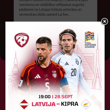
sveicienus un vislabākos vēlējumus augusta
jubilāriem no Latvijas futbola veterānu un
vecmeistaru lielās saimes! Lai tev...
01. augusts 2026.
Tehniskais sponsors