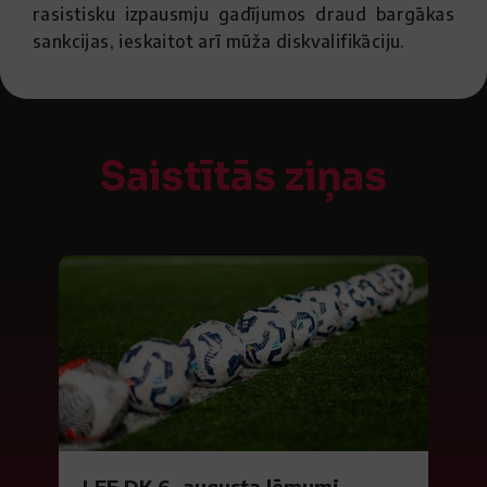
rasistisku izpausmju gadījumos draud bargākas
sankcijas, ieskaitot arī mūža diskvalifikāciju.
Saistītās ziņas
LFF DK 6. augusta lēmumi