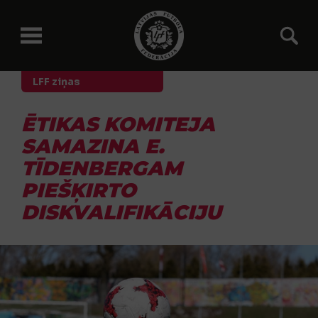
LFF ziņas
ĒTIKAS KOMITEJA
SAMAZINA E.
TĪDENBERGAM
PIEŠĶIRTO
DISKVALIFIKĀCIJU