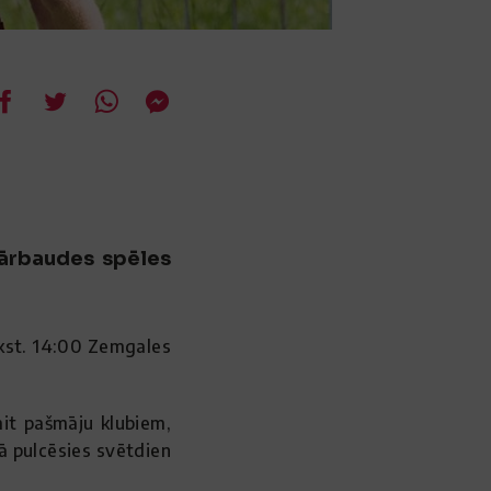
pārbaudes spēles
lkst. 14:00 Zemgales
it pašmāju klubiem,
pā pulcēsies svētdien