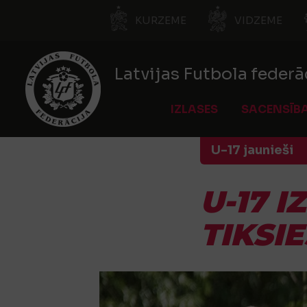
KURZEME
VIDZEME
Latvijas Futbola federā
IZLASES
SACENSĪB
U-17 jaunieši
U-17 
TIKSI