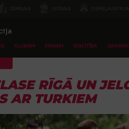
ZEMGALE
LATGALE
ZIEMEĻAUSTRUM
cija
AS
KLUBIEM
FANIEM
IZGLĪTĪBA
GRASSR
IZLASE RĪGĀ UN JE
ES AR TURKIEM