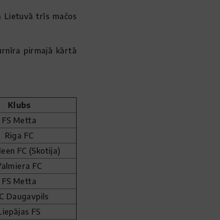
rā Lietuvā trīs mačos
rnīra pirmajā kārtā
Klubs
FS Metta
Riga FC
een FC (Skotija)
Valmiera FC
FS Metta
C Daugavpils
Liepājas FS