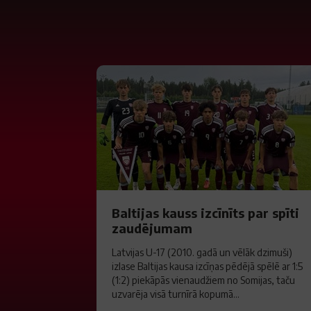
Baltijas kauss izcīnīts par spīti
zaudējumam
Latvijas U-17 (2010. gadā un vēlāk dzimuši)
izlase Baltijas kausa izcīņas pēdējā spēlē ar 1:5
(1:2) piekāpās vienaudžiem no Somijas, taču
uzvarēja visā turnīrā kopumā...