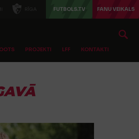
FUTBOLS.TV
FANU VEIKALS
I
RĪGA
OOTS
PROJEKTI
LFF
KONTAKTI
LGAVĀ