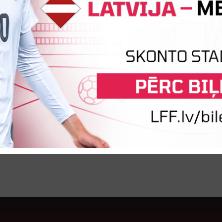
Pačepko
09.02.2007.
Uzbrucējs
rautiņa un Matīsa Siliņa vietā.
ĀLS:
 galvenais treneris
 treneris
novs
– treneris
– treneris
vārtsargu treneris
evs
– ārsts
vs
– fizioterapeits
 menedžeris