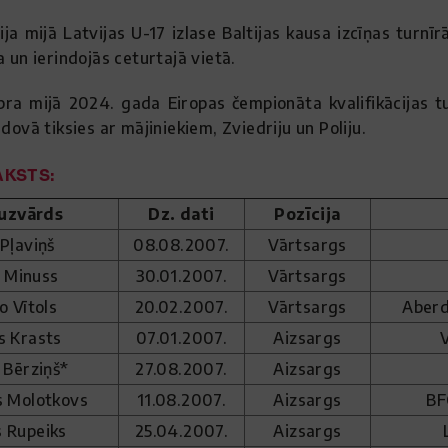
ūlija mijā Latvijas U-17 izlase Baltijas kausa izcīņas turnī
a un ierindojās ceturtajā vietā.
ra mijā 2024. gada Eiropas čempionāta kvalifikācijas tu
ldovā tiksies ar mājiniekiem, Zviedriju un Poliju.
KSTS:
 uzvārds
Dz. dati
Pozīcija
 Pļaviņš
08.08.2007.
Vārtsargs
 Minuss
30.01.2007.
Vārtsargs
o Vītols
20.02.2007.
Vārtsargs
Aberd
s Krasts
07.01.2007.
Aizsargs
 Bērziņš*
27.08.2007.
Aizsargs
s Molotkovs
11.08.2007.
Aizsargs
BF
s Rupeiks
25.04.2007.
Aizsargs