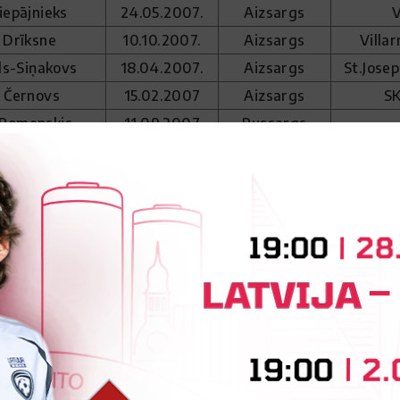
iepājnieks
24.05.2007.
Aizsargs
V
 Drīksne
10.10.2007.
Aizsargs
Villar
ls-Siņakovs
18.04.2007.
Aizsargs
St.Josep
 Černovs
15.02.2007
Aizsargs
SK
 Romenskis
11.09.2007
Pussargs
reimanis
20.02.2007.
Pussargs
Kļavinskis
08.03.2007.
Pussargs
Trifonovs
04.08.2007.
Pussargs
 Kopilovs
14.12.2007.
Pussargs
BF
skrjobiševs
12.12.2007.
Pussargs
s Joksts
30.04.2007.
Pussargs
FK
Gaļajevs
13.12.2007.
Pussargs
Watfo
ass Kmetjuks
18.02.2007.
Uzbrucējs
Greifsw
Sprukts
23.01.2007.
Uzbrucējs
Roda 