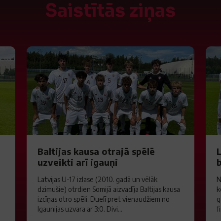
Saistītās ziņas
Baltijas kausa otrajā spēlē
L
uzveikti arī igauņi
Latvijas U-17 izlase (2010. gadā un vēlāk
N
dzimušie) otrdien Somijā aizvadīja Baltijas kausa
k
izcīņas otro spēli. Duelī pret vienaudžiem no
g
Igaunijas uzvara ar 3:0. Divi...
f