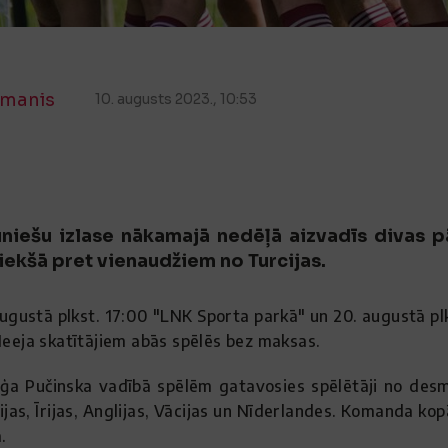
manis
10. augusts 2023., 10:53
auniešu izlase nākamajā nedēļā aizvadīs divas 
riekšā pret vienaudžiem no Turcijas.
 augustā plkst. 17:00 "LNK Sporta parkā" un 20. augustā p
 Ieeja skatītājiem abās spēlēs bez maksas.
rģa Pučinska vadībā spēlēm gatavosies spēlētāji no desm
nijas, Īrijas, Anglijas, Vācijas un Nīderlandes. Komanda ko
.