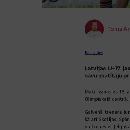
Toms Ār
Klausīties
Latvijas U-17 j
savu skatītāju p
Mači risināsies 18.
Olimpiskajā centrā.
Galvenā trenera Ju
kā arī Skotijas, Spā
un trenēsies Jelgavā