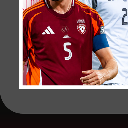
22.
Marks 
* Izsaukts Kaspara St
IZLASES PERSON
Jurģis Pučinsks
–
Māris Smirnovs
–
Dmitrijs Bogda
Antons Jemeļins
Viktors Spole
– 
Anatolijs Makej
Sergejs Gavrilo
Aivars Vaivods
–