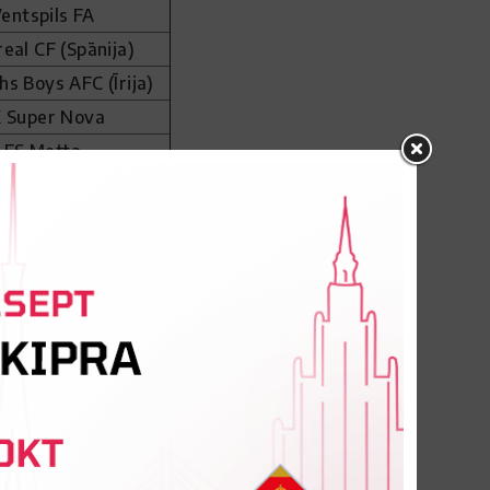
entspils FA
real CF (Spānija)
hs Boys AFC (Īrija)
 Super Nova
FS Metta
FS Jelgava
FS Metta
Riga FC
C Daugavpils
Riga FC
 Tukums 2000
rd FC (Anglija)
alder FC (Vācija)
JC (Nīderlande)