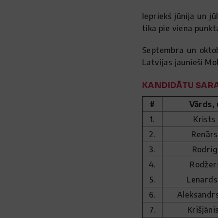
Iepriekš jūnija un j
tika pie viena punkt
Septembra un oktob
Latvijas jaunieši Mo
KANDIDĀTU SARA
#
Vārds,
1.
Krists
2.
Renārs
3.
Rodrig
4.
Rodžer
5.
Lenards
6.
Aleksandr
7.
Krišjāni