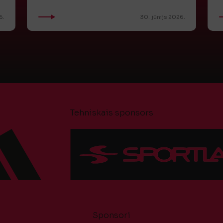
6.
30. jūnijs 2026.
Tehniskais sponsors
Sponsori