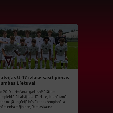
atvijas U-17 izlase sasit piecas
bumbas Lietuvai
o 2010. dzimšanas gada spēlētājiem
omplektētā Latvijas U-17 izlase, kas nākamā
ada maijā un jūnijā būs Eiropas čempionāta
inālturnīra mājiniece, Baltijas kausa...