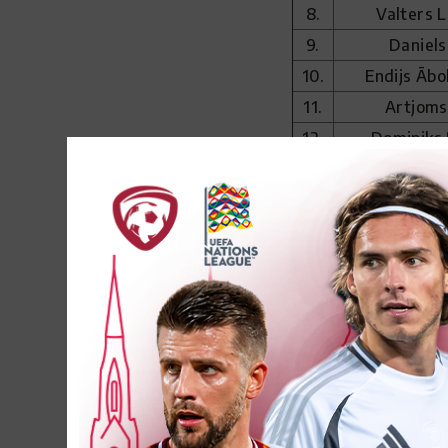
8.
Valters L
9.
Daniels
10.
Endijs Ābo
11.
Artjoms
12.
Dominiks
13.
Ādams D
14.
Rūdolfs 
15.
Ratmirs 
16.
Maksims
17.
Jegors Po
18.
Helvij
19.
Marats 
20.
Anrijs Tom
21.
Emīls 