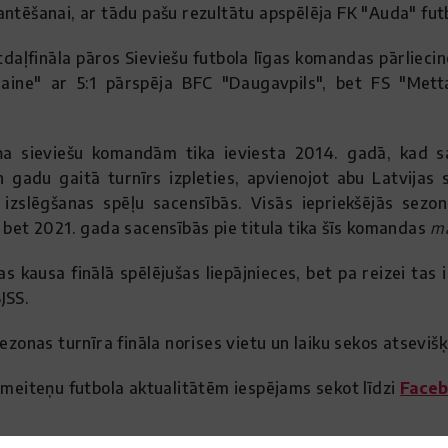
antēšanai, ar tādu pašu rezultātu apspēlēja FK "Auda" futb
daļfināla pāros Sieviešu futbola līgas komandas pārliecino
aine" ar 5:1 pārspēja BFC "Daugavpils", bet FS "Mett
īņa sieviešu komandām tika ieviesta 2014. gadā, kad sa
gadu gaitā turnīrs izpleties, apvienojot abu Latvijas s
 izslēgšanas spēļu sacensībās. Visās iepriekšējās sezo
, bet 2021. gada sacensībās pie titula tika šīs komandas
ma
as kausa finālā spēlējušas liepājnieces, bet pa reizei ta
JSS.
sezonas turnīra fināla norises vietu un laiku sekos atsevišķ
n meiteņu futbola aktualitātēm iespējams sekot līdzi
Face