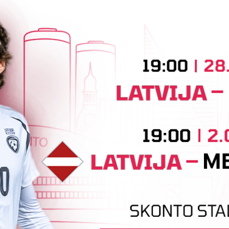
Saistītās ziņas
Latvijas kausā sievietēm
P
aizvadītas pirmā posma spēles
a
Latvijas kausa izcīņa sievietēm sākusies ar pirmā
L