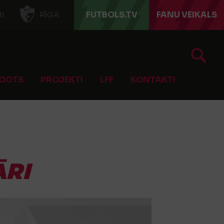
FUTBOLS.TV
FANU VEIKALS
I
RĪGA
OOTS
PROJEKTI
LFF
KONTAKTI
ĀRI