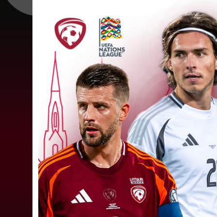
Pretinieces zināmas Latvijas
kausa ceturtdaļfinālistēm
Latvijas kausa izcīņā sievietēm piektdien notik