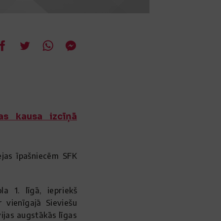
jas kausa izcīņā
fejas īpašniecēm SFK
a 1. līgā, iepriekš
 vienīgajā Sieviešu
vijas augstākās līgas