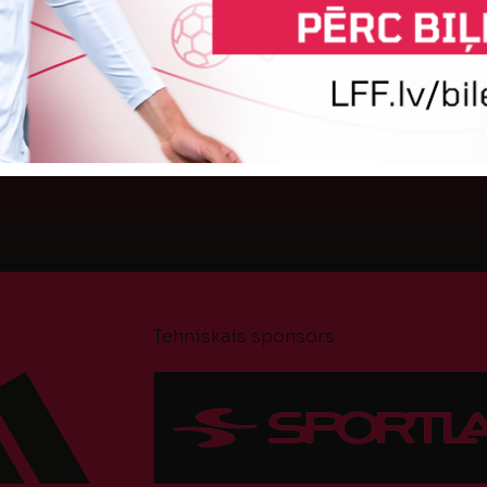
posma spēlēm, pēc kurām kļuvušas zināmas visas
p
ceturtdaļfināla dalībnieces. Sestdien "Altero.lv"
n
1. līgas komandu duelī...
p
6.
21. jūnijs 2026.
Tehniskais sponsors