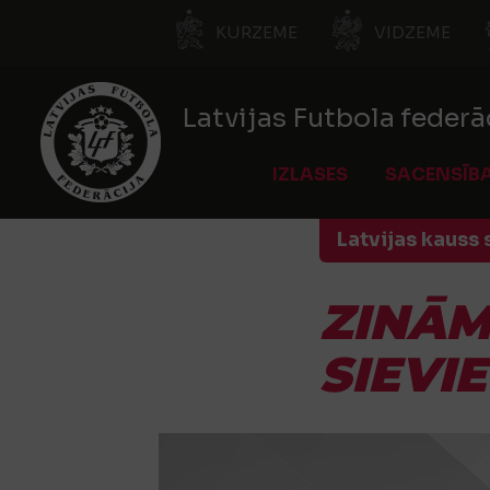
KURZEME
VIDZEME
Latvijas Futbola federā
IZLASES
SACENSĪB
Latvijas kauss
ZINĀM
SIEVI