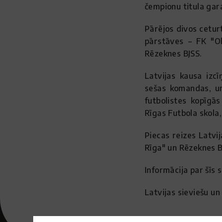
čempionu titula gar
Pārējos divos ceturt
pārstāves – FK "Ol
Rēzeknes BJSS.
Latvijas kausa izc
sešas komandas, un 
futbolistes kopīgās
Rīgas Futbola skola
Piecas reizes Latvij
Rīga" un Rēzeknes B
Informācija par šīs 
Latvijas sieviešu u