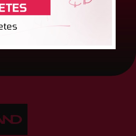
osma spēlēm jūnijā. Otrdien notikušajā izlozē
oskaidroti turnīra pirmie pāri. Turnīra pirmajā
osmā piedalīsies piecas...
19. maijs 2026.