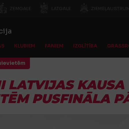
ZEMGALE
LATGALE
ZIEMEĻAUSTRUM
cija
AS
KLUBIEM
FANIEM
IZGLĪTĪBA
GRASSR
 sievietēm
I LATVIJAS KAUSA
ETĒM PUSFINĀLA P