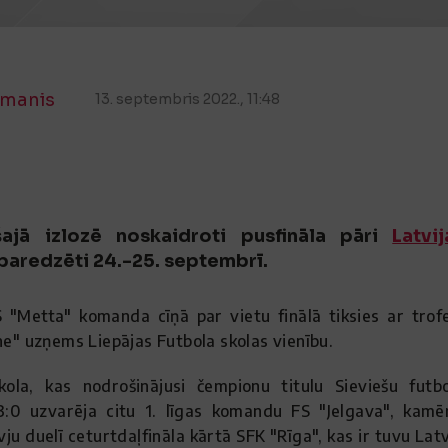
manis
13. septembris 2022., 11:48
šajā izlozē noskaidroti pusfināla pāri
Latvi
 paredzēti 24.-25. septembrī.
S "Metta" komanda cīņā par vietu finālā tiksies ar tro
ne" uzņems Liepājas Futbola skolas vienību.
kola, kas nodrošinājusi čempionu titulu Sieviešu futbol
 3:0 uzvarēja citu 1. līgas komandu FS "Jelgava", kamēr
vju duelī ceturtdaļfināla kārtā SFK "Rīga", kas ir tuvu Lat