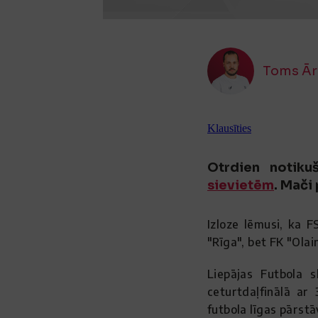
Toms Ār
Klausīties
Otrdien notiku
sievietēm
. Mači
Izloze lēmusi, ka F
"Rīga", bet FK "Olai
Liepājas Futbola s
ceturtdaļfinālā ar
futbola līgas pārstā