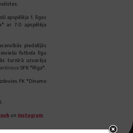
olistes.
ši apspēlēja 1. līgas
a" ar 7:0 apspēlēja
censībās piedalījās
ieviešu futbola līgu
nās turnīrā uzvarēja
ntiniece
SFK "Rīga".
s izdevies FK "Dinamo
i.
book
un
Instagram
.