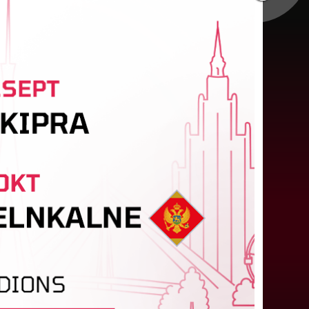
irmie pāri sadalīti Latvijas
kausa izcīņā sievietēm
atvijas kausa izcīņa sievietēm sāksies ar pirmā