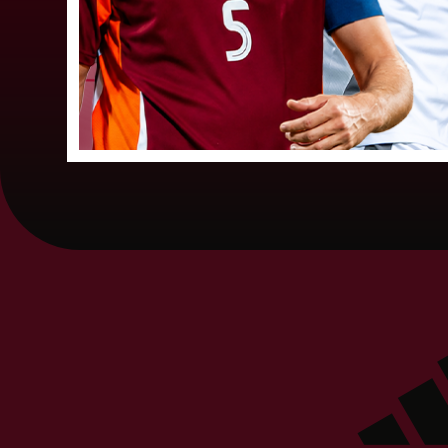
ceturtdaļfināla pāru izloze. Pirmo posmu
iepriekš veiksmīgi pārvarēja valsts
vicečempiones "RFS Women", kā arī...
26. jūnijs 202