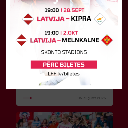
"Riga FC Women" liek kārtīgi
pasvīst dānietēm
Latvijas čempions sieviešu futbolā "Riga FC
Women" trešdien aizvadīja UEFA Čempionu līgas
kvalifikācijas otrās kārtas pusfināla spēli Dānijā
pret "HB Køge". Cīņā pret...
05. augusts 2026.