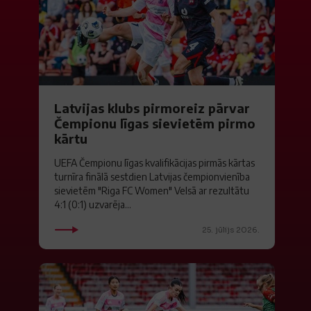
Latvijas klubs pirmoreiz pārvar
Čempionu līgas sievietēm pirmo
kārtu
UEFA Čempionu līgas kvalifikācijas pirmās kārtas
turnīra finālā sestdien Latvijas čempionvienība
sievietēm "Riga FC Women" Velsā ar rezultātu
4:1 (0:1) uzvarēja...
25. jūlijs 2026.