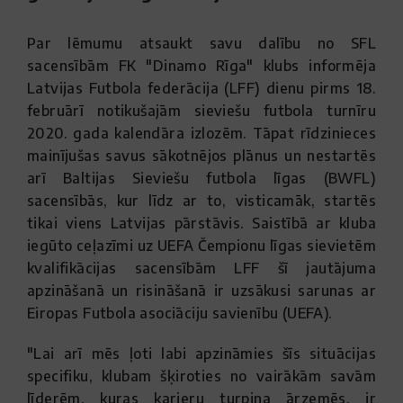
Par lēmumu atsaukt savu dalību no SFL
sacensībām FK "Dinamo Rīga" klubs informēja
Latvijas Futbola federācija (LFF) dienu pirms 18.
februārī notikušajām sieviešu futbola turnīru
2020. gada kalendāra izlozēm. Tāpat rīdzinieces
mainījušas savus sākotnējos plānus un nestartēs
arī Baltijas Sieviešu futbola līgas (BWFL)
sacensībās, kur līdz ar to, visticamāk, startēs
tikai viens Latvijas pārstāvis. Saistībā ar kluba
iegūto ceļazīmi uz UEFA Čempionu līgas sievietēm
kvalifikācijas sacensībām LFF šī jautājuma
apzināšanā un risināšanā ir uzsākusi sarunas ar
Eiropas Futbola asociāciju savienību (UEFA).
"Lai arī mēs ļoti labi apzināmies šīs situācijas
specifiku, klubam šķiroties no vairākām savām
līderēm, kuras karjeru turpina ārzemēs, ir