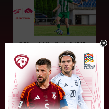
Jūlijā par labāko "LuckyBet" SFL
atzīta Keita Zviedre
Par "LuckyBet" Sieviešu futbola līgas jūnija
labāko spēlētāju atzīta FS "Metta" spēlētāja
Keita Zviedre. Uzvarētāja tika noskaidrota
balsojumā, kurā tika apkopotas...
06. augusts 2026.