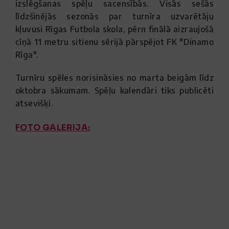
izslēgšanas spēļu sacensībās. Visās sešās
līdzšinējās sezonās par turnīra uzvarētāju
kļuvusi Rīgas Futbola skola, pērn finālā aizraujošā
cīņā 11 metru sitienu sērijā pārspējot FK "Dinamo
Rīga".
Turnīru spēles norisināsies no marta beigām līdz
oktobra sākumam. Spēļu kalendāri tiks publicēti
atsevišķi.
FOTO GALERIJA: