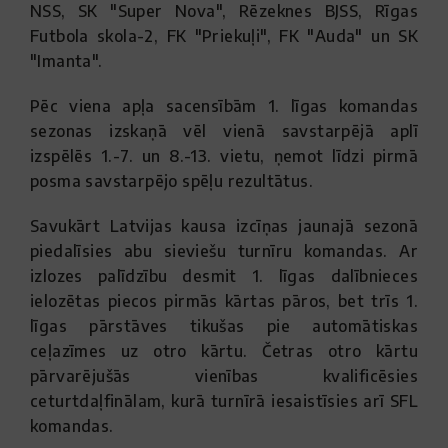
NSS, SK "Super Nova", Rēzeknes BJSS, Rīgas
Futbola skola-2, FK "Priekuļi", FK "Auda" un SK
"Imanta".
Pēc viena apļa sacensībām 1. līgas komandas
sezonas izskaņā vēl vienā savstarpējā aplī
izspēlēs 1.-7. un 8.-13. vietu, ņemot līdzi pirmā
posma savstarpējo spēļu rezultātus.
Savukārt Latvijas kausa izcīņas jaunajā sezonā
piedalīsies abu sieviešu turnīru komandas. Ar
izlozes palīdzību desmit 1. līgas dalībnieces
ielozētas piecos pirmās kārtas pāros, bet trīs 1.
līgas pārstāves tikušas pie automātiskas
ceļazīmes uz otro kārtu. Četras otro kārtu
pārvarējušās vienības kvalificēsies
ceturtdaļfinālam, kurā turnīrā iesaistīsies arī SFL
komandas.