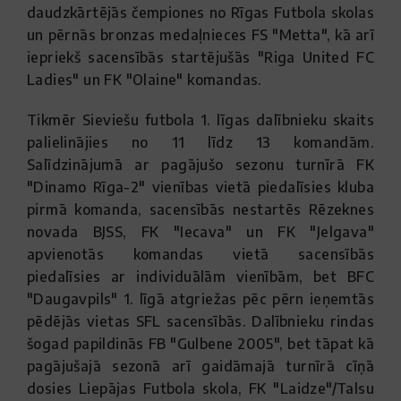
daudzkārtējās čempiones no Rīgas Futbola skolas
un pērnās bronzas medaļnieces FS "Metta", kā arī
iepriekš sacensībās startējušās "Riga United FC
Ladies" un FK "Olaine" komandas.
Tikmēr Sieviešu futbola 1. līgas dalībnieku skaits
palielinājies no 11 līdz 13 komandām.
Salīdzinājumā ar pagājušo sezonu turnīrā FK
"Dinamo Rīga-2" vienības vietā piedalīsies kluba
pirmā komanda, sacensībās nestartēs Rēzeknes
novada BJSS, FK "Iecava" un FK "Jelgava"
apvienotās komandas vietā sacensībās
piedalīsies ar individuālām vienībām, bet BFC
"Daugavpils" 1. līgā atgriežas pēc pērn ieņemtās
pēdējās vietas SFL sacensībās. Dalībnieku rindas
šogad papildinās FB "Gulbene 2005", bet tāpat kā
pagājušajā sezonā arī gaidāmajā turnīrā cīņā
dosies Liepājas Futbola skola, FK "Laidze"/Talsu