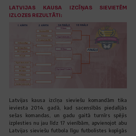
LATVIJAS KAUSA IZCĪŅAS SIEVIETĒM
IZLOZES REZULTĀTI:
Latvijas kausa izcīņa sieviešu komandām tika
ieviesta 2014. gadā, kad sacensībās piedalījās
sešas komandas, un gadu gaitā turnīrs spējis
izplesties nu jau līdz 17 vienībām, apvienojot abu
Latvijas sieviešu futbola līgu futbolistes kopīgās