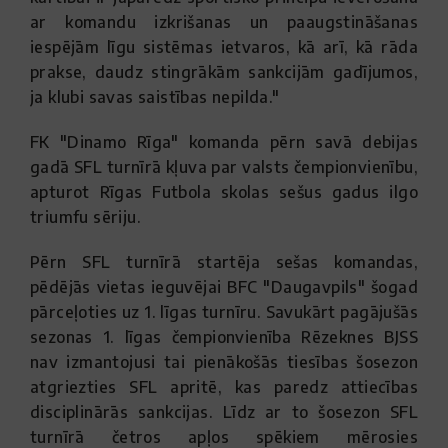
ar komandu izkrišanas un paaugstināšanas
iespējām līgu sistēmas ietvaros, kā arī, kā rāda
prakse, daudz stingrākām sankcijām gadījumos,
ja klubi savas saistības nepilda."
FK "Dinamo Rīga" komanda pērn savā debijas
gadā SFL turnīrā kļuva par valsts čempionvienību,
apturot Rīgas Futbola skolas sešus gadus ilgo
triumfu sēriju.
Pērn SFL turnīrā startēja sešas komandas,
pēdējās vietas ieguvējai BFC "Daugavpils" šogad
pārceļoties uz 1. līgas turnīru. Savukārt pagājušās
sezonas 1. līgas čempionvienība Rēzeknes BJSS
nav izmantojusi tai pienākošās tiesības šosezon
atgriezties SFL apritē, kas paredz attiecības
disciplinārās sankcijas. Līdz ar to šosezon SFL
turnīrā četros apļos spēkiem mērosies