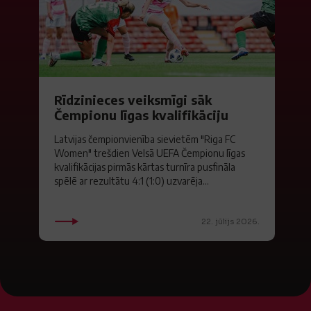
Rīdzinieces veiksmīgi sāk
Čempionu līgas kvalifikāciju
Latvijas čempionvienība sievietēm "Riga FC
Women" trešdien Velsā UEFA Čempionu līgas
kvalifikācijas pirmās kārtas turnīra pusfināla
spēlē ar rezultātu 4:1 (1:0) uzvarēja...
22. jūlijs 2026.