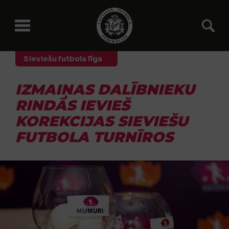
Sieviešu futbola līga
IZMAIŅAS DALĪBNIEKU
RINDĀS IEVIEŠ
KOREKCIJAS SIEVIEŠU
FUTBOLA TURNĪROS