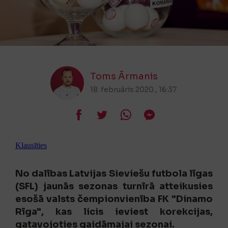
Toms Ārmanis
18. februāris 2020., 16:37
Klausīties
No dalības Latvijas Sieviešu futbola līgas
(SFL) jaunās sezonas turnīrā atteikusies
esošā valsts čempionvienība FK "Dinamo
Rīga", kas licis ieviest korekcijas,
gatavojoties gaidāmajai sezonai.