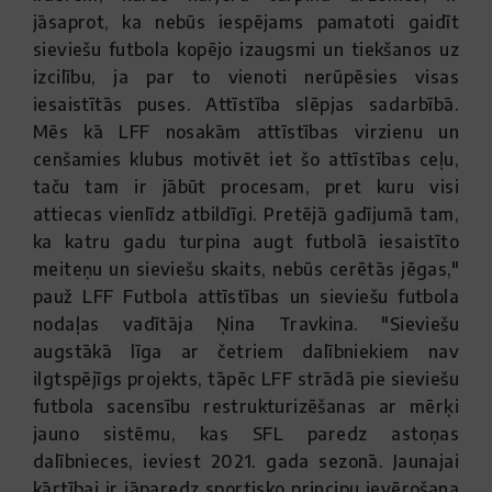
jāsaprot, ka nebūs iespējams pamatoti gaidīt
sieviešu futbola kopējo izaugsmi un tiekšanos uz
izcilību, ja par to vienoti nerūpēsies visas
iesaistītās puses. Attīstība slēpjas sadarbībā.
Mēs kā LFF nosakām attīstības virzienu un
cenšamies klubus motivēt iet šo attīstības ceļu,
taču tam ir jābūt procesam, pret kuru visi
attiecas vienlīdz atbildīgi. Pretējā gadījumā tam,
ka katru gadu turpina augt futbolā iesaistīto
meiteņu un sieviešu skaits, nebūs cerētās jēgas,"
pauž LFF Futbola attīstības un sieviešu futbola
nodaļas vadītāja Ņina Travkina. "Sieviešu
augstākā līga ar četriem dalībniekiem nav
ilgtspējīgs projekts, tāpēc LFF strādā pie sieviešu
futbola sacensību restrukturizēšanas ar mērķi
jauno sistēmu, kas SFL paredz astoņas
dalībnieces, ieviest 2021. gada sezonā. Jaunajai
kārtībai ir jāparedz sportisko principu ievērošana