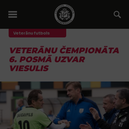
Veterānu futbols
VETERĀNU ČEMPIONĀTA
6. POSMĀ UZVAR
VIESULIS