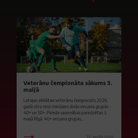
Veterānu čempionāta sākums 3.
maijā
Latvijas atklātais veterānu čempionāts 2026.
gadā otro reizi risināsies divās vecuma grupās -
40+ un 50+. Pirmās sacensības paredzētas 3.
maijā Rīgā. 40+ vecuma grupas...
22. aprīlis 2026.