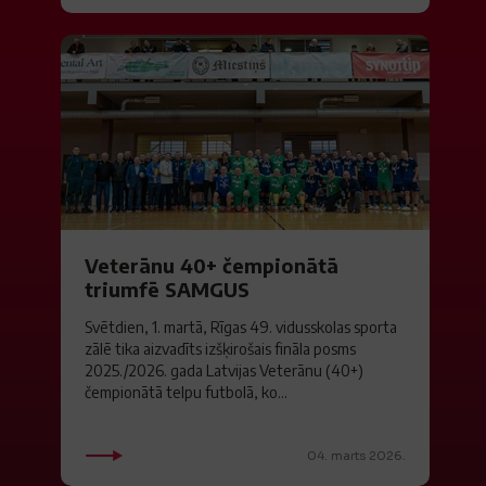
Veterānu 40+ čempionātā
triumfē SAMGUS
Svētdien, 1. martā, Rīgas 49. vidusskolas sporta
zālē tika aizvadīts izšķirošais fināla posms
2025./2026. gada Latvijas Veterānu (40+)
čempionātā telpu futbolā, ko...
04. marts 2026.