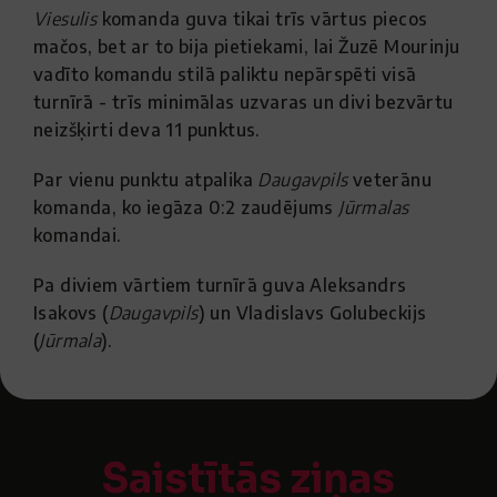
Viesulis
komanda guva tikai trīs vārtus piecos
mačos, bet ar to bija pietiekami, lai Žuzē Mourinju
vadīto komandu stilā paliktu nepārspēti visā
turnīrā - trīs minimālas uzvaras un divi bezvārtu
neizšķirti deva 11 punktus.
Par vienu punktu atpalika
Daugavpils
veterānu
komanda, ko iegāza 0:2 zaudējums
Jūrmalas
komandai.
Pa diviem vārtiem turnīrā guva Aleksandrs
Isakovs (
Daugavpils
) un Vladislavs Golubeckijs
(
Jūrmala
).
Saistītās ziņas