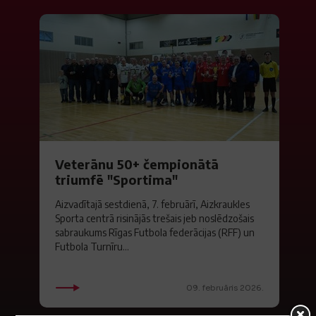
Veterānu 50+ čempionātā
triumfē "Sportima"
Aizvadītajā sestdienā, 7. februārī, Aizkraukles
Sporta centrā risinājās trešais jeb noslēdzošais
sabraukums Rīgas Futbola federācijas (RFF) un
Futbola Turnīru...
09. februāris 2026.