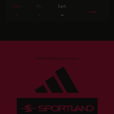
Vārti
Min.
Kart.
-
-
-
Tehniskais sponsors