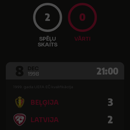
2
0
SPĒĻU
VĀRTI
SKAITS
8
21:00
DEC
1998
1999. gada UEFA EČ kvalifikācija
3
BEĻĢIJA
2
LATVIJA