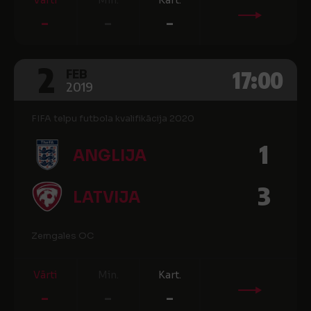
Vārti
Min.
Kart.
-
-
-
2
17:00
FEB
2019
FIFA telpu futbola kvalifikācija 2020
1
ANGLIJA
3
LATVIJA
Zemgales OC
Vārti
Min.
Kart.
-
-
-