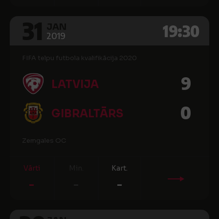
31
19:30
JAN
2019
FIFA telpu futbola kvalifikācija 2020
9
LATVIJA
0
GIBRALTĀRS
Zemgales OC
Vārti
Min.
Kart.
-
-
-