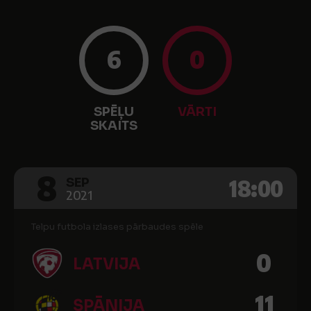
6
0
SPĒĻU
VĀRTI
SKAITS
8
18:00
SEP
2021
Telpu futbola izlases pārbaudes spēle
0
LATVIJA
11
SPĀNIJA