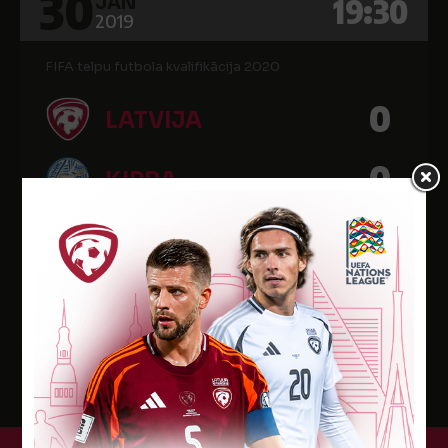
30
19:30
JAN
2019
FIFA telpu futbola kvalifikācija 2020
0
LATVIJA
0
KIPRA
Zemgales OC
Vārti
Min.
Kart.
-
-
-