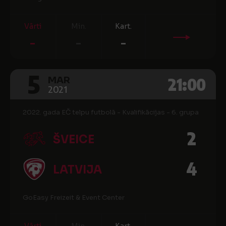
Vārti
Min.
Kart.
-
-
-
5
21:00
MAR
2021
2022. gada EČ telpu futbolā - Kvalifikācijas - 6. grupa
2
ŠVEICE
4
LATVIJA
GoEasy Freizeit & Event Center