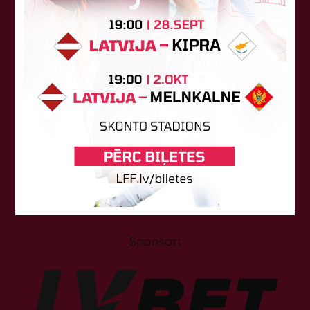
Tehniskais sponsors
Sponsori