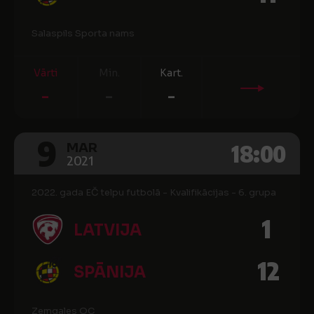
Salaspils Sporta nams
Vārti
Min.
Kart.
-
-
-
9
18:00
MAR
2021
2022. gada EČ telpu futbolā - Kvalifikācijas - 6. grupa
1
LATVIJA
12
SPĀNIJA
Zemgales OC