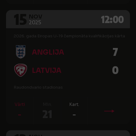
15
12:00
NOV
2025
2026. gada Eiropas U-19 čempionāta kvalifikācijas kārta
7
ANGLIJA
0
LATVIJA
Raudondvario stadionas
Vārti
Min.
Kart.
-
21
-