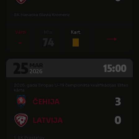
SK Hanacka Slavia Kromeriz
Vārti
Min.
Kart.
-
74
25
15:00
MAR
2026
2026. gada Eiropas U-19 čempionāta kvalifikācijas Elites
kārta
3
ČEHIJA
0
LATVIJA
1. SK Prostejov