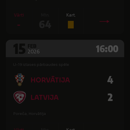
Vārti
Min.
Kart.
-
64
15
16:00
FEB
2026
U-19 izlases pārbaudes spēle
4
HORVĀTIJA
2
LATVIJA
Poreča, Horvātija