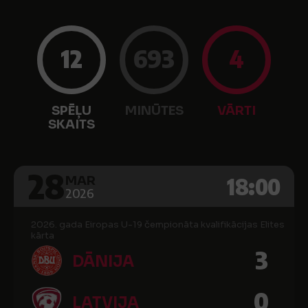
12
693
4
SPĒĻU
MINŪTES
VĀRTI
SKAITS
28
18:00
MAR
2026
2026. gada Eiropas U-19 čempionāta kvalifikācijas Elites
kārta
3
DĀNIJA
0
LATVIJA