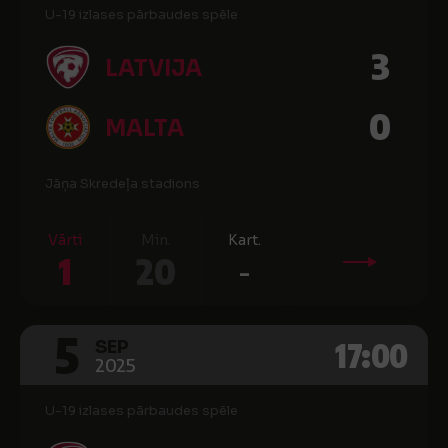
U-19 izlases pārbaudes spēle
3
LATVIJA
0
MALTA
Jāņa Skredeļa stadions
Vārti
Min.
Kart.
1
20
-
5
17:00
SEP
2025
U-19 izlases pārbaudes spēle