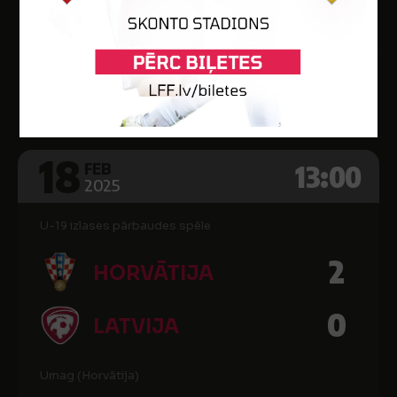
Tamme
Vārti
Min.
Kart.
-
29
-
18
13:00
FEB
2025
U-19 izlases pārbaudes spēle
2
HORVĀTIJA
0
LATVIJA
Umag (Horvātija)