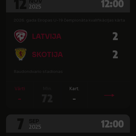
12
12:00
NOV
2025
2026. gada Eiropas U-19 čempionāta kvalifikācijas kārta
2
LATVIJA
2
SKOTIJA
Raudondvario stadionas
Vārti
Min.
Kart.
-
72
-
7
12:00
SEP
2025