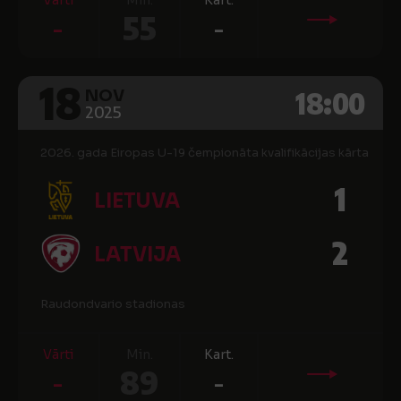
Vārti
Min.
Kart.
-
55
-
18
18:00
NOV
2025
2026. gada Eiropas U-19 čempionāta kvalifikācijas kārta
1
LIETUVA
2
LATVIJA
Raudondvario stadionas
Vārti
Min.
Kart.
-
89
-