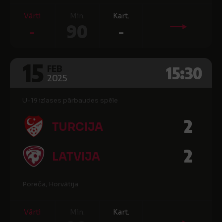
Vārti
Min.
Kart.
-
90
-
15
15:30
FEB
2025
U-19 izlases pārbaudes spēle
2
TURCIJA
2
LATVIJA
Poreča, Horvātija
Vārti
Min.
Kart.