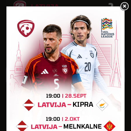
2
LATVIJA
Tamme
Vārti
Min.
Kart.
1
90
8
12:30
JŪN
2025
U-19 Baltijas kauss 2025
2
LIETUVA
1
LATVIJA