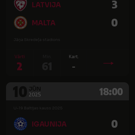
3
LATVIJA
0
MALTA
Jāņa Skredeļa stadions
Vārti
Min.
Kart.
2
61
-
10
18:00
JŪN
2025
U-19 Baltijas kauss 2025
0
IGAUNIJA