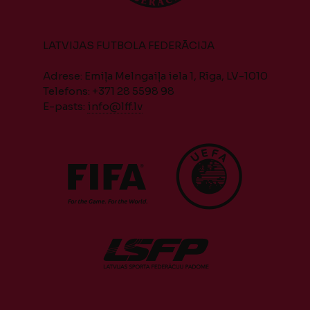
LATVIJAS FUTBOLA FEDERĀCIJA
Adrese: Emiļa Melngaiļa iela 1, Rīga, LV-1010
Telefons: +371 28 5598 98
E-pasts:
info@lff.lv