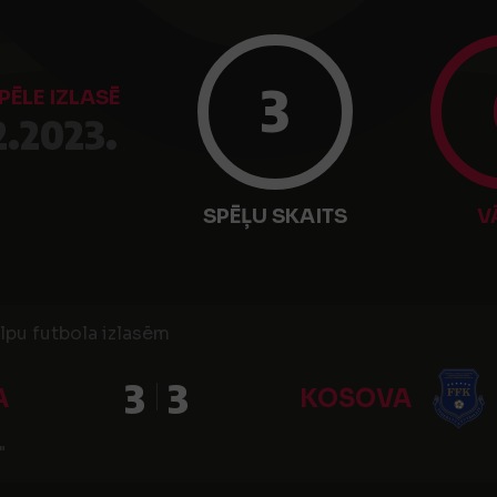
3
PĒLE IZLASĒ
2.2023.
SPĒĻU SKAITS
V
lpu futbola izlasēm
3
3
A
KOSOVA
"