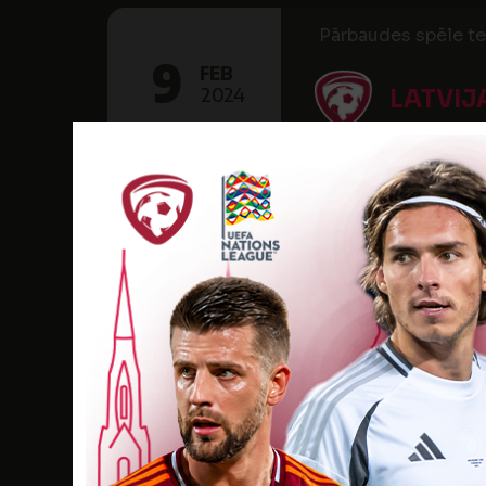
Pārbaudes spēle te
9
FEB
2024
LATVIJ
18:00
Sporta arēna "Ogre
Telpu futbola izla
19
FEB
2023
LATVIJ
20:15
Salaspils Sporta n