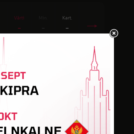
Vārti
Min.
Kart.
-
-
-
Vārti
Min.
Kart.
-
-
-