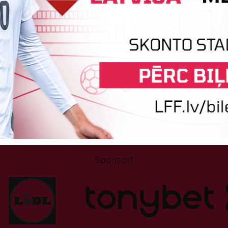
Tehniskais sponsors
Sponsori