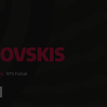
OVSKIS
RFS Futsal
da