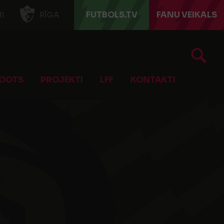
FUTBOLS.TV
FANU VEIKALS
I
RĪGA
OOTS
PROJEKTI
LFF
KONTAKTI