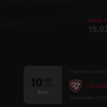
PIRMĀ S
19.0
Pārbaudes spēle te
10
FEB
2024
LATVIJ
16:00
Sporta arēna "Ogre