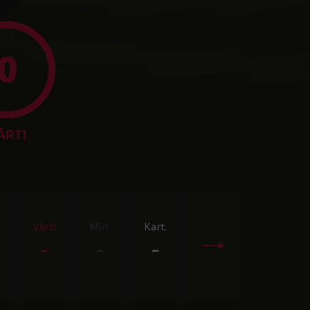
0
ĀRTI
Vārti
Min.
Kart.
-
-
-