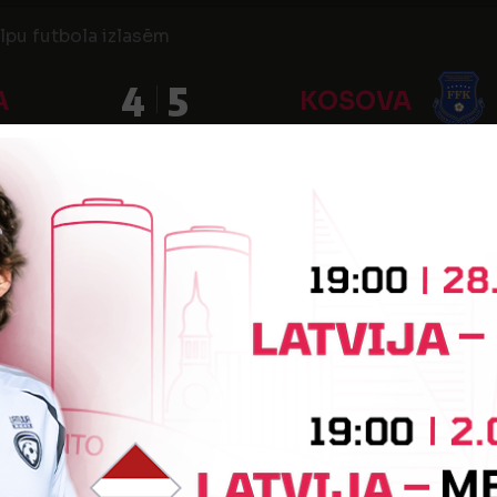
lpu futbola izlasēm
4
5
A
KOSOVA
"
ses pārbaudes spēle
4
5
A
IZRAĒLA
ams