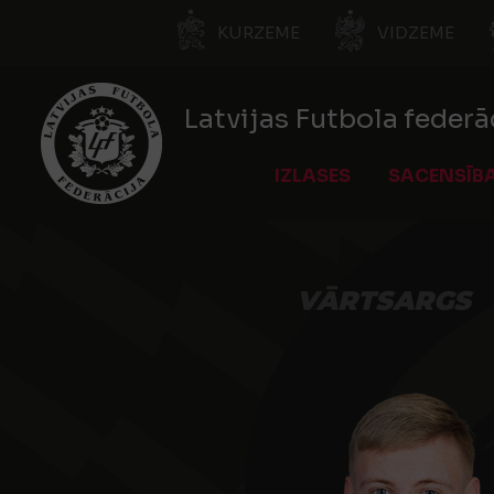
KURZEME
VIDZEME
Latvijas Futbola federā
IZLASES
SACENSĪB
VĀRTSARGS