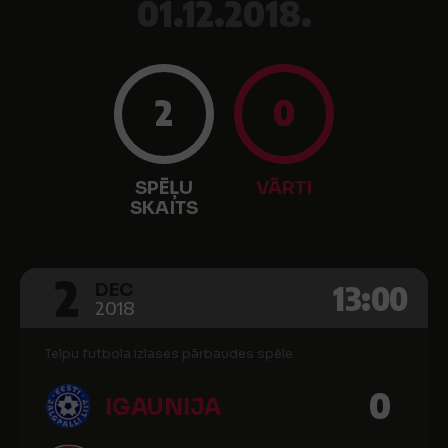
01.12.2018.
2
0
SPĒĻU
VĀRTI
SKAITS
2
13:00
DEC
2018
Telpu futbola izlases pārbaudes spēle
0
IGAUNIJA