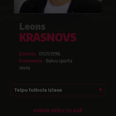
Leons
KRASNOVS
01.05.1998.
Dzimis
Balvu sporta
Komanda
skola
Telpu futbola izlase
PIRMĀ SPĒLE IZLASĒ