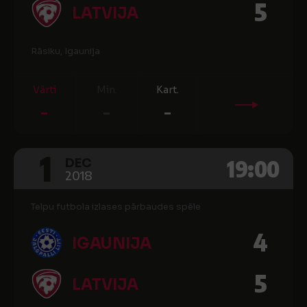
5
LATVIJA
Rāsiku, Igaunija
Vārti
Min.
Kart.
-
-
-
1
19:00
DEC
2018
Telpu futbola izlases pārbaudes spēle
4
IGAUNIJA
5
LATVIJA