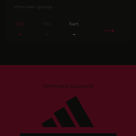
Vīmsi halle, Igaunija
Vārti
Min.
Kart.
-
-
-
Tehniskais sponsors