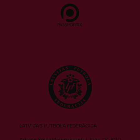
LATVIJAS FUTBOLA FEDERĀCIJA
Adrese: Emiļa Melngaiļa iela 1, Rīga, LV-1010