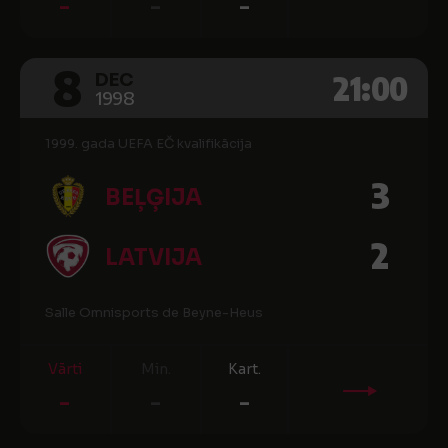
-
-
-
8
21:00
DEC
1998
1999. gada UEFA EČ kvalifikācija
3
BEĻĢIJA
2
LATVIJA
Salle Omnisports de Beyne-Heus
Vārti
Min.
Kart.
-
-
-