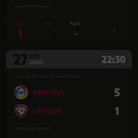
Pavelló del Govern
Vārti
Min.
Kart.
1
-
-
27
22:30
SEP
2000
2001. gada UEFA EČ kvalifikācija
5
ANDORA
1
LATVIJA
Pavelló del Govern