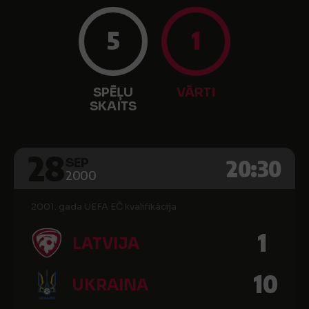
5
1
SPĒĻU
VĀRTI
SKAITS
28
20:30
SEP
2000
2001. gada UEFA EČ kvalifikācija
1
LATVIJA
10
UKRAINA