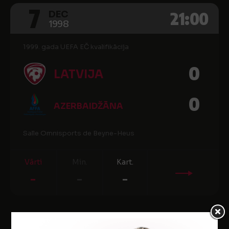
7
21:00
DEC
1998
1999. gada UEFA EČ kvalifikācija
0
LATVIJA
0
AZERBAIDŽĀNA
Salle Omnisports de Beyne-Heus
Vārti
Min.
Kart.
-
-
-