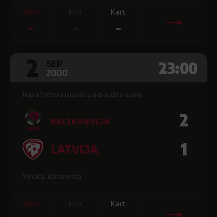
Vārti
Min.
Kart.
-
-
-
2
23:00
SEP
2000
Telpu futbola izlases pārbaudes spēle
2
BALTKRIEVIJA
1
LATVIJA
Minska, Baltkrievija
Vārti
Min.
Kart.