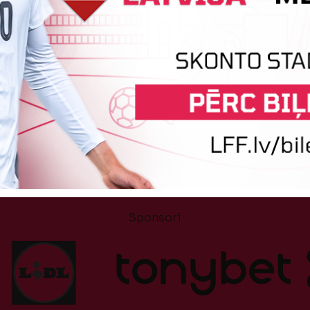
Tehniskais sponsors
Sponsori