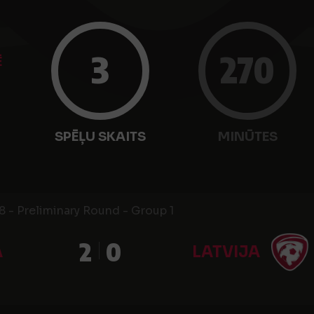
3
270
Ē
SPĒĻU SKAITS
MINŪTES
 - Preliminary Round - Group 1
2
0
A
LATVIJA