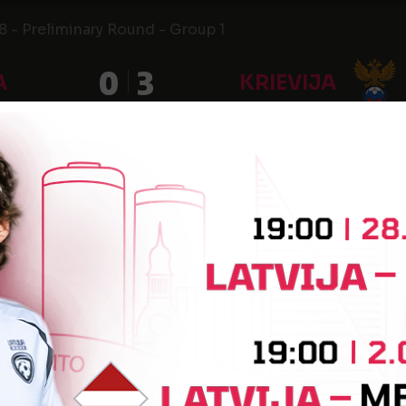
 - Preliminary Round - Group 1
0
3
A
KRIEVIJA
 - Preliminary Round - Group 1
0
2
A
SOMIJA