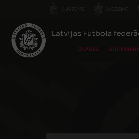
KURZEME
VIDZEME
Latvijas Futbola federā
IZLASES
SACENSĪB