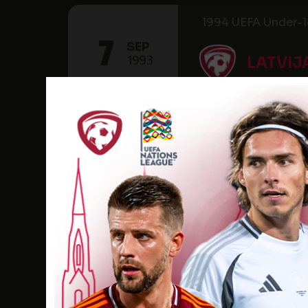
1994 UEFA Under-18
7
SEP
1993
LATVIJ
16:00
-
1994 UEFA Under-18
31
AUG
1993
LATVIJ
21:00