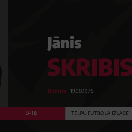
Jānis
SKRIBI
19.08.1976.
Dzimis
U-18
TELPU FUTBOLA IZLASE