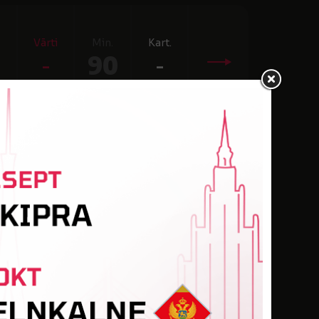
Vārti
Min.
Kart.
-
90
-
Vārti
Min.
Kart.
-
90
-