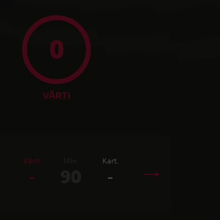
0
VĀRTI
Vārti
Min.
Kart.
-
90
-