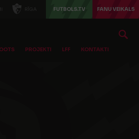
FUTBOLS.TV
FANU VEIKALS
I
RĪGA
OOTS
PROJEKTI
LFF
KONTAKTI