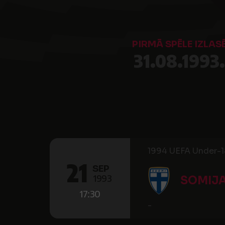
PIRMĀ SPĒLE IZLAS
31.08.1993.
1994 UEFA Under-18
21
SEP
1993
SOMIJ
17:30
-