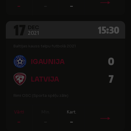
-
-
-
17
15:30
DEC
2021
Baltijas kauss telpu futbolā 2021
0
IGAUNIJA
7
LATVIJA
Rimi OSC (Sporta spēļu zāle)
Vārti
Min.
Kart.
-
-
-