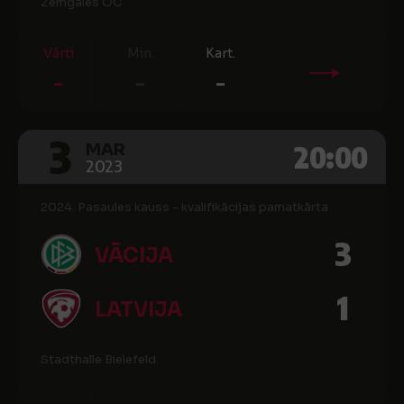
Zemgales OC
Vārti
Min.
Kart.
-
-
-
3
20:00
MAR
2023
2024. Pasaules kauss - kvalifikācijas pamatkārta
3
VĀCIJA
1
LATVIJA
Stadthalle Bielefeld