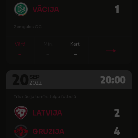
1
VĀCIJA
Zemgales OC
Vārti
Min.
Kart.
-
-
-
20
20:00
SEP
2022
Trīs nāciju turnīrs telpu futbolā
2
LATVIJA
4
GRUZIJA