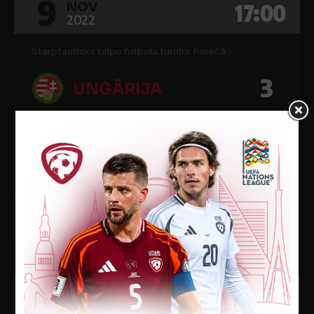
9
17:00
NOV
2022
Starptautisks telpu futbola turnīrs Porečā
3
UNGĀRIJA
3
LATVIJA
Poreča, Horvātija
Vārti
Min.
Kart.
-
-
-
8
17:30
NOV
2022