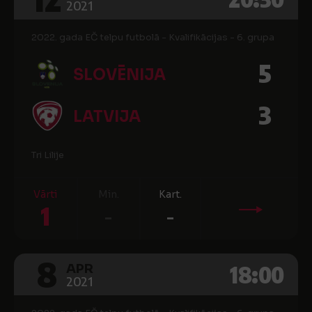
2021
2022. gada EČ telpu futbolā - Kvalifikācijas - 6. grupa
5
SLOVĒNIJA
3
LATVIJA
Tri Lilije
Vārti
Min.
Kart.
1
-
-
8
18:00
APR
2021