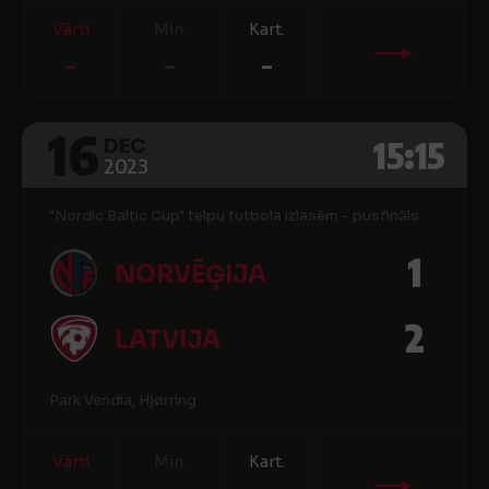
Vārti
Min.
Kart.
-
-
-
16
15:15
DEC
2023
"Nordic Baltic Cup" telpu futbola izlasēm - pusfināls
1
NORVĒĢIJA
2
LATVIJA
Park Vendia, Hjørring
Vārti
Min.
Kart.