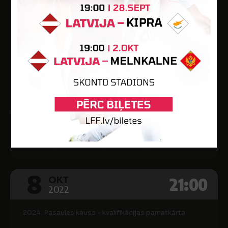
Starptautisks telpu futbola turnīrs Porečā
1
GRENLANDE
1
LATVIJA
Poreča, Horvātija
Vārti
Min.
Kart.
-
-
-
8
21:00
OKT
2022
2024. Pasaules kauss - kvalifikācijas pamatkārta