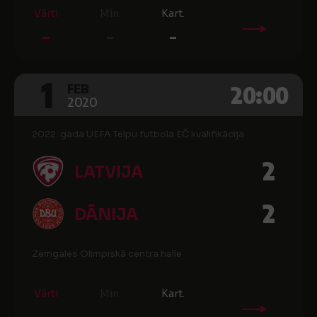
Vārti
Min.
Kart.
-
-
-
1
20:00
FEB
2020
2022. gada UEFA Telpu futbola EČ kvalifikācija
2
LATVIJA
2
DĀNIJA
Zemgales Olimpiskā centra halle
Vārti
Min.
Kart.
-
-
-