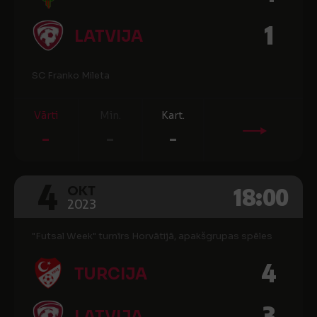
1
LATVIJA
SC Franko Mileta
Vārti
Min.
Kart.
-
-
-
4
18:00
OKT
2023
"Futsal Week" turnīrs Horvātijā, apakšgrupas spēles
4
TURCIJA
3
LATVIJA