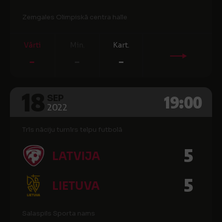
Zemgales Olimpiskā centra halle
Vārti
Min.
Kart.
-
-
-
18
19:00
SEP
2022
Trīs nāciju turnīrs telpu futbolā
5
LATVIJA
5
LIETUVA
Salaspils Sporta nams