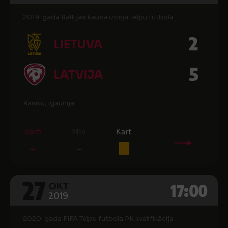
2019. gada Baltijas kausa izcīņa telpu futbolā
2
LIETUVA
5
LATVIJA
Rāsiku, Igaunija
Vārti
Min.
Kart.
-
-
27
17:00
OKT
2019
2020. gada FIFA Telpu futbola PK kvalifikācija