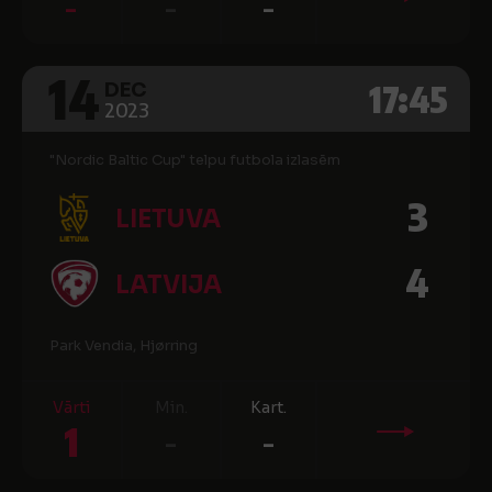
-
-
-
14
17:45
DEC
2023
"Nordic Baltic Cup" telpu futbola izlasēm
3
LIETUVA
4
LATVIJA
Park Vendia, Hjørring
Vārti
Min.
Kart.
1
-
-