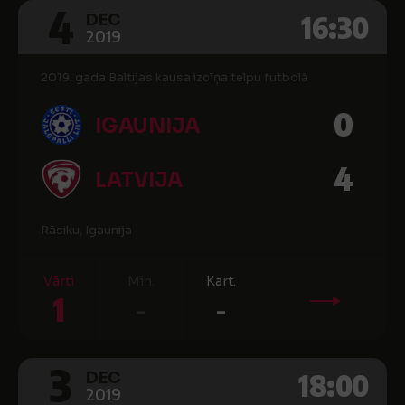
4
16:30
DEC
2019
2019. gada Baltijas kausa izcīņa telpu futbolā
0
IGAUNIJA
4
LATVIJA
Rāsiku, Igaunija
Vārti
Min.
Kart.
1
-
-
3
18:00
DEC
2019