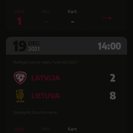
Vārti
Min.
Kart.
1
-
-
19
14:00
DEC
2021
Baltijas kauss telpu futbolā 2021
2
LATVIJA
8
LIETUVA
Salaspils Sporta nams
Vārti
Min.
Kart.