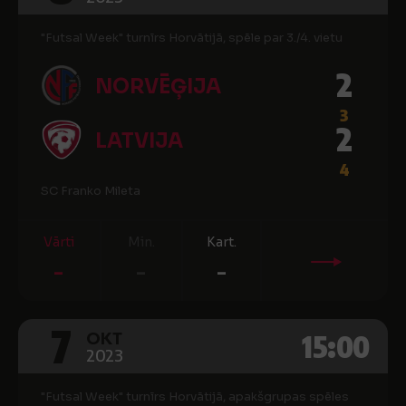
"Futsal Week" turnīrs Horvātijā, spēle par 3./4. vietu
2
NORVĒĢIJA
3
2
LATVIJA
4
SC Franko Mileta
Vārti
Min.
Kart.
-
-
-
7
15:00
OKT
2023
"Futsal Week" turnīrs Horvātijā, apakšgrupas spēles