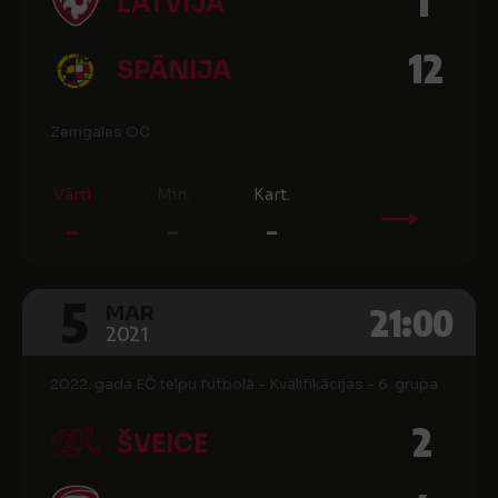
1
LATVIJA
12
SPĀNIJA
Zemgales OC
Vārti
Min.
Kart.
-
-
-
5
21:00
MAR
2021
2022. gada EČ telpu futbolā - Kvalifikācijas - 6. grupa
2
ŠVEICE