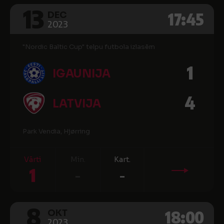
13
17:45
DEC
2023
"Nordic Baltic Cup" telpu futbola izlasēm
1
IGAUNIJA
4
LATVIJA
Park Vendia, Hjørring
Vārti
Min.
Kart.
1
-
-
8
18:00
OKT
2023