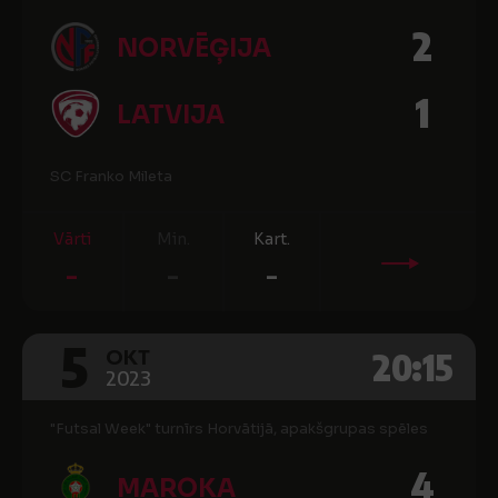
2
NORVĒĢIJA
1
LATVIJA
SC Franko Mileta
Vārti
Min.
Kart.
-
-
-
5
20:15
OKT
2023
"Futsal Week" turnīrs Horvātijā, apakšgrupas spēles
4
MAROKA