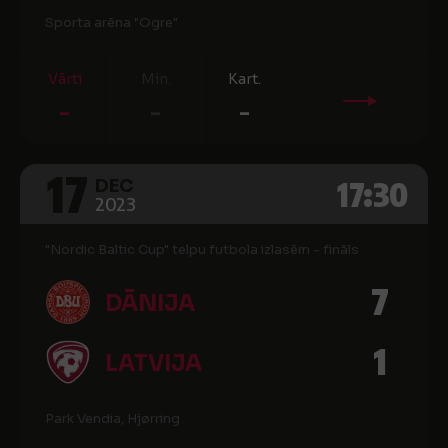
Sporta arēna "Ogre"
Vārti
Min.
Kart.
-
-
-
17
17:30
DEC
2023
"Nordic Baltic Cup" telpu futbola izlasēm - fināls
7
DĀNIJA
1
LATVIJA
Park Vendia, Hjørring