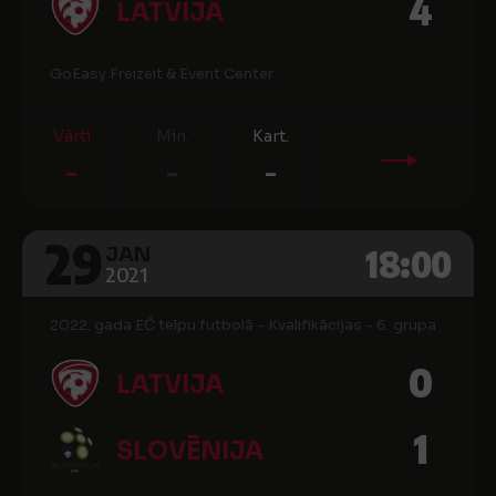
4
LATVIJA
GoEasy Freizeit & Event Center
Vārti
Min.
Kart.
-
-
-
29
18:00
JAN
2021
2022. gada EČ telpu futbolā - Kvalifikācijas - 6. grupa
0
LATVIJA
1
SLOVĒNIJA