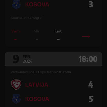
3
KOSOVA
Sporta arēna "Ogre"
Vārti
Min.
Kart.
-
-
-
9
18:00
FEB
2024
Pārbaudes spēle telpu futbola izlasēm
4
LATVIJA
5
KOSOVA