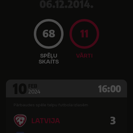
06.12.2014.
68
11
SPĒĻU
VĀRTI
SKAITS
10
16:00
FEB
2024
Pārbaudes spēle telpu futbola izlasēm
3
LATVIJA