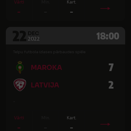
Vārti
Min.
Kart.
-
-
-
22
18:00
DEC
2022
Telpu futbola izlases pārbaudes spēle
7
MAROKA
2
LATVIJA
-
Vārti
Min.
Kart.
-
-
-