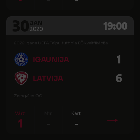
30
19:00
JAN
2020
2022. gada UEFA Telpu futbola EČ kvalifikācija
1
IGAUNIJA
6
LATVIJA
Zemgales OC
Vārti
Min.
Kart.
1
-
-