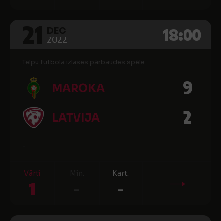
21
18:00
DEC
2022
Telpu futbola izlases pārbaudes spēle
9
MAROKA
2
LATVIJA
-
Vārti
Min.
Kart.
1
-
-