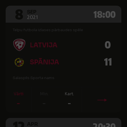
8
18:00
SEP
2021
Telpu futbola izlases pārbaudes spēle
0
LATVIJA
11
SPĀNIJA
Salaspils Sporta nams
Vārti
Min.
Kart.
-
-
-
12
20:30
APR