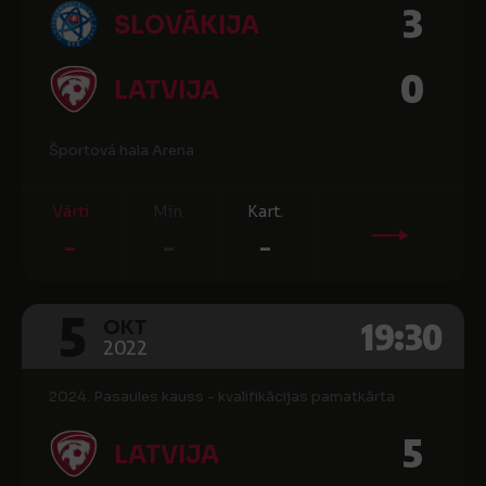
3
SLOVĀKIJA
0
LATVIJA
Športová hala Arena
Vārti
Min.
Kart.
-
-
-
5
19:30
OKT
2022
2024. Pasaules kauss - kvalifikācijas pamatkārta
5
LATVIJA