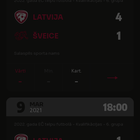
2022. gada EČ telpu futbolā - Kvalifikācijas - 6. grupa
4
LATVIJA
1
ŠVEICE
Salaspils sporta nams
Vārti
Min.
Kart.
-
-
-
9
18:00
MAR
2021
2022. gada EČ telpu futbolā - Kvalifikācijas - 6. grupa