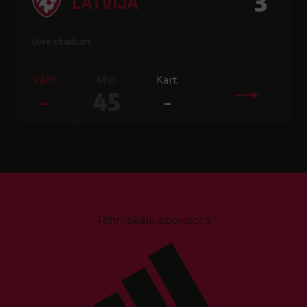
3
LATVIJA
Vorë stadium
Vārti
Min.
Kart.
-
45
-
Tehniskais sponsors