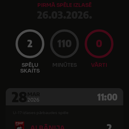
PIRMĀ SPĒLE IZLASĒ
26.03.2026.
2
110
0
SPĒĻU
MINŪTES
VĀRTI
SKAITS
28
11:00
MAR
2026
U-17 izlases pārbaudes spēle
2
ALBĀNIJA