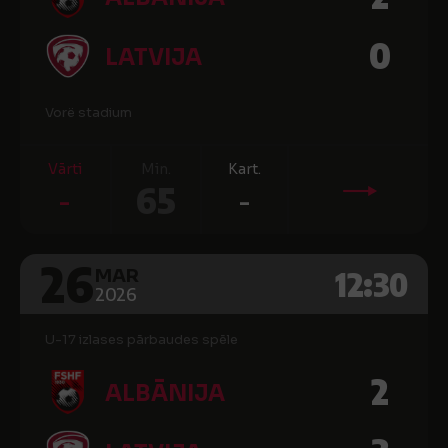
0
LATVIJA
Vorë stadium
Vārti
Min.
Kart.
-
65
-
26
12:30
MAR
2026
U-17 izlases pārbaudes spēle
2
ALBĀNIJA