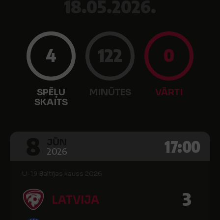
18.05.2026.
4
122
0
SPĒĻU
MINŪTES
VĀRTI
SKAITS
8
17:00
JŪN
2026
U-19 Baltijas kauss 2026
3
LATVIJA