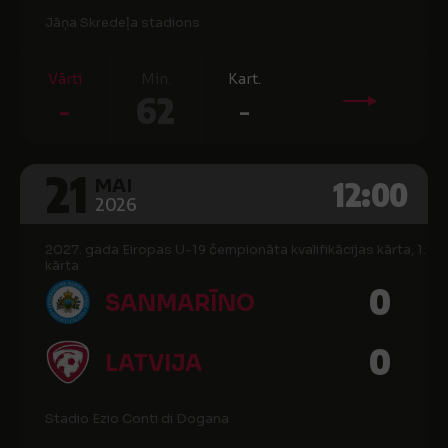
Jāņa Skredeļa stadions
Vārti
Min.
Kart.
-
62
-
21
12:00
MAI
2026
2027. gada Eiropas U-19 čempionāta kvalifikācijas kārta, 1.
kārta
0
SANMARĪNO
0
LATVIJA
Stadio Ezio Conti di Dogana