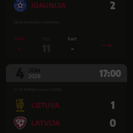
2
IGAUNIJA
Jāņa Skredeļa stadions
Vārti
Min.
Kart.
-
11
-
4
17:00
JŪN
2026
U-19 Baltijas kauss 2026
1
LIETUVA
0
LATVIJA