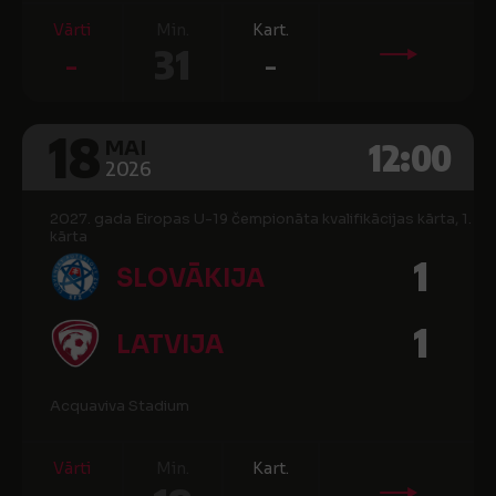
Vārti
Min.
Kart.
-
31
-
18
12:00
MAI
2026
2027. gada Eiropas U-19 čempionāta kvalifikācijas kārta, 1.
kārta
1
SLOVĀKIJA
1
LATVIJA
Acquaviva Stadium
Vārti
Min.
Kart.