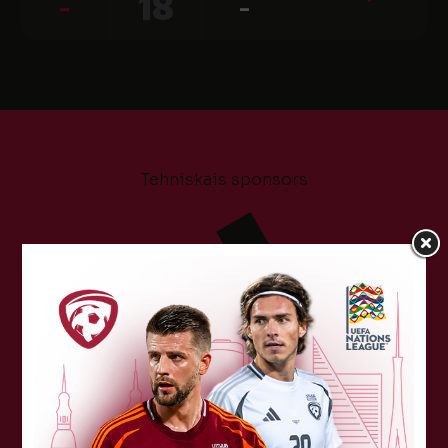
-
18
-
Tehniskais sponsors