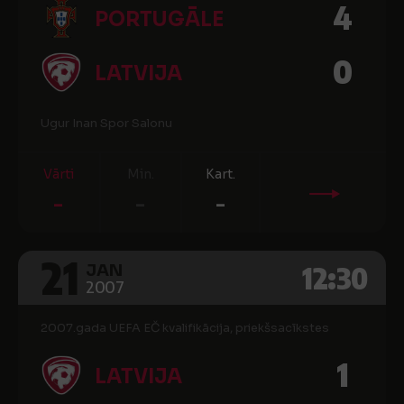
4
PORTUGĀLE
0
LATVIJA
Ugur Inan Spor Salonu
Vārti
Min.
Kart.
-
-
-
21
12:30
JAN
2007
2007.gada UEFA EČ kvalifikācija, priekšsacīkstes
1
LATVIJA