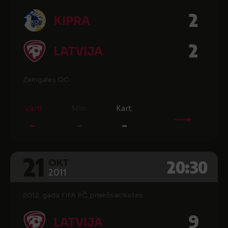
2
KIPRA
2
LATVIJA
Zemgales OC
Vārti
Min.
Kart.
-
-
-
21
20:30
OKT
2011
2012. gada FIFA PČ, priekšsacīkstes
9
LATVIJA