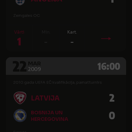
Zemgales OC
Vārti
Min.
Kart.
1
-
-
22
16:00
MAR
2009
2010.gada UEFA EČ kvalifikācija, pamatturnīrs
2
LATVIJA
0
BOSNIJA UN
HERCEGOVINA