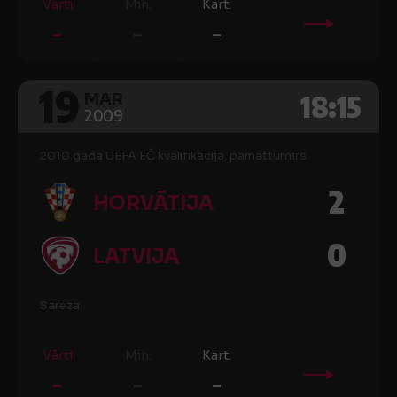
Vārti
Min.
Kart.
-
-
-
19
18:15
MAR
2009
2010.gada UEFA EČ kvalifikācija, pamatturnīrs
2
HORVĀTIJA
0
LATVIJA
Sareza
Vārti
Min.
Kart.
-
-
-