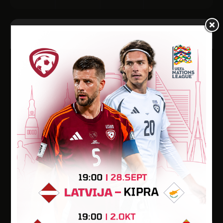
19
16:30
FEB
2009
2010.gada UEFA EČ kvalifikācija, priekšsacīkstes
5
LATVIJA
0
IGAUNIJA
Palace of Culture and Sports
Vārti
Min.
Kart.
-
-
-