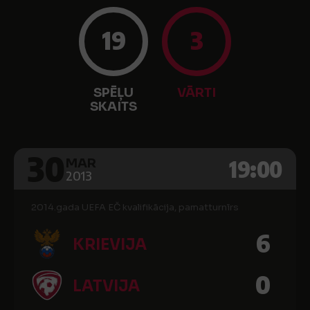
19
3
SPĒĻU
VĀRTI
SKAITS
30
19:00
MAR
2013
2014.gada UEFA EČ kvalifikācija, pamatturnīrs
6
KRIEVIJA
0
LATVIJA