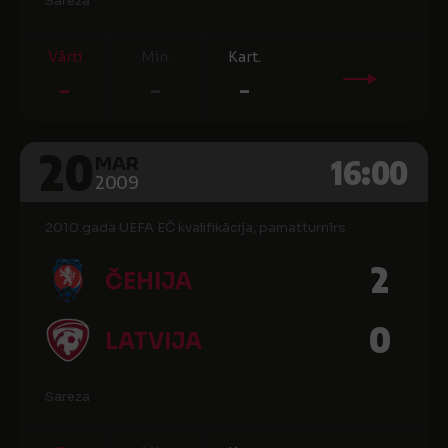
Sareza
Vārti
Min.
Kart.
-
-
-
20
16:00
MAR
2009
2010.gada UEFA EČ kvalifikācija, pamatturnīrs
2
ČEHIJA
0
LATVIJA
Sareza