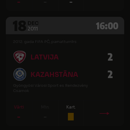
-
-
-
18
16:00
DEC
2011
2012. gada FIFA PČ, pamatturnīrs
2
LATVIJA
2
KAZAHSTĀNA
Gyöngyösi Városi Sport es Rendezvény
Csarnok
Vārti
Min.
Kart.
-
-