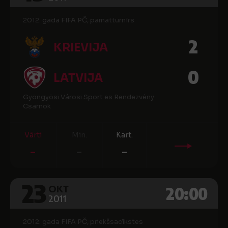
2012. gada FIFA PČ, pamatturnīrs
2
KRIEVIJA
0
LATVIJA
Gyöngyösi Városi Sport es Rendezvény
Csarnok
Vārti
Min.
Kart.
-
-
-
23
20:00
OKT
2011
2012. gada FIFA PČ, priekšsacīkstes