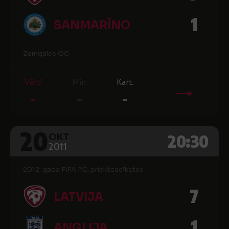
1
SANMARĪNO
Zemgales OC
Vārti
Min.
Kart.
-
-
-
20
20:30
OKT
2011
2012. gada FIFA PČ, priekšsacīkstes
7
LATVIJA
1
ANGLIJA