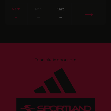
Vārti
Min.
Kart.
-
-
-
Tehniskais sponsors