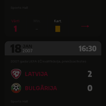
Sports Hall
Vārti
Min.
Kart.
1
-
18
16:30
JAN
2007
2007.gada UEFA EČ kvalifikācija, priekšsacīkstes
2
LATVIJA
0
BULGĀRIJA
Sports Hall