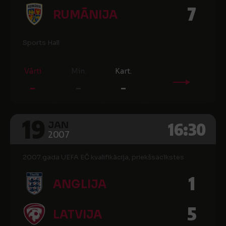
7
RUMĀNIJA
Sports Hall
Vārti
Min.
Kart.
-
-
-
19
16:30
JAN
2007
2007.gada UEFA EČ kvalifikācija, priekšsacīkstes
1
ANGLIJA
5
LATVIJA