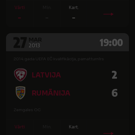
Vārti
Min.
Kart.
-
-
-
27
19:00
MAR
2013
2014.gada UEFA EČ kvalifikācija, pamatturnīrs
2
LATVIJA
6
RUMĀNIJA
Zemgales OC
Vārti
Min.
Kart.