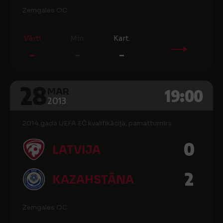
Zemgales OC
Vārti
Min.
Kart.
-
-
-
28
19:00
MAR
2013
2014.gada UEFA EČ kvalifikācija, pamatturnīrs
0
LATVIJA
2
KAZAHSTĀNA
Zemgales OC