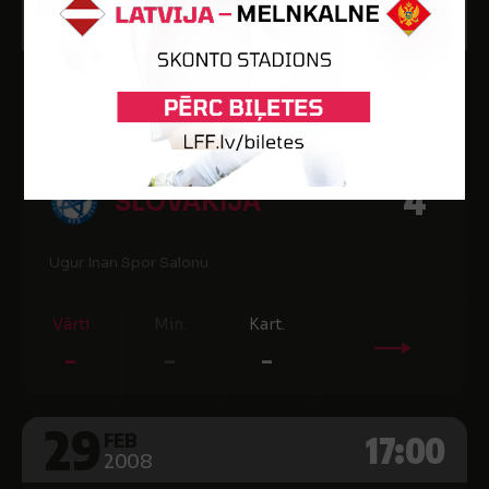
2
18:00
MAR
2008
2008. gada FIFA PČ, kvalifikācija
0
LATVIJA
4
SLOVĀKIJA
Ugur Inan Spor Salonu
Vārti
Min.
Kart.
-
-
-
29
17:00
FEB
2008