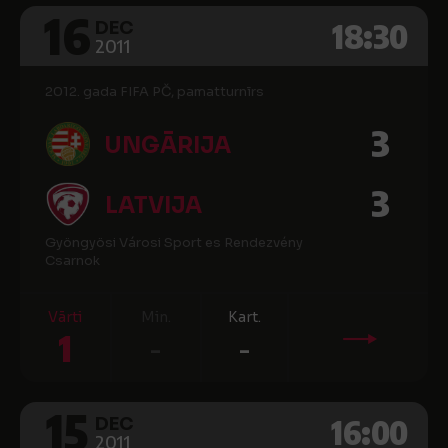
16
18:30
DEC
2011
2012. gada FIFA PČ, pamatturnīrs
3
UNGĀRIJA
3
LATVIJA
Gyöngyösi Városi Sport es Rendezvény
Csarnok
Vārti
Min.
Kart.
1
-
-
15
16:00
DEC
2011