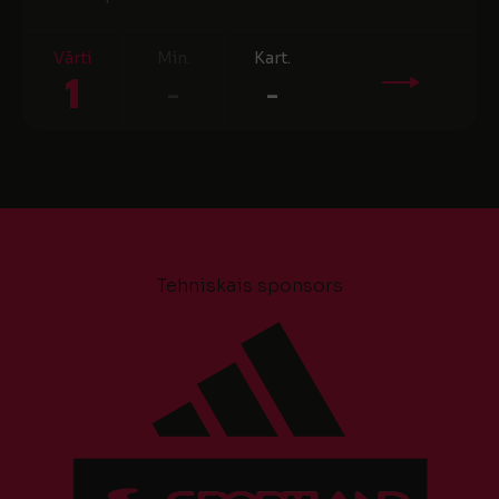
Vārti
Min.
Kart.
1
-
-
Tehniskais sponsors