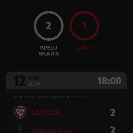
2
1
SPĒĻU
VĀRTI
SKAITS
12
18:00
APR
2019
Telpu futbola izlases pārbaudes spēle
2
LATVIJA
2
AZERBAIDŽĀNA