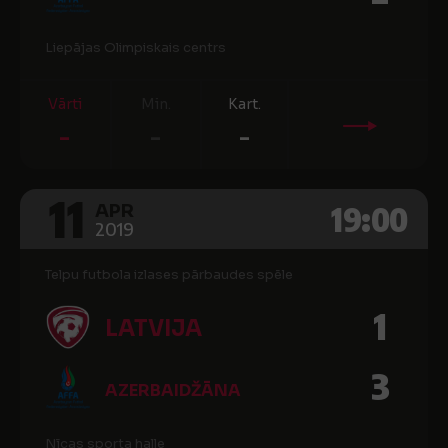
Liepājas Olimpiskais centrs
Vārti
Min.
Kart.
-
-
-
11
19:00
APR
2019
Telpu futbola izlases pārbaudes spēle
1
LATVIJA
3
AZERBAIDŽĀNA
Nīcas sporta halle