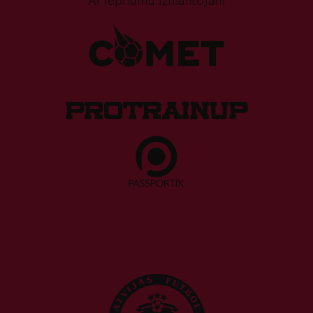
Ar lepnumu izmantojam