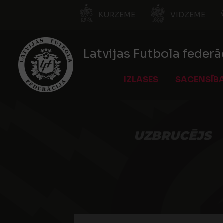
KURZEME
VIDZEME
Latvijas Futbola federā
IZLASES
SACENSĪB
UZBRUCĒJS