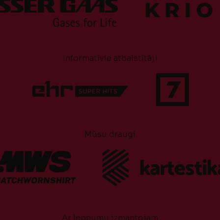
Informatīvie atbalstītāji
Mūsu draugi
Ar lepnumu izmantojam