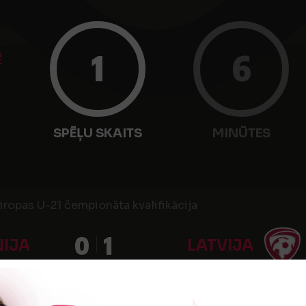
1
6
Ē
SPĒĻU SKAITS
MINŪTES
ropas U-21 čempionāta kvalifikācija
0
1
IJA
LATVIJA