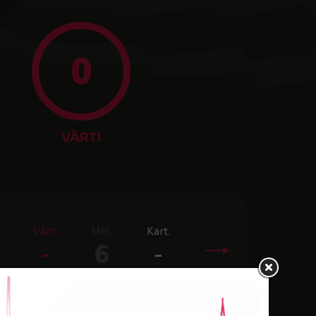
0
VĀRTI
Vārti
Min.
Kart.
-
6
-