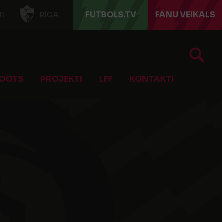
FUTBOLS.TV
FANU VEIKALS
I
RĪGA
OOTS
PROJEKTI
LFF
KONTAKTI