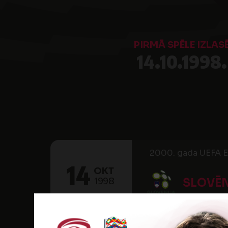
PIRMĀ SPĒLE IZLAS
14.10.1998.
2000. gada UEFA Ei
14
OKT
1998
SLOVĒN
18:00
NK Aluminij