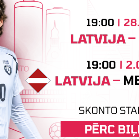
Tehniskais sponsors
Sponsori