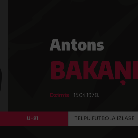
Antons
BAKAŅ
15.04.1978.
Dzimis
U-21
TELPU FUTBOLA IZLASE