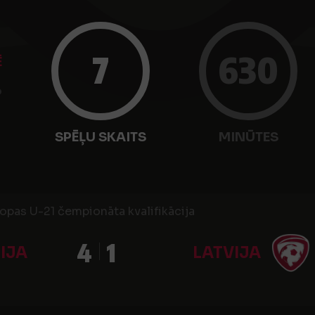
7
630
Ē
.
SPĒĻU SKAITS
MINŪTES
ropas U-21 čempionāta kvalifikācija
4
1
IJA
LATVIJA