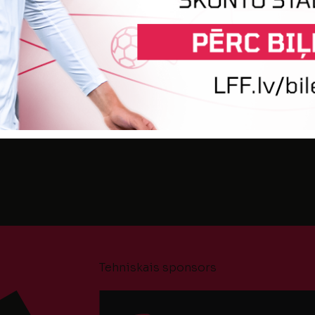
udes spēle
2
2
A
POLIJA
Tehniskais sponsors