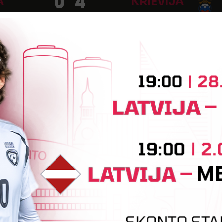
0
4
A
KRIEVIJA
, Liepāja
ropas U-21 čempionāta kvalifikācija
1
0
VA
LATVIJA
ropas U-21 čempionāta kvalifikācija
4
0
A
ANDORA