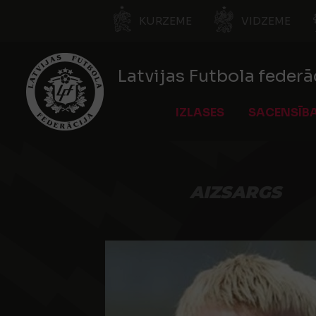
KURZEME
VIDZEME
Latvijas Futbola federā
IZLASES
SACENSĪB
AIZSARGS