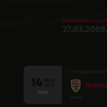
PIRMĀ SPĒLE IZLAS
27.03.2009
2011. gada UEFA Ei
14
NOV
2009
RUMĀN
14:00
Gloria