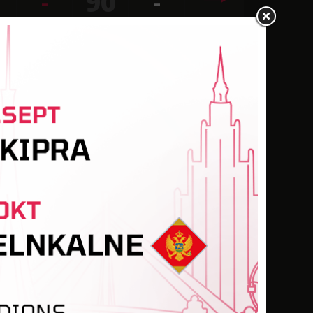
-
90
-
Vārti
Min.
Kart.
-
90
-
Vārti
Min.
Kart.
-
90
-