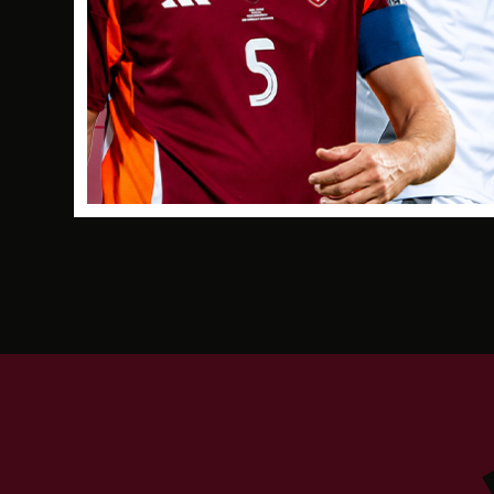
U-21 izlases pārba
27
MAR
2009
LATVIJ
15:00
OSC halle