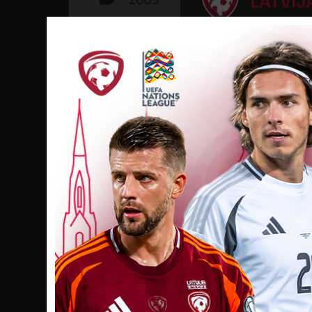
LATVIJ
19:30
Stadions “Daugava”
2011. gada UEFA Ei
12
AUG
2009
MOLDO
20:00
Stadionul Sheriff
2011. gada UEFA Ei
6
JŪN
2009
LATVIJ
19:00
Skonto stadions