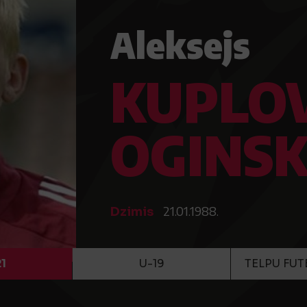
Aleksejs
KUPLO
OGINSK
21.01.1988.
Dzimis
1
U-19
TELPU FUT