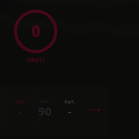
0
VĀRTI
Vārti
Min.
Kart.
-
90
-