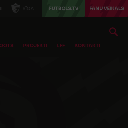
FUTBOLS.TV
FANU VEIKALS
I
RĪGA
OOTS
PROJEKTI
LFF
KONTAKTI