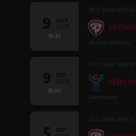
2011. gada UEFA Ei
9
OKT
2009
LATVIJ
19:30
Skonto stadions
2011. gada UEFA Ei
9
SEP
2009
FĒRU S
16:00
Gundadalur
2011. gada UEFA Ei
5
SEP
2009