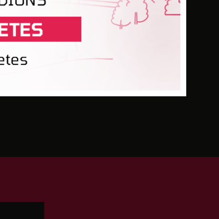
Vārti
Min.
Kart.
-
90
-