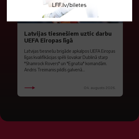
Latvijas tiesnešiem uztic darbu
UEFA Eiropas līgā
Latvijas tiesnešu brigāde apkalpos UEFA Eiropas
līgas kvalifikācijas spēli šovakar Dublinā starp
"Shamrock Rovers" un "Egnatia" komandām.
Andris Treimanis pildīs galvenā...
04. augusts 2026.