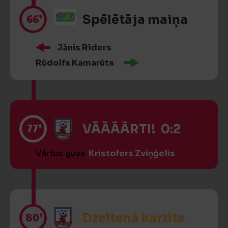
66’
Spēlētāja maiņa
Jānis Rīders
Rūdolfs Kamarūts
77’
VĀĀĀĀRTI! 0:2
Vārtus guva
Kristofers Zviņģelis
80’
Dzeltenā kartīte