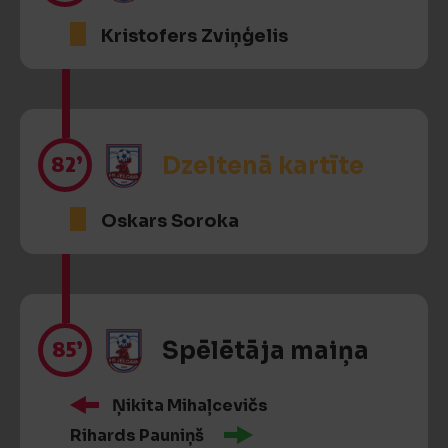
Kristofers Zviņģelis
82’
Dzeltenā kartīte
Oskars Soroka
85’
Spēlētāja maiņa
Ņikita Mihaļcevičs
Rihards Pauniņš