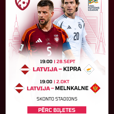
FK "Auda" pie eirokausu galda
turpina baudīt desertus
Otrdien Latvijas klubs FK "Auda" aizvadīja UEFA
Konferences līgas kvalifikācijas trešās kārtas
pirmo spēli, savu skatītāju priekšā "Skonto"
stadionā Rīgā ar 1:0 uzveica...
04. augusts 2026.