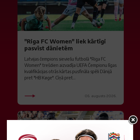
"Riga FC Women" liek kārtīgi
pasvīst dānietēm
Latvijas čempions sieviešu futbolā "Riga FC
Women" trešdien aizvadīja UEFA Čempionu līgas
kvalifikācijas otrās kārtas pusfināla spēli Dānijā
pret "HB Køge". Cīņā pret...
05. augusts 2026.