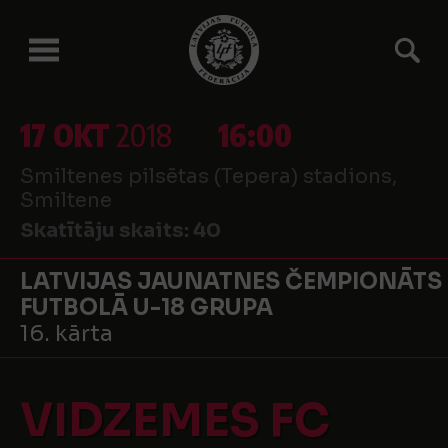
17 OKT
2018
16:00
Smiltenes pilsētas (Tepera) stadions,
Smiltene
Skatītāju skaits:
40
LATVIJAS JAUNATNES ČEMPIONĀTS
FUTBOLĀ U-18 GRUPA
16. kārta
VIDZEMES FC