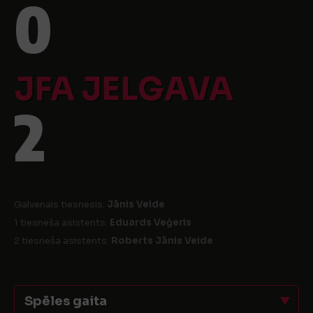
0
JFA JELGAVA
2
Galvenais tiesnesis:
Jānis Veide
1 tiesneša asistents:
Eduards Veģeris
2 tiesneša asistents:
Roberts Jānis Veide
Spēles gaita