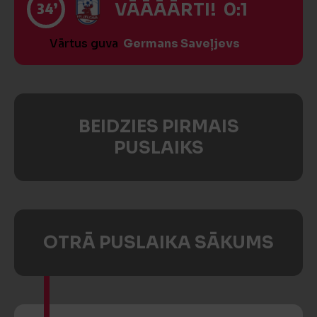
34’
VĀĀĀĀRTI! 0:1
Vārtus guva
Germans Saveļjevs
BEIDZIES PIRMAIS
PUSLAIKS
OTRĀ PUSLAIKA SĀKUMS