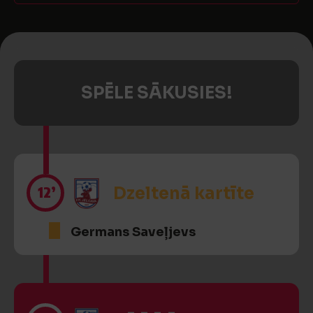
SPĒLE SĀKUSIES!
12’
Dzeltenā kartīte
Germans Saveļjevs