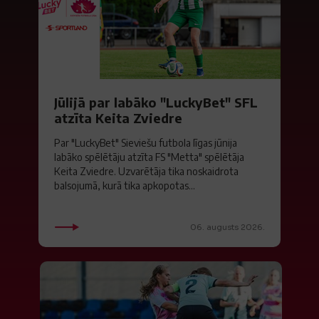
Jūlijā par labāko "LuckyBet" SFL
atzīta Keita Zviedre
Par "LuckyBet" Sieviešu futbola līgas jūnija
labāko spēlētāju atzīta FS "Metta" spēlētāja
Keita Zviedre. Uzvarētāja tika noskaidrota
balsojumā, kurā tika apkopotas...
06. augusts 2026.