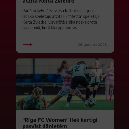
atzīta Keita Zviedre
Par "LuckyBet" Sieviešu futbola līgas jūnija
labāko spēlētāju atzīta FS "Metta" spēlētāja
Keita Zviedre. Uzvarētāja tika noskaidrota
balsojumā, kurā tika apkopotas...
06. augusts 2026.
"Riga FC Women" liek kārtīgi
pasvīst dānietēm