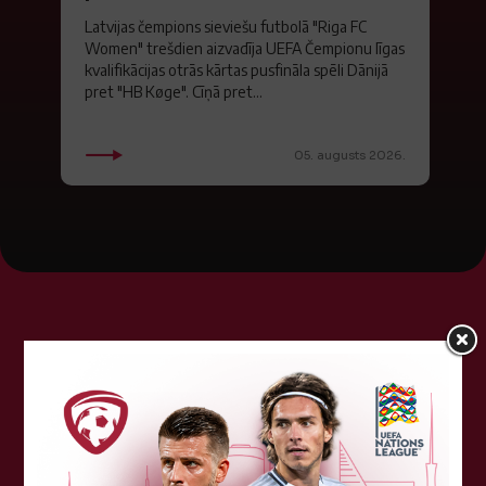
Latvijas čempions sieviešu futbolā "Riga FC
Women" trešdien aizvadīja UEFA Čempionu līgas
kvalifikācijas otrās kārtas pusfināla spēli Dānijā
pret "HB Køge". Cīņā pret...
05. augusts 2026.
Tehniskais sponsors