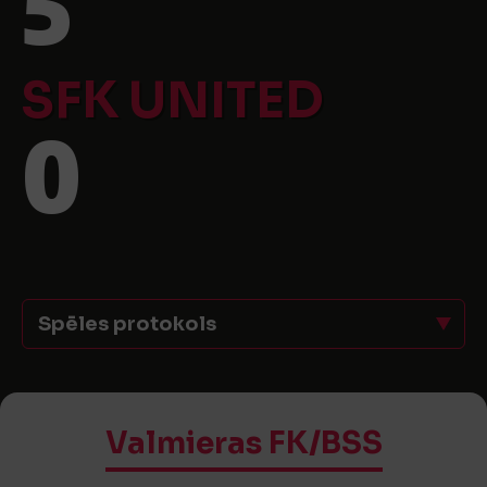
5
SFK UNITED
0
Spēles protokols
Valmieras FK/BSS