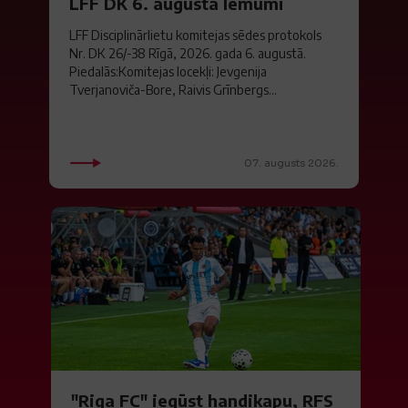
LFF DK 6. augusta lēmumi
LFF Disciplinārlietu komitejas sēdes protokols
Nr. DK 26/-38 Rīgā, 2026. gada 6. augustā.
Piedalās:Komitejas locekļi: Jevgenija
Tverjanoviča-Bore, Raivis Grīnbergs...
07. augusts 2026.
"Riga FC" iegūst handikapu, RFS