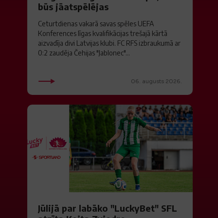
būs jāatspēlējas
Ceturtdienas vakarā savas spēles UEFA
Konferences līgas kvalifikācijas trešajā kārtā
aizvadīja divi Latvijas klubi. FC RFS izbraukumā ar
0:2 zaudēja Čehijas "Jablonec"...
06. augusts 2026.
Jūlijā par labāko "LuckyBet" SFL