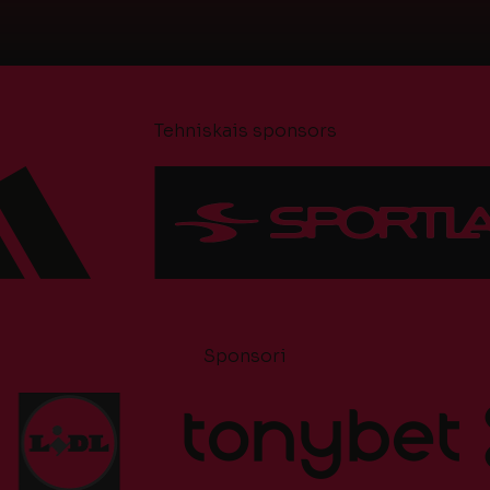
Tehniskais sponsors
Sponsori