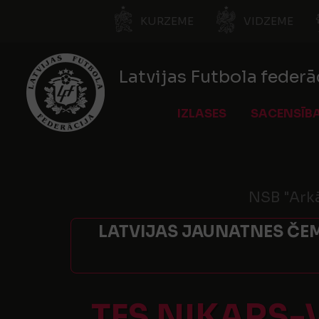
KURZEME
VIDZEME
Latvijas Futbola federā
IZLASES
SACENSĪB
NSB "Arkā
LATVIJAS JAUNATNES ČEM
TFS NIKARS-