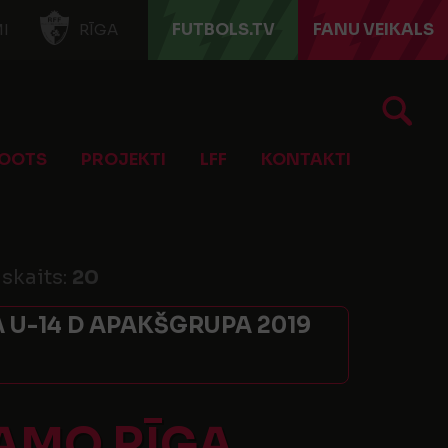
FUTBOLS.TV
FANU VEIKALS
I
RĪGA
OOTS
PROJEKTI
LFF
KONTAKTI
 skaits:
20
 U-14 D APAKŠGRUPA 2019
NAMO RĪGA