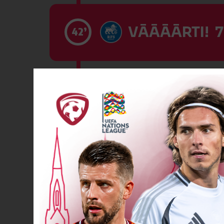
VĀĀĀĀRTI! 7
42’
VĀĀĀĀRTI! 8
52’
VĀĀĀĀRTI! 9
61’