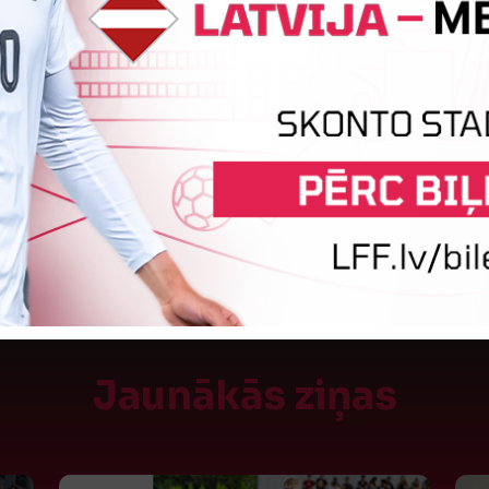
0:0
Vārtus guva
Toms Evertovskis
Jaunākās ziņas