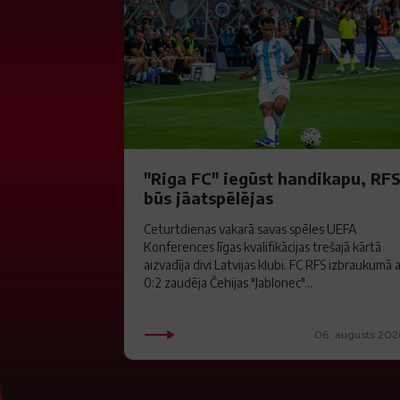
"Riga FC" iegūst handikapu, RF
būs jāatspēlējas
Ceturtdienas vakarā savas spēles UEFA
Konferences līgas kvalifikācijas trešajā kārtā
aizvadīja divi Latvijas klubi. FC RFS izbraukumā 
0:2 zaudēja Čehijas "Jablonec"...
06. augusts 202