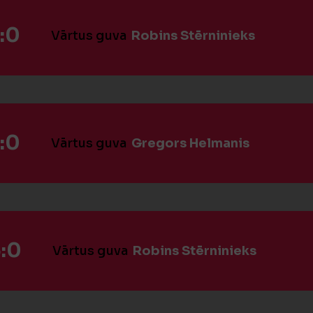
:0
Vārtus guva
Robins Stērninieks
:0
Vārtus guva
Gregors Helmanis
:0
Vārtus guva
Robins Stērninieks