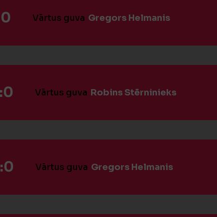
:0
Vārtus guva
Gregors Helmanis
:0
Vārtus guva
Robins Stērninieks
:0
Vārtus guva
Gregors Helmanis