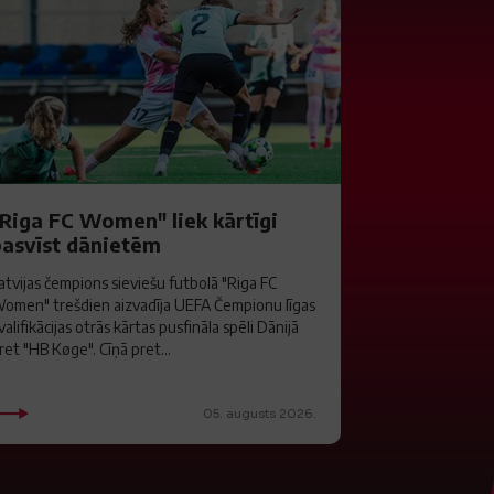
"Riga FC Women" liek kārtīgi
pasvīst dānietēm
atvijas čempions sieviešu futbolā "Riga FC
omen" trešdien aizvadīja UEFA Čempionu līgas
valifikācijas otrās kārtas pusfināla spēli Dānijā
ret "HB Køge". Cīņā pret...
05. augusts 2026.