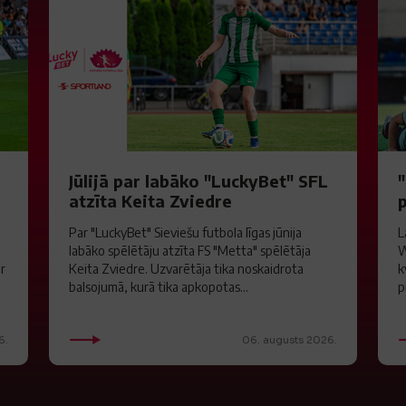
S
Jūlijā par labāko "LuckyBet" SFL
atzīta Keita Zviedre
Par "LuckyBet" Sieviešu futbola līgas jūnija
L
labāko spēlētāju atzīta FS "Metta" spēlētāja
W
ar
Keita Zviedre. Uzvarētāja tika noskaidrota
k
balsojumā, kurā tika apkopotas...
p
6.
06. augusts 2026.