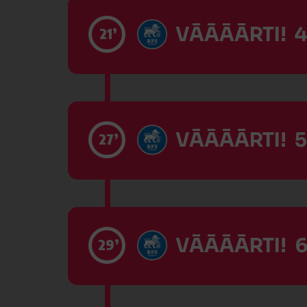
VĀĀĀĀRTI! 4
21’
VĀĀĀĀRTI! 5
27’
VĀĀĀĀRTI! 6
29’