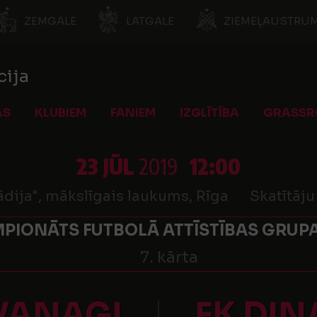
ZEMGALE
LATGALE
ZIEMEĻAUSTRUM
cija
AS
KLUBIEM
FANIEM
IZGLĪTĪBA
GRASSR
23 JŪL
2019
12:00
dija", mākslīgais laukums, Rīga
Skatītāju
PIONĀTS FUTBOLĀ ATTĪSTĪBAS GRUPA
7. kārta
VANAGI
FK DI