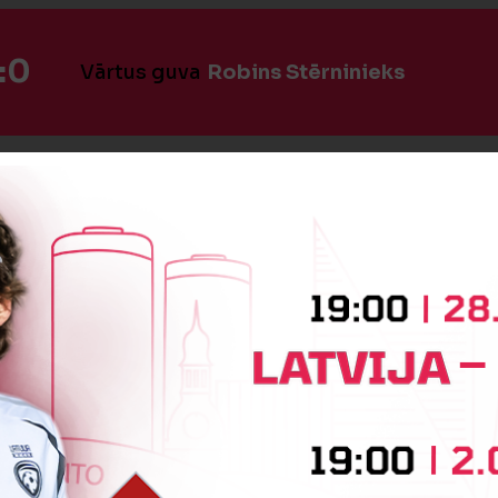
:0
Vārtus guva
Robins Stērninieks
:0
Vārtus guva
Gregors Helmanis
:0
Vārtus guva
Gregors Helmanis