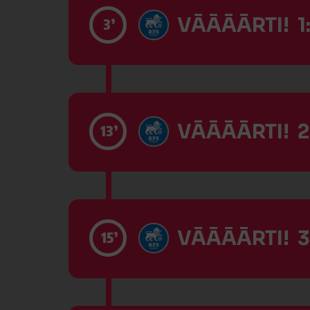
VĀĀĀĀRTI! 1
3’
VĀĀĀĀRTI! 2
13’
VĀĀĀĀRTI! 3
15’