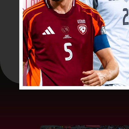
VĀĀĀĀRTI! 1
68’