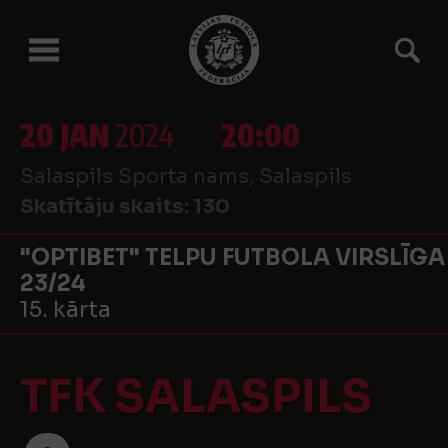
20 JAN
2024
20:00
Salaspils Sporta nams, Salaspils
Skatītāju skaits:
130
"OPTIBET" TELPU FUTBOLA VIRSLĪGA
23/24
15. kārta
TFK SALASPILS