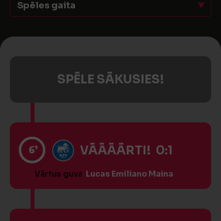
Spēles gaita
SPĒLE SĀKUSIES!
6’
VĀĀĀĀRTI! 0:1
Vārtus guva
Lucas Emiliano Maina