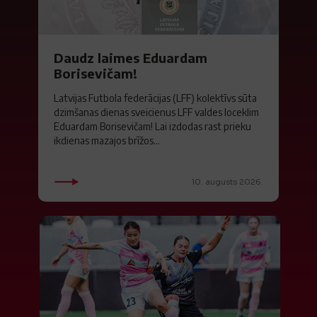
Daudz laimes Eduardam
Borisevičam!
Latvijas Futbola federācijas (LFF) kolektīvs sūta
dzimšanas dienas sveicienus LFF valdes loceklim
Eduardam Borisevičam! Lai izdodas rast prieku
ikdienas mazajos brīžos...
10. augusts 2026.