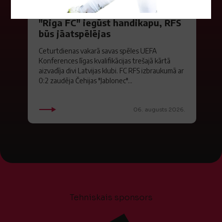
"Riga FC" iegūst handikapu, RFS
būs jāatspēlējas
Ceturtdienas vakarā savas spēles UEFA
Konferences līgas kvalifikācijas trešajā kārtā
aizvadīja divi Latvijas klubi. FC RFS izbraukumā ar
0:2 zaudēja Čehijas "Jablonec"...
06. augusts 2026.
Tehniskais sponsors