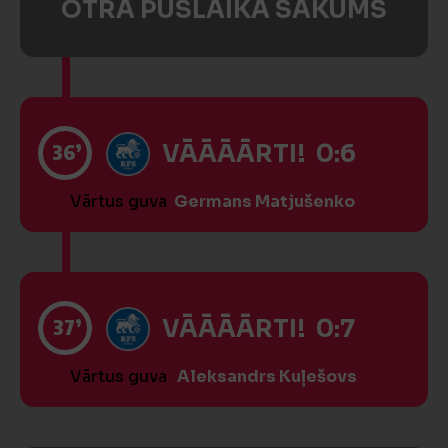
OTRĀ PUSLAIKA SĀKUMS
36’
VĀĀĀĀRTI! 0:6
Vārtus guva
Germans Matjušenko
37’
VĀĀĀĀRTI! 0:7
Vārtus guva
Aleksandrs Kuļešovs