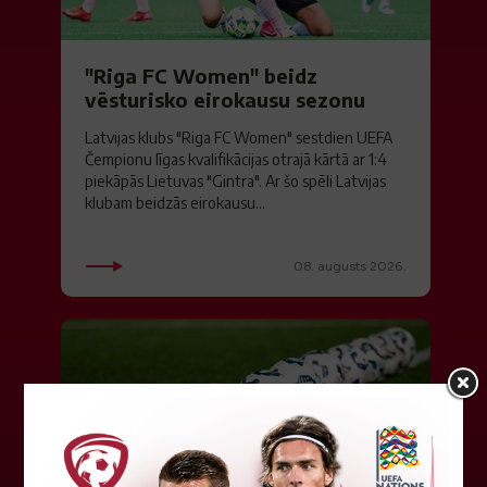
"Riga FC Women" beidz
vēsturisko eirokausu sezonu
Latvijas klubs "Riga FC Women" sestdien UEFA
Čempionu līgas kvalifikācijas otrajā kārtā ar 1:4
piekāpās Lietuvas "Gintra". Ar šo spēli Latvijas
klubam beidzās eirokausu...
08. augusts 2026.