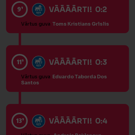
9’
VĀĀĀĀRTI! 0:2
Vārtus guva
Toms Kristians Grīslis
11’
VĀĀĀĀRTI! 0:3
Vārtus guva
Eduardo Taborda Dos
Santos
13’
VĀĀĀĀRTI! 0:4