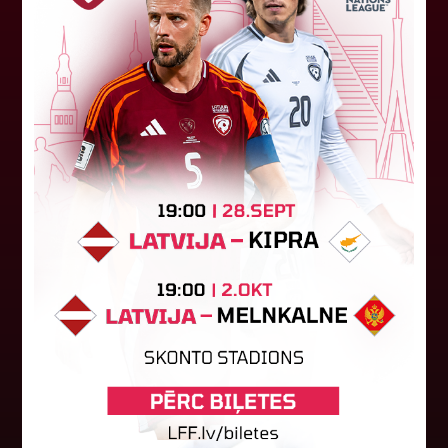
LFF DK 6. augusta lēmumi
LFF Disciplinārlietu komitejas sēdes protokols
Nr. DK 26/-38 Rīgā, 2026. gada 6. augustā.
Piedalās:Komitejas locekļi: Jevgenija
Tverjanoviča-Bore, Raivis Grīnbergs...
07. augusts 2026.