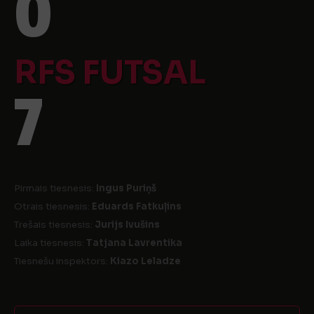
0
RFS FUTSAL
7
Pirmais tiesnesis:
Ingus Puriņš
Otrais tiesnesis:
Eduards Fatkuļins
Trešais tiesnesis:
Jurijs Ivušins
Laika tiesnesis:
Tatjana Lavrentika
Tiesnešu inspektors:
Kiazo Leladze