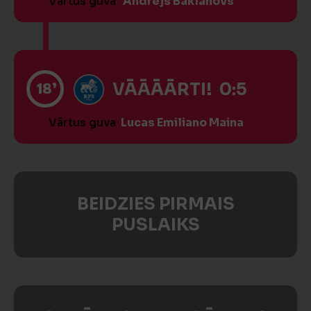
Vārtus guva
Andrejs Baklanovs
18’
VĀĀĀĀRTI! 0:5
Vārtus guva
Lucas Emiliano Maina
BEIDZIES PIRMAIS
PUSLAIKS