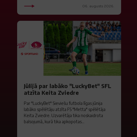
06. augusts 2026.
Jūlijā par labāko "LuckyBet" SFL
atzīta Keita Zviedre
Par "LuckyBet" Sieviešu futbola līgas jūnija
labāko spēlētāju atzīta FS "Metta" spēlētāja
Keita Zviedre. Uzvarētāja tika noskaidrota
balsojumā, kurā tika apkopotas...