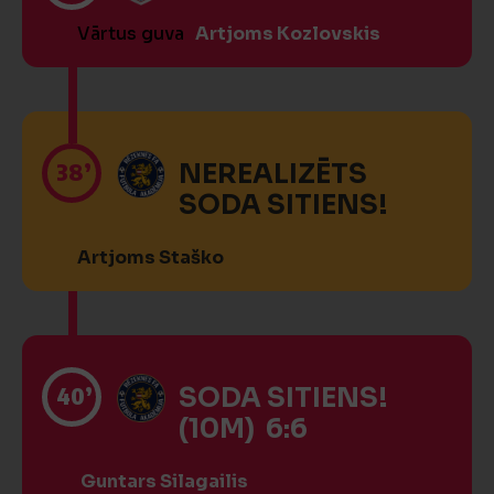
Vārtus guva
Artjoms Kozlovskis
38’
NEREALIZĒTS
SODA SITIENS!
Artjoms Staško
40’
SODA SITIENS!
(10M) 6:6
Guntars Silagailis