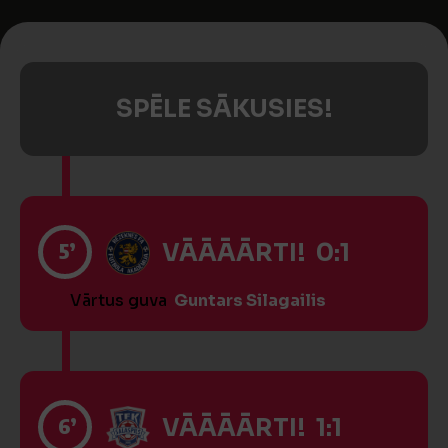
SPĒLE SĀKUSIES!
5’
VĀĀĀĀRTI! 0:1
Vārtus guva
Guntars Silagailis
6’
VĀĀĀĀRTI! 1:1