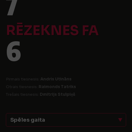
7
RĒZEKNES FA
6
Pirmais tiesnesis:
Andris Utināns
Otrais tiesnesis:
Raimonds Tatriks
Trešais tiesnesis:
Dmitrijs Stulpiņš
Spēles gaita