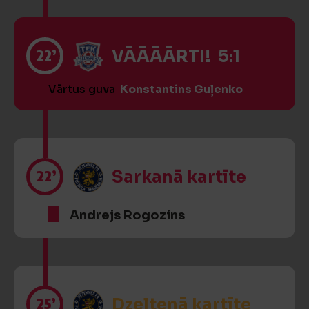
22’
VĀĀĀĀRTI! 5:1
Vārtus guva
Konstantins Guļenko
22’
Sarkanā kartīte
Andrejs Rogozins
25’
Dzeltenā kartīte