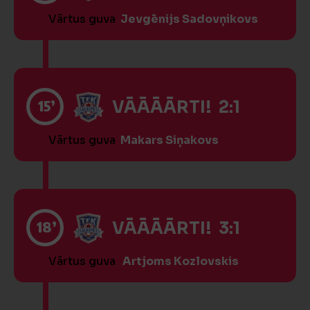
Vārtus guva
Jevgēnijs Sadovņikovs
15’
VĀĀĀĀRTI! 2:1
Vārtus guva
Makars Siņakovs
18’
VĀĀĀĀRTI! 3:1
Vārtus guva
Artjoms Kozlovskis