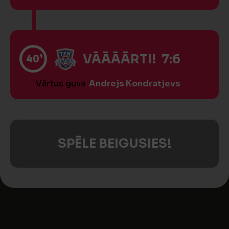
40’
VĀĀĀĀRTI! 7:6
Vārtus guva
Andrejs Kondratjevs
SPĒLE BEIGUSIES!