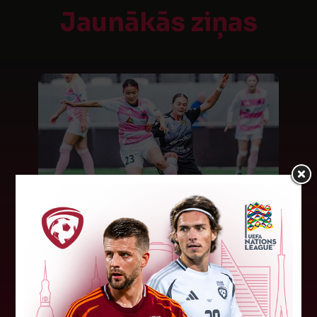
Jaunākās ziņas
"Riga FC Women" beidz
vēsturisko eirokausu sezonu
Latvijas klubs "Riga FC Women" sestdien UEFA
Čempionu līgas kvalifikācijas otrajā kārtā ar 1:4
piekāpās Lietuvas "Gintra". Ar šo spēli Latvijas
klubam beidzās eirokausu...