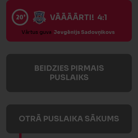
20’
VĀĀĀĀRTI! 4:1
Vārtus guva
Jevgēnijs Sadovņikovs
BEIDZIES PIRMAIS
PUSLAIKS
OTRĀ PUSLAIKA SĀKUMS