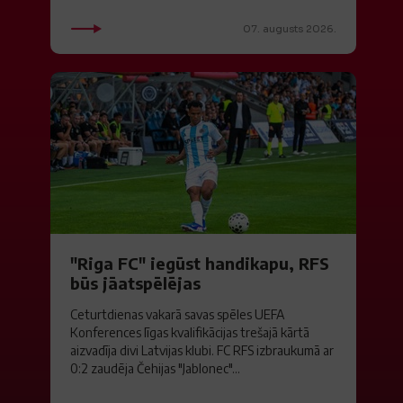
07. augusts 2026.
"Riga FC" iegūst handikapu, RFS
būs jāatspēlējas
Ceturtdienas vakarā savas spēles UEFA
Konferences līgas kvalifikācijas trešajā kārtā
aizvadīja divi Latvijas klubi. FC RFS izbraukumā ar
0:2 zaudēja Čehijas "Jablonec"...