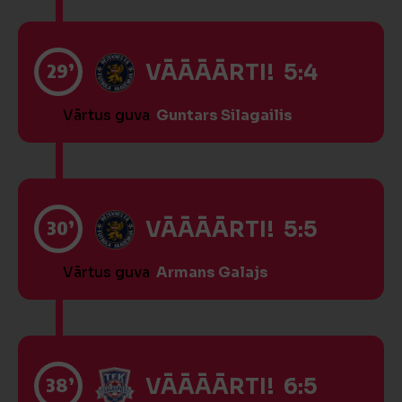
29’
VĀĀĀĀRTI! 5:4
Vārtus guva
Guntars Silagailis
30’
VĀĀĀĀRTI! 5:5
Vārtus guva
Armans Galajs
38’
VĀĀĀĀRTI! 6:5