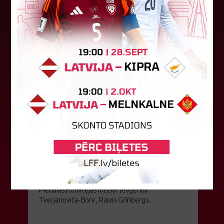
08. augusts 2026.
LFF DK 6. augusta lēmumi
LFF Disciplinārlietu komitejas sēdes protokols
Nr. DK 26/-38 Rīgā, 2026. gada 6. augustā.
Piedalās:Komitejas locekļi: Jevgenija
Tverjanoviča-Bore, Raivis Grīnbergs...