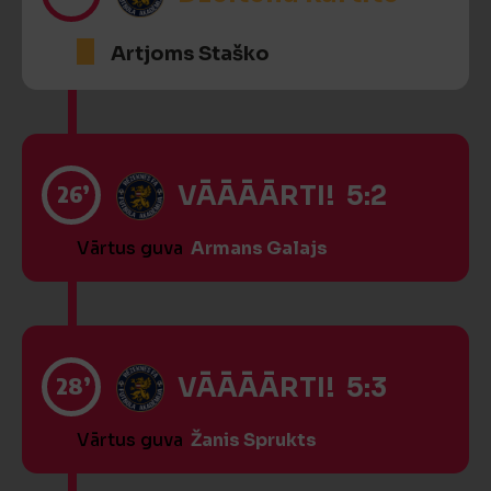
Artjoms Staško
26’
VĀĀĀĀRTI! 5:2
Vārtus guva
Armans Galajs
28’
VĀĀĀĀRTI! 5:3
Vārtus guva
Žanis Sprukts