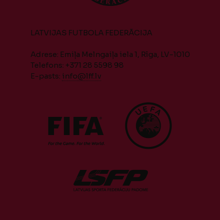
LATVIJAS FUTBOLA FEDERĀCIJA
Adrese: Emiļa Melngaiļa iela 1, Rīga, LV-1010
Telefons: +371 28 5598 98
E-pasts:
info@lff.lv