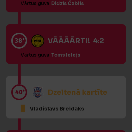
Vārtus guva
Didzis Čablis
38’
VĀĀĀĀRTI! 4:2
Vārtus guva
Toms Ielejs
40’
Dzeltenā kartīte
Vladislavs Breidaks