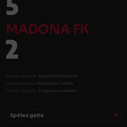
5
MADONA FK
2
Pirmais tiesnesis:
Edgars Martinsons
Otrais tiesnesis:
Raimonds Tatriks
Trešais tiesnesis:
Tatjana Lavrentika
Spēles gaita