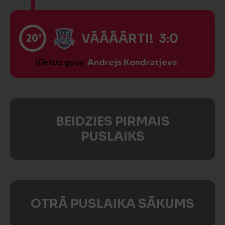
20’
VĀĀĀĀRTI! 3:0
Vārtus guva
Andrejs Kondratjevs
BEIDZIES PIRMAIS
PUSLAIKS
OTRĀ PUSLAIKA SĀKUMS