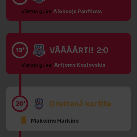
Vārtus guva
Aleksejs Panfilovs
19’
VĀĀĀĀRTI! 2:0
Vārtus guva
Artjoms Kozlovskis
20’
Dzeltenā kartīte
Maksims Harkins