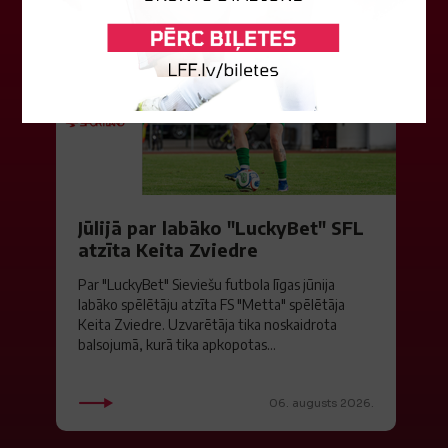
Jūlijā par labāko "LuckyBet" SFL
atzīta Keita Zviedre
Par "LuckyBet" Sieviešu futbola līgas jūnija
labāko spēlētāju atzīta FS "Metta" spēlētāja
Keita Zviedre. Uzvarētāja tika noskaidrota
balsojumā, kurā tika apkopotas...
06. augusts 2026.