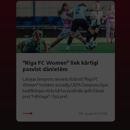
"Riga FC Women" liek kārtīgi
pasvīst dānietēm
Latvijas čempions sieviešu futbolā "Riga FC
Women" trešdien aizvadīja UEFA Čempionu līgas
kvalifikācijas otrās kārtas pusfināla spēli Dānijā
pret "HB Køge". Cīņā pret...
05. augusts 2026.