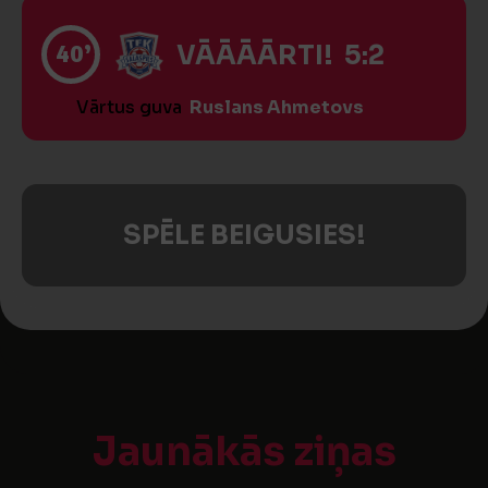
40’
VĀĀĀĀRTI! 5:2
Vārtus guva
Ruslans Ahmetovs
SPĒLE BEIGUSIES!
Jaunākās ziņas