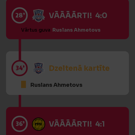
28’
VĀĀĀĀRTI! 4:0
Vārtus guva
Ruslans Ahmetovs
34’
Dzeltenā kartīte
Ruslans Ahmetovs
36’
VĀĀĀĀRTI! 4:1