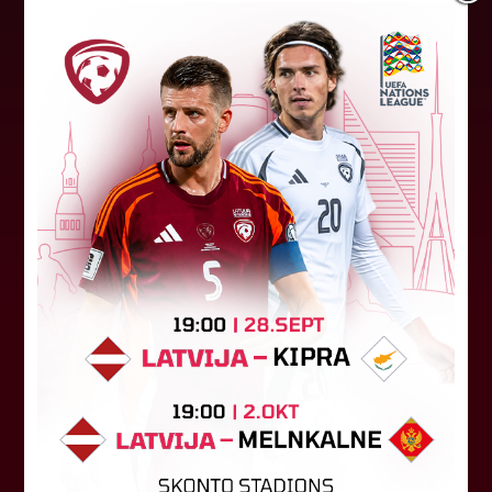
"Riga FC" iegūst handikapu, RFS
būs jāatspēlējas
Ceturtdienas vakarā savas spēles UEFA
Konferences līgas kvalifikācijas trešajā kārtā
aizvadīja divi Latvijas klubi. FC RFS izbraukumā ar
0:2 zaudēja Čehijas "Jablonec"...
06. augusts 2026.