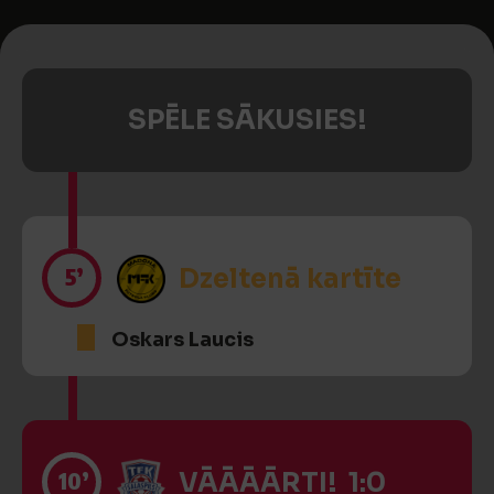
SPĒLE SĀKUSIES!
5’
Dzeltenā kartīte
Oskars Laucis
10’
VĀĀĀĀRTI! 1:0