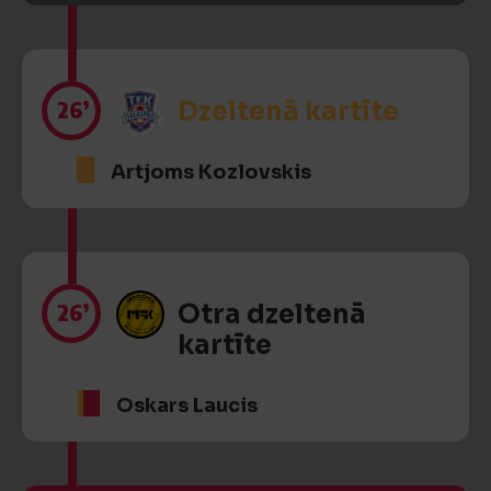
26’
Dzeltenā kartīte
Artjoms Kozlovskis
26’
Otra dzeltenā
kartīte
Oskars Laucis