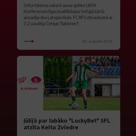
Ceturtdienas vakarā savas spēles UEFA
Konferences līgas kvalifikācijas trešajā kārtā
aizvadīja divi Latvijas klubi. FC RFS izbraukumā ar
0:2 zaudēja Čehijas "Jablonec"...
06. augusts 2026.
Jūlijā par labāko "LuckyBet" SFL
atzīta Keita Zviedre