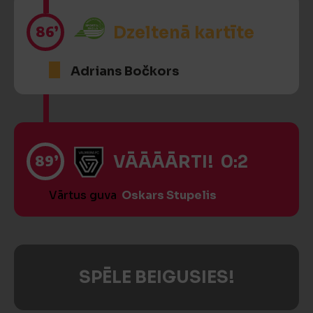
86’
Dzeltenā kartīte
Adrians Bočkors
89’
VĀĀĀĀRTI! 0:2
Vārtus guva
Oskars Stupelis
SPĒLE BEIGUSIES!