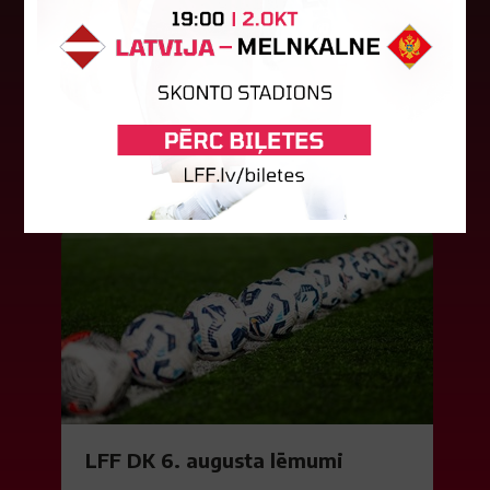
vēsturisko eirokausu sezonu
Latvijas klubs "Riga FC Women" sestdien UEFA
Čempionu līgas kvalifikācijas otrajā kārtā ar 1:4
piekāpās Lietuvas "Gintra". Ar šo spēli Latvijas
klubam beidzās eirokausu...
08. augusts 2026.
LFF DK 6. augusta lēmumi