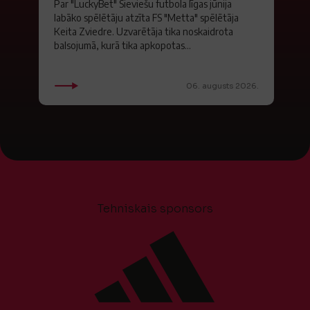
Par "LuckyBet" Sieviešu futbola līgas jūnija
labāko spēlētāju atzīta FS "Metta" spēlētāja
Keita Zviedre. Uzvarētāja tika noskaidrota
balsojumā, kurā tika apkopotas...
06. augusts 2026.
Tehniskais sponsors