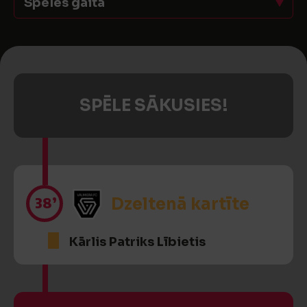
Spēles gaita
SPĒLE SĀKUSIES!
38’
Dzeltenā kartīte
Kārlis Patriks Lībietis