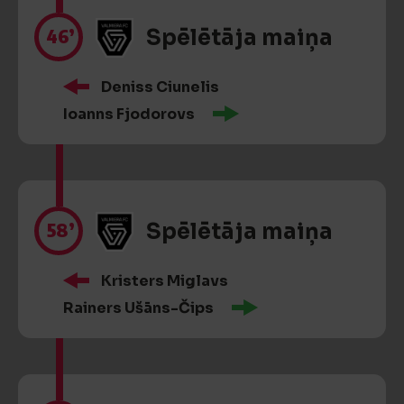
46’
Spēlētāja maiņa
Deniss Ciunelis
Ioanns Fjodorovs
58’
Spēlētāja maiņa
Kristers Miglavs
Rainers Ušāns-Čips