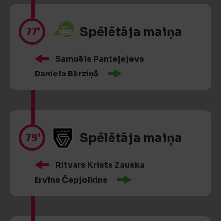
77’
Spēlētāja maiņa
Samuēls Panteļejevs
Daniels Bērziņš
79’
Spēlētāja maiņa
Ritvars Krists Zauska
Ervīns Čepjolkins