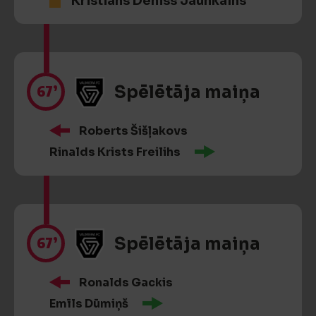
Kristiāns Deniss Jaunkalns
67’
Spēlētāja maiņa
Roberts Šišļakovs
Rinalds Krists Freilihs
67’
Spēlētāja maiņa
Ronalds Gackis
Emīls Dūmiņš