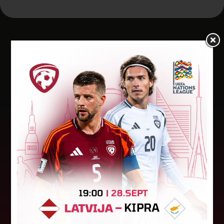
Jaunākās ziņas
"Riga FC Women" beidz