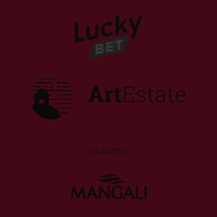
Atbalstītāji