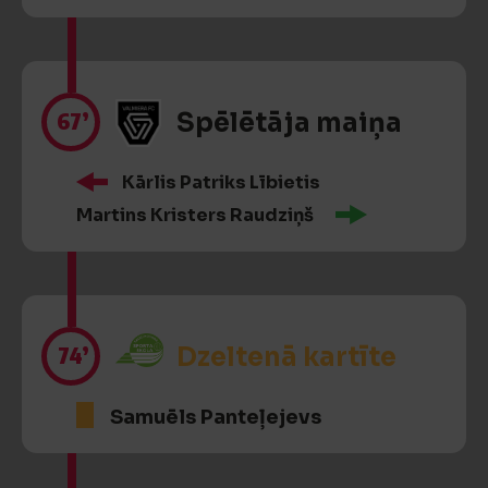
67’
Spēlētāja maiņa
Kārlis Patriks Lībietis
Martins Kristers Raudziņš
74’
Dzeltenā kartīte
Samuēls Panteļejevs