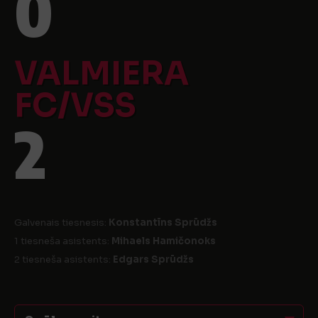
0
VALMIERA
FC/VSS
2
Galvenais tiesnesis:
Konstantīns Sprūdžs
1 tiesneša asistents:
Mihaels Hamičonoks
2 tiesneša asistents:
Edgars Sprūdžs