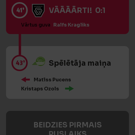
41’
VĀĀĀĀRTI! 0:1
Vārtus guva
Ralfs Kragliks
43’
Spēlētāja maiņa
Matīss Pucens
Kristaps Ozols
BEIDZIES PIRMAIS
PUSLAIKS