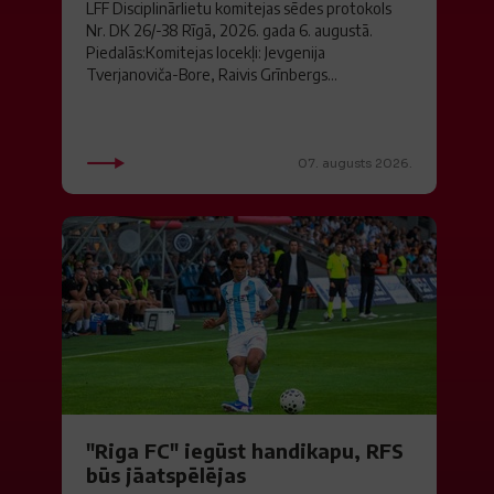
LFF Disciplinārlietu komitejas sēdes protokols
Nr. DK 26/-38 Rīgā, 2026. gada 6. augustā.
Piedalās:Komitejas locekļi: Jevgenija
Tverjanoviča-Bore, Raivis Grīnbergs...
07. augusts 2026.
"Riga FC" iegūst handikapu, RFS
būs jāatspēlējas