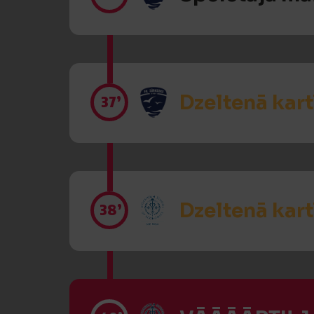
Dzeltenā kart
37’
Dzeltenā kart
38’