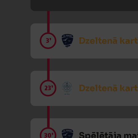
Dzeltenā kart
3’
Dzeltenā kart
23’
Spēlētāja ma
30’