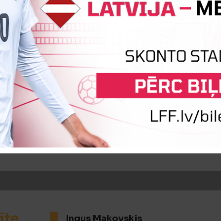
īte
Artis Ķempelis
iņa
Kārlis Šadris
Rihards Būmani
īte
Ingus Makovskis