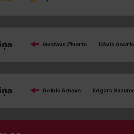
iņa
Gustavs Zīverts
Dāvis Andris
iņa
Reinis Arnavs
Edgars Razum