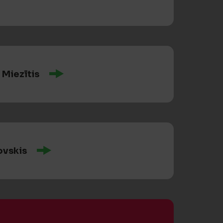
 Miezītis
ovskis