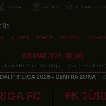
ZEMGALE
LATGALE
ZIEMEĻAUSTRUM
cija
AS
KLUBIEM
FANIEM
IZGLĪTĪBA
GRASSR
09 MAI
2026
18:00
bola centrs Rūpnīca, Riga
Skatītāju skaits
 DALI" 3. LĪGA 2026 - CENTRA ZONA
2
RIGA FC
FK JŪR