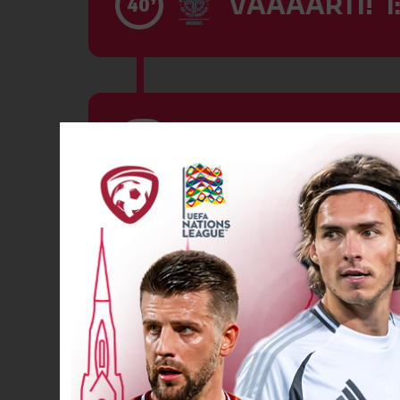
VĀĀĀĀRTI! 1
40’
VĀĀĀĀRTI! 1:
45
+1’