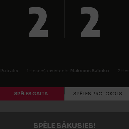
2
2
 Putrālis
1 tiesneša asistents:
Maksims Saleiko
2 tie
SPĒLES GAITA
SPĒLES PROTOKOLS
SPĒLE SĀKUSIES!