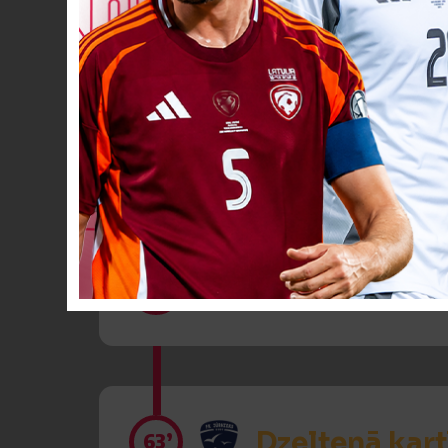
Dzeltenā kart
49’
Spēlētāja ma
58’
Dzeltenā kart
63’