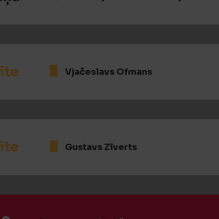
īte
Vjačeslavs Ofmans
īte
Gustavs Zīverts