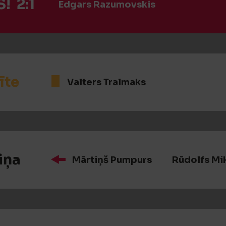
! 2:1
Edgars Razumovskis
īte
Valters Tralmaks
iņa
Mārtiņš Pumpurs
Rūdolfs Mi