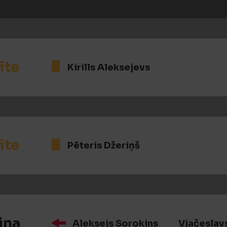
īte
Kirills Aleksejevs
īte
Pēteris Džeriņš
iņa
Aleksejs Sorokins
Vjačeslav