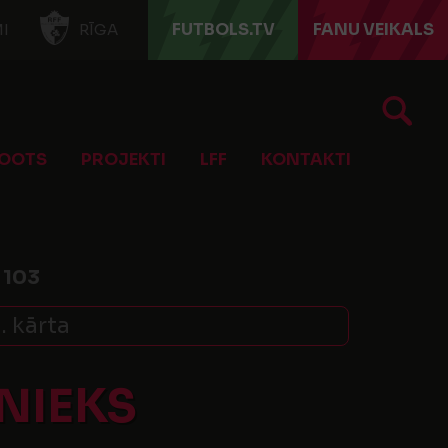
FUTBOLS.TV
FANU VEIKALS
I
RĪGA
OOTS
PROJEKTI
LFF
KONTAKTI
:
103
. kārta
NIEKS