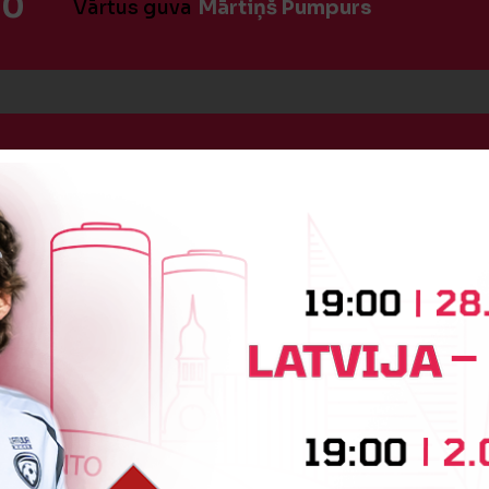
:0
Vārtus guva
Mārtiņš Pumpurs
1
Vārtus guva
Fjodors Novokurskis
BEIDZIES PIRMAIS PUSLAIKS
OTRĀ PUSLAIKA SĀKUMS