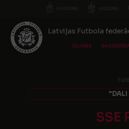
KURZEME
VIDZEME
Latvijas Futbola federā
IZLASES
SACENSĪB
Fut
"DALI
SSE 