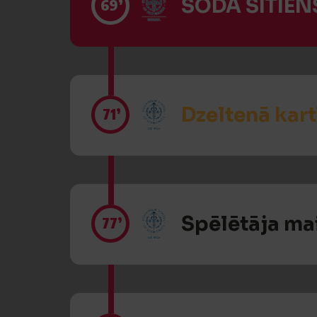
SODA SITIENS
69’
Dzeltenā kart
71’
Spēlētāja ma
77’