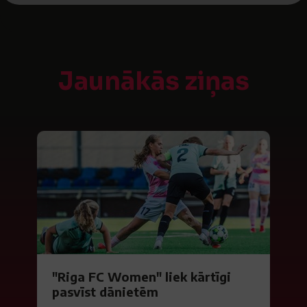
Jaunākās ziņas
"Riga FC Women" liek kārtīgi
pasvīst dānietēm