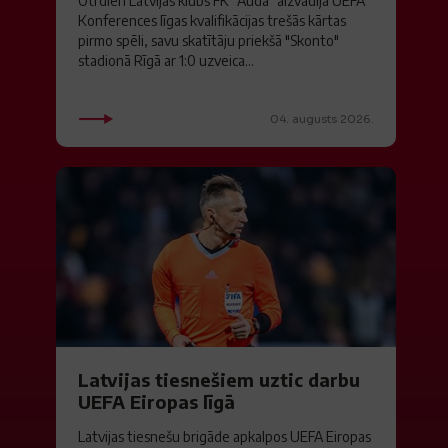
Otrdien Latvijas klubs FK "Auda" aizvadīja UEFA
Konferences līgas kvalifikācijas trešās kārtas
pirmo spēli, savu skatītāju priekšā "Skonto"
stadionā Rīgā ar 1:0 uzveica...
04. augusts 2026.
Latvijas tiesnešiem uztic darbu
UEFA Eiropas līgā
Latvijas tiesnešu brigāde apkalpos UEFA Eiropas