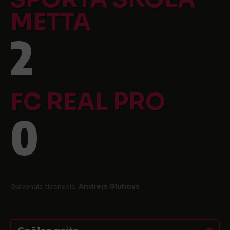
METTA
2
FC REAL PRO
0
Galvenais tiesnesis:
Andrejs Gluhovs