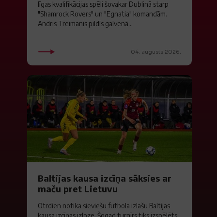
līgas kvalifikācijas spēli šovakar Dublinā starp
"Shamrock Rovers" un "Egnatia" komandām.
Andris Treimanis pildīs galvenā...
04. augusts 2026.
Baltijas kausa izcīņa sāksies ar
maču pret Lietuvu
Otrdien notika sieviešu futbola izlašu Baltijas
kausa izcīņas izloze. Šogad turnīrs tiks izspēlēts