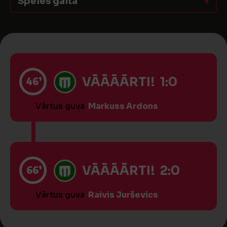
Spēles gaita
46’
VĀĀĀĀRTI! 1:0
Vārtus guva
Markuss Ardons
66’
VĀĀĀĀRTI! 2:0
Vārtus guva
Raivis Jurševics