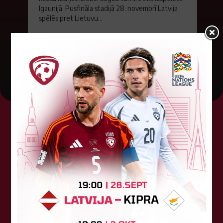
Igaunijā. Pusfināla stadijā 28. novembrī Latvija
spēlēs pret Lietuvu...
04. augusts 2026.
Tehniskais sponsors