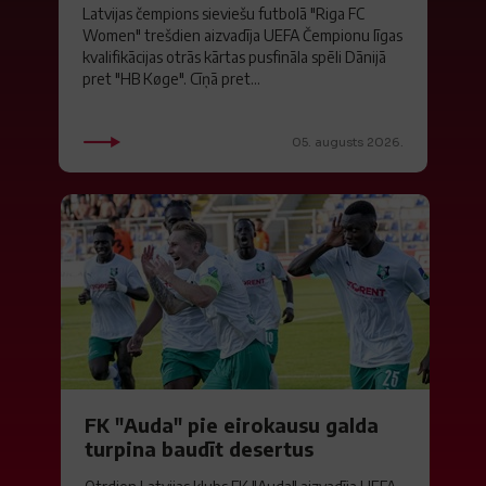
Latvijas čempions sieviešu futbolā "Riga FC
Women" trešdien aizvadīja UEFA Čempionu līgas
kvalifikācijas otrās kārtas pusfināla spēli Dānijā
pret "HB Køge". Cīņā pret...
05. augusts 2026.
FK "Auda" pie eirokausu galda
turpina baudīt desertus