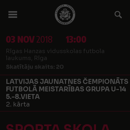
03 NOV
2018
13:00
Rīgas Hanzas vidusskolas futbola
laukums, Rīga
Skatītāju skaits:
20
LATVIJAS JAUNATNES ČEMPIONĀTS
FUTBOLĀ MEISTARĪBAS GRUPA U-14
5.-8.VIETA
2. kārta
SPORTA SKOLA