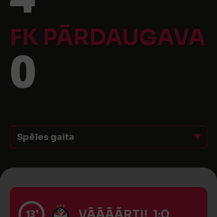
FK PĀRDAUGAVA
0
Spēles gaita
13’
VĀĀĀĀRTI! 1:0