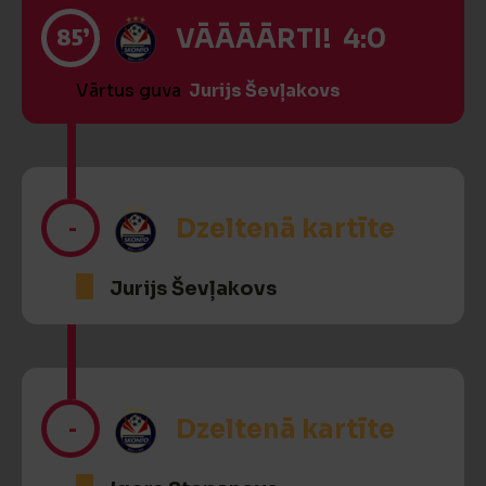
85’
VĀĀĀĀRTI! 4:0
Vārtus guva
Jurijs Ševļakovs
-
Dzeltenā kartīte
Jurijs Ševļakovs
-
Dzeltenā kartīte