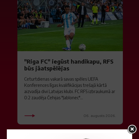
"Riga FC" iegūst handikapu, RFS
būs jāatspēlējas
Ceturtdienas vakarā savas spēles UEFA
Konferences līgas kvalifikācijas trešajā kārtā
aizvadīja divi Latvijas klubi. FC RFS izbraukumā ar
0:2 zaudēja Čehijas "Jablonec"...
06. augusts 2026.