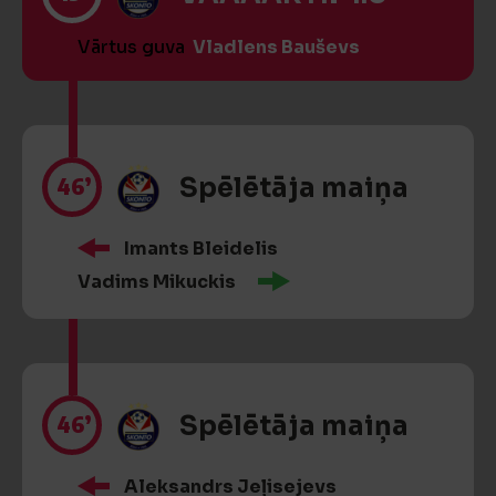
Vārtus guva
Vladlens Bauševs
46’
Spēlētāja maiņa
Imants Bleidelis
Vadims Mikuckis
46’
Spēlētāja maiņa
Aleksandrs Jeļisejevs