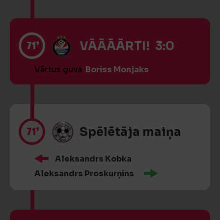
71’
VĀĀĀĀRTI! 3:0
Vārtus guva
Boriss Monjaks
71’
Spēlētāja maiņa
Aleksandrs Kobka
Aleksandrs Proskurņins