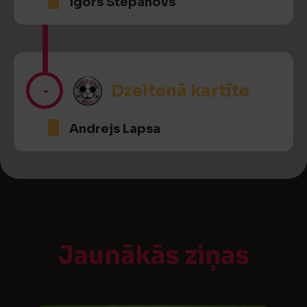
Igors Stepanovs
-
Dzeltenā kartīte
Andrejs Lapsa
Jaunākās ziņas