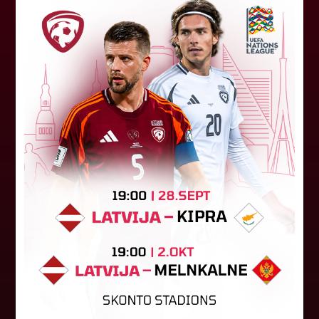
Jūlijā par labāko "LuckyBet" SFL
atzīta Keita Zviedre
Par "LuckyBet" Sieviešu futbola līgas jūnija
labāko spēlētāju atzīta FS "Metta" spēlētāja
Keita Zviedre. Uzvarētāja tika noskaidrota
balsojumā, kurā tika apkopotas...
06. augusts 2026.