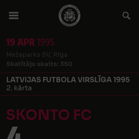
19 APR
1995
Mežaparks SV, Rīga
Skatītāju skaits:
350
LATVIJAS FUTBOLA VIRSLĪGA 1995
2. kārta
SKONTO FC
4