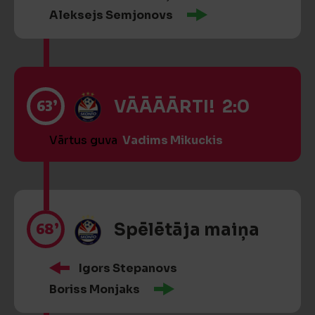
Aleksejs Semjonovs
63’
VĀĀĀĀRTI! 2:0
Vārtus guva
Vadims Mikuckis
68’
Spēlētāja maiņa
Igors Stepanovs
Boriss Monjaks