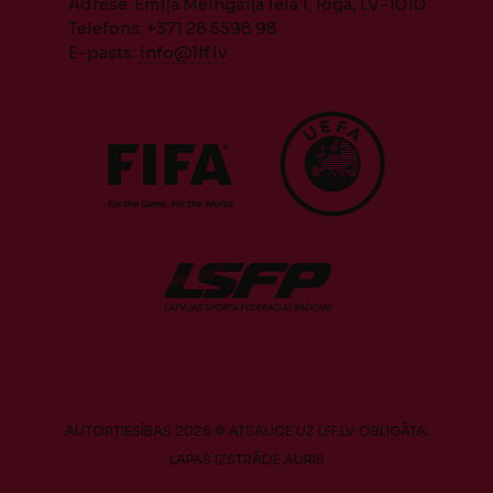
Adrese: Emiļa Melngaiļa iela 1, Rīga, LV-1010
Telefons: +371 28 5598 98
E-pasts:
info@lff.lv
AUTORTIESĪBAS 2026 © ATSAUCE UZ LFF.LV OBLIGĀTA.
LAPAS IZSTRĀDE
AURIS