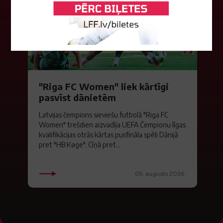
"Riga FC Women" liek kārtīgi
pasvīst dānietēm
Latvijas čempions sieviešu futbolā "Riga FC
Women" trešdien aizvadīja UEFA Čempionu līgas
kvalifikācijas otrās kārtas pusfināla spēli Dānijā
pret "HB Køge". Cīņā pret...
05. augusts 2026.