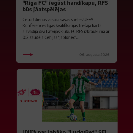
"Riga FC" iegūst handikapu, RFS
būs jāatspēlējas
Ceturtdienas vakarā savas spēles UEFA
Konferences līgas kvalifikācijas trešajā kārtā
aizvadīja divi Latvijas klubi. FC RFS izbraukumā ar
0:2 zaudēja Čehijas "Jablonec"...
06. augusts 2026.
Jūlijā par labāko "LuckyBet" SFL