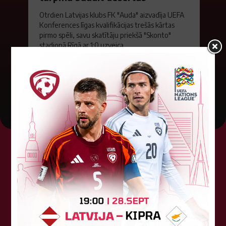
Otrdien Latvijas klubs FK "Auda" aizvadīja UEFA
Konferences līgas kvalifikācijas trešās kārtas
pirmo spēli, savu skatītāju priekšā "Skonto"
stadionā Rīgā ar 1:0 uzveica...
04. augusts 2026.
Tehniskais sponsors