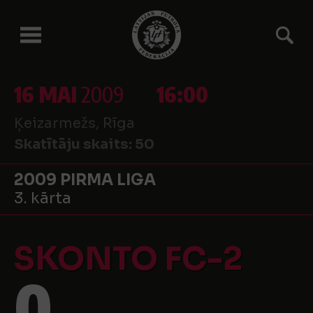
16 MAI
2009
16:00
Ķeizarmežs, Rīga
Skatītāju skaits:
50
2009 PIRMA LIGA
3. kārta
SKONTO FC-2
0