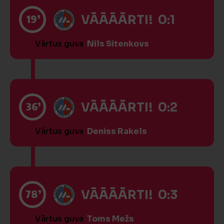
19’
VĀĀĀĀRTI! 0:1
Vārtus guva
Nils Sitenkovs
36’
VĀĀĀĀRTI! 0:2
Vārtus guva
Deniss Rakels
78’
VĀĀĀĀRTI! 0:3
Vārtus guva
Toms Mežs