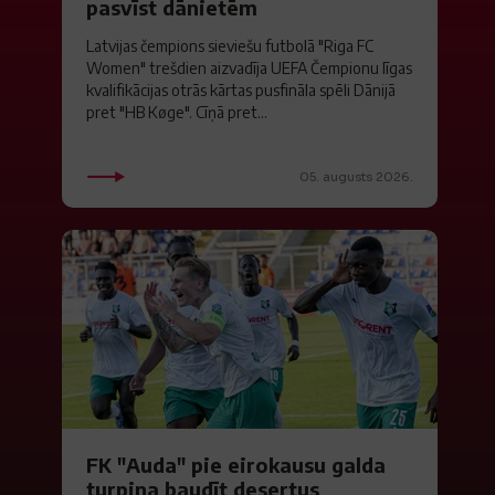
pasvīst dānietēm
Latvijas čempions sieviešu futbolā "Riga FC
Women" trešdien aizvadīja UEFA Čempionu līgas
kvalifikācijas otrās kārtas pusfināla spēli Dānijā
pret "HB Køge". Cīņā pret...
05. augusts 2026.
FK "Auda" pie eirokausu galda
turpina baudīt desertus