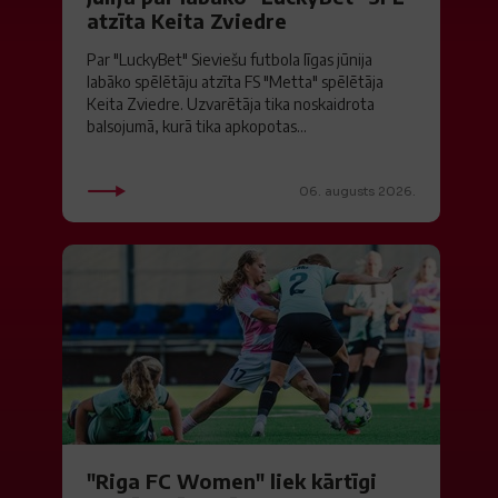
atzīta Keita Zviedre
Par "LuckyBet" Sieviešu futbola līgas jūnija
labāko spēlētāju atzīta FS "Metta" spēlētāja
Keita Zviedre. Uzvarētāja tika noskaidrota
balsojumā, kurā tika apkopotas...
06. augusts 2026.
"Riga FC Women" liek kārtīgi