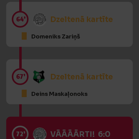
64’
Dzeltenā kartīte
Domeniks Zariņš
67’
Dzeltenā kartīte
Deins Maskaļonoks
72’
VĀĀĀĀRTI! 6:0