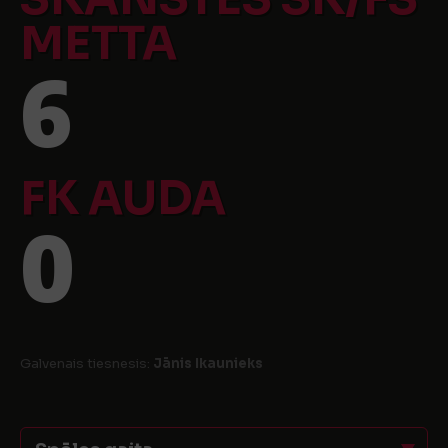
METTA
6
FK AUDA
0
Galvenais tiesnesis:
Jānis Ikaunieks