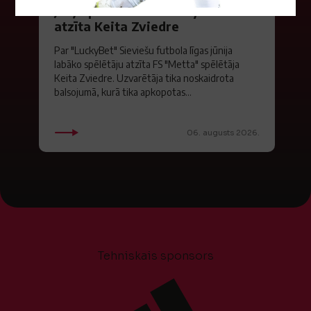
Jūlijā par labāko "LuckyBet" SFL
atzīta Keita Zviedre
Par "LuckyBet" Sieviešu futbola līgas jūnija
labāko spēlētāju atzīta FS "Metta" spēlētāja
Keita Zviedre. Uzvarētāja tika noskaidrota
balsojumā, kurā tika apkopotas...
06. augusts 2026.
Tehniskais sponsors