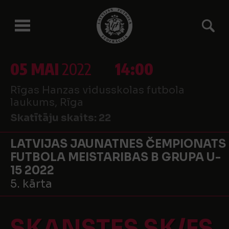
05 MAI
2022
14:00
Rīgas Hanzas vidusskolas futbola
laukums, Rīga
Skatītāju skaits:
22
LATVIJAS JAUNATNES ČEMPIONATS
FUTBOLA MEISTARIBAS B GRUPA U-
15 2022
5. kārta
SKANSTES SK/FS