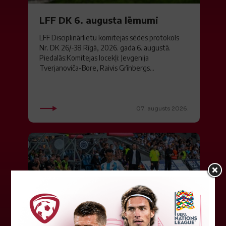
LFF DK 6. augusta lēmumi
LFF Disciplinārlietu komitejas sēdes protokols
Nr. DK 26/-38 Rīgā, 2026. gada 6. augustā.
Piedalās:Komitejas locekļi: Jevgenija
Tverjanoviča-Bore, Raivis Grīnbergs...
07. augusts 2026.