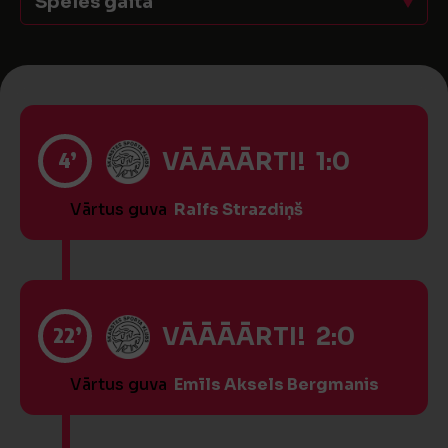
Spēles gaita
4’
VĀĀĀĀRTI! 1:0
Vārtus guva
Ralfs Strazdiņš
22’
VĀĀĀĀRTI! 2:0
Vārtus guva
Emīls Aksels Bergmanis