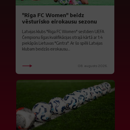
"Riga FC Women" beidz
vēsturisko eirokausu sezonu
Latvijas klubs "Riga FC Women" sestdien UEFA
Čempionu līgas kvalifikācijas otrajā kārtā ar 1:4
piekāpās Lietuvas "Gintra". Ar šo spēli Latvijas
klubam beidzās eirokausu...
08. augusts 2026.