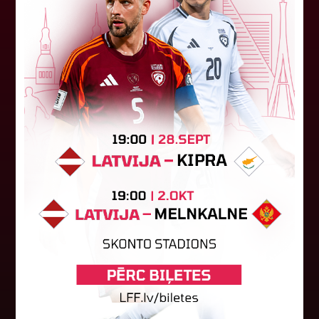
"Riga FC" iegūst handikapu, RFS
būs jāatspēlējas
Ceturtdienas vakarā savas spēles UEFA
Konferences līgas kvalifikācijas trešajā kārtā
aizvadīja divi Latvijas klubi. FC RFS izbraukumā ar
0:2 zaudēja Čehijas "Jablonec"...
06. augusts 2026.