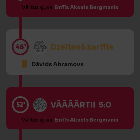
Vārtus guva
Emīls Aksels Bergmanis
48’
Dzeltenā kartīte
Dāvids Abramovs
52’
VĀĀĀĀRTI! 5:0
Vārtus guva
Emīls Aksels Bergmanis