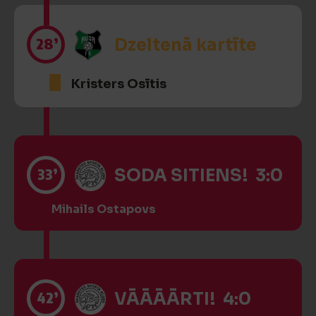
28’
Dzeltenā kartīte
Kristers Osītis
33’
SODA SITIENS! 3:0
Mihails Ostapovs
42’
VĀĀĀĀRTI! 4:0