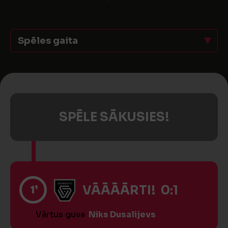
Spēles gaita
SPĒLE SĀKUSIES!
1’
VĀĀĀĀRTI! 0:1
Vārtus guva
Niks Dusalijevs