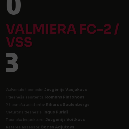
0
VALMIERA FC-2 /
VSS
3
Galvenais tiesnesis:
Jevgēnijs Vasjukovs
1 tiesneša asistents:
Romans Platonovs
2 tiesneša asistents:
Rihards Saulenbergs
Ceturtais tiesnesis:
Ingus Puriņš
Tiesnešu inspektors:
Jevgēnijs Voitkovs
Referee assessor:
Boriss Adjutovs