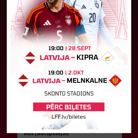
LFF Disciplinārlietu komitejas sēdes protokols
Nr. DK 26/-38 Rīgā, 2026. gada 6. augustā.
Piedalās:Komitejas locekļi: Jevgenija
Tverjanoviča-Bore, Raivis Grīnbergs...
07. augusts 2026.
"Riga FC" iegūst handikapu, RFS
būs jāatspēlējas