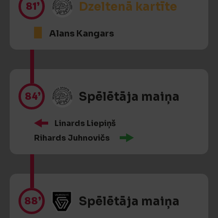
81’
Dzeltenā kartīte
Alans Kangars
84’
Spēlētāja maiņa
Linards Liepiņš
Rihards Juhnovičs
88’
Spēlētāja maiņa