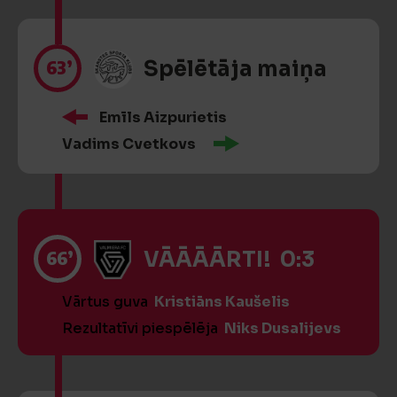
63’
Spēlētāja maiņa
Emīls Aizpurietis
Vadims Cvetkovs
66’
VĀĀĀĀRTI! 0:3
Vārtus guva
Kristiāns Kaušelis
Rezultatīvi piespēlēja
Niks Dusalijevs