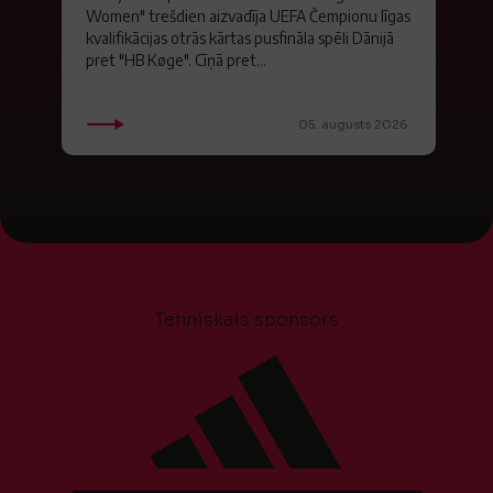
Women" trešdien aizvadīja UEFA Čempionu līgas
kvalifikācijas otrās kārtas pusfināla spēli Dānijā
pret "HB Køge". Cīņā pret...
05. augusts 2026.
Tehniskais sponsors