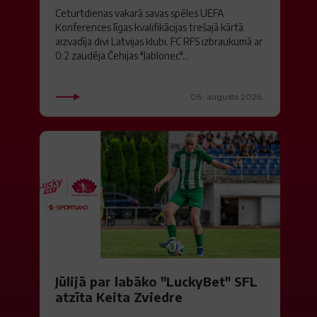
Ceturtdienas vakarā savas spēles UEFA
Konferences līgas kvalifikācijas trešajā kārtā
aizvadīja divi Latvijas klubi. FC RFS izbraukumā ar
0:2 zaudēja Čehijas "Jablonec"...
06. augusts 2026.
Jūlijā par labāko "LuckyBet" SFL
atzīta Keita Zviedre