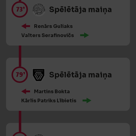
73’
Spēlētāja maiņa
Renārs Guliaks
Valters Serafinovičs
79’
Spēlētāja maiņa
Martins Bokta
Kārlis Patriks Lībietis