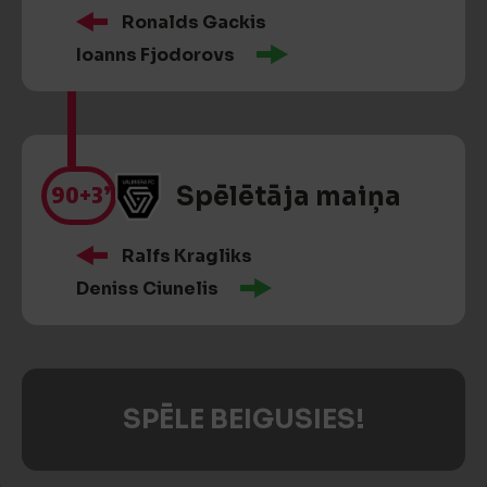
Ronalds Gackis
Ioanns Fjodorovs
90
+3’
Spēlētāja maiņa
Ralfs Kragliks
Deniss Ciunelis
SPĒLE BEIGUSIES!