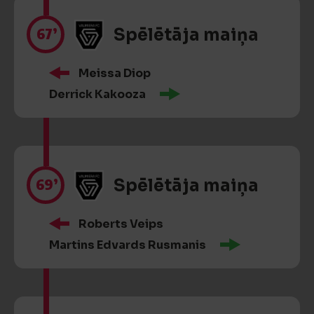
67’
Spēlētāja maiņa
Meissa Diop
Derrick Kakooza
69’
Spēlētāja maiņa
Roberts Veips
Martins Edvards Rusmanis