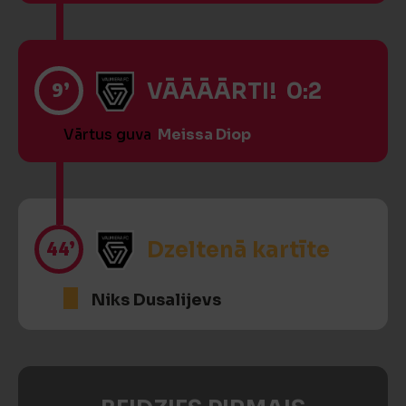
9’
VĀĀĀĀRTI! 0:2
Vārtus guva
Meissa Diop
44’
Dzeltenā kartīte
Niks Dusalijevs