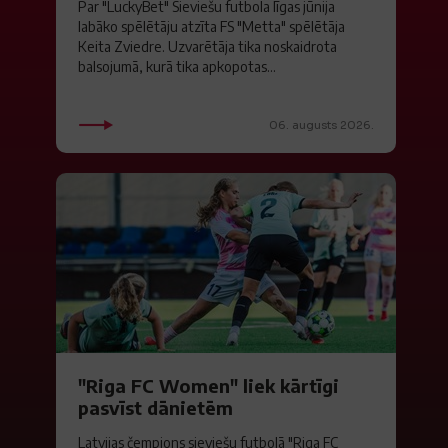
Par "LuckyBet" Sieviešu futbola līgas jūnija
labāko spēlētāju atzīta FS "Metta" spēlētāja
Keita Zviedre. Uzvarētāja tika noskaidrota
balsojumā, kurā tika apkopotas...
06. augusts 2026.
"Riga FC Women" liek kārtīgi
pasvīst dānietēm
Latvijas čempions sieviešu futbolā "Riga FC