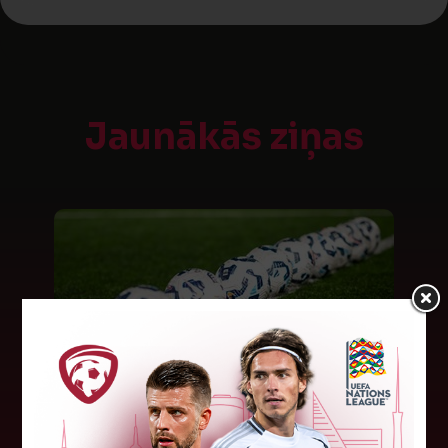
Jaunākās ziņas
LFF DK 6. augusta lēmumi