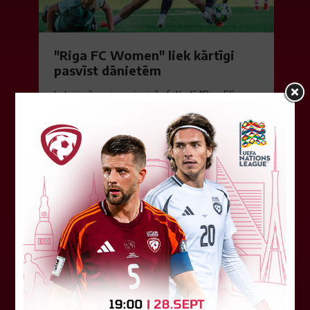
"Riga FC Women" liek kārtīgi
pasvīst dānietēm
Latvijas čempions sieviešu futbolā "Riga FC
Women" trešdien aizvadīja UEFA Čempionu līgas
kvalifikācijas otrās kārtas pusfināla spēli Dānijā
pret "HB Køge". Cīņā pret...
05. augusts 2026.