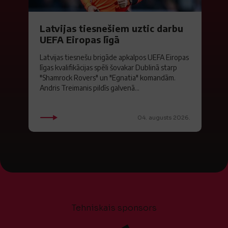
Latvijas tiesnešiem uztic darbu
UEFA Eiropas līgā
Latvijas tiesnešu brigāde apkalpos UEFA Eiropas
līgas kvalifikācijas spēli šovakar Dublinā starp
"Shamrock Rovers" un "Egnatia" komandām.
Andris Treimanis pildīs galvenā...
04. augusts 2026.
Tehniskais sponsors