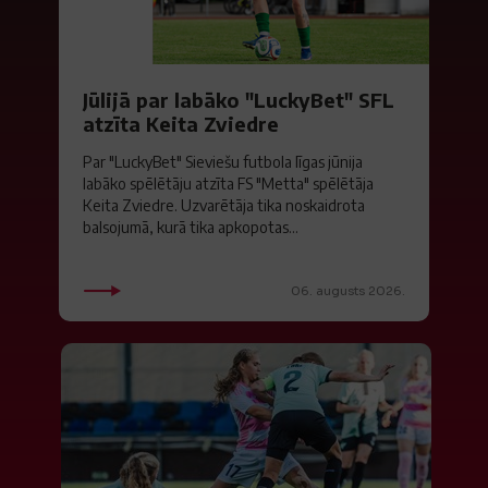
Jūlijā par labāko "LuckyBet" SFL
atzīta Keita Zviedre
Par "LuckyBet" Sieviešu futbola līgas jūnija
labāko spēlētāju atzīta FS "Metta" spēlētāja
Keita Zviedre. Uzvarētāja tika noskaidrota
balsojumā, kurā tika apkopotas...
06. augusts 2026.