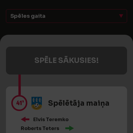
Spēles gaita
SPĒLE SĀKUSIES!
41’
Spēlētāja maiņa
Elvis Teremko
Roberts Teters