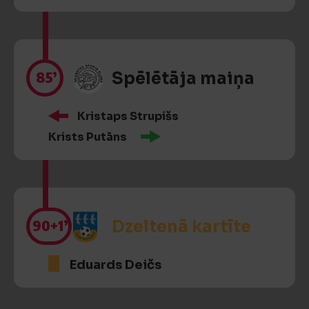
85’
Spēlētāja maiņa
Kristaps Strupišs
Krists Putāns
90
+1’
Dzeltenā kartīte
Eduards Deičs