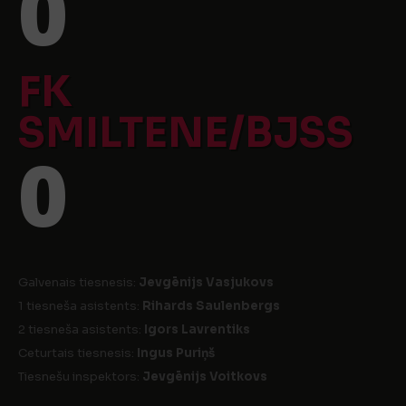
0
FK
SMILTENE/BJSS
0
Galvenais tiesnesis:
Jevgēnijs Vasjukovs
1 tiesneša asistents:
Rihards Saulenbergs
2 tiesneša asistents:
Igors Lavrentiks
Ceturtais tiesnesis:
Ingus Puriņš
Tiesnešu inspektors:
Jevgēnijs Voitkovs