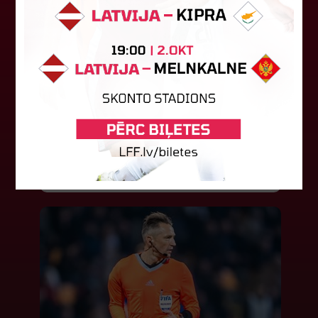
FK "Auda" pie eirokausu galda
turpina baudīt desertus
Otrdien Latvijas klubs FK "Auda" aizvadīja UEFA
Konferences līgas kvalifikācijas trešās kārtas
pirmo spēli, savu skatītāju priekšā "Skonto"
stadionā Rīgā ar 1:0 uzveica...
04. augusts 2026.