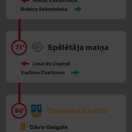
Mikus Vasiļevskis
Robins Stērninieks
73’
Spēlētāja maiņa
Linards Liepiņš
Vadims Cvetkovs
80’
Dzeltenā kartīte
Dāvis Gaigals