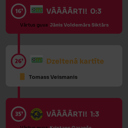
16’
VĀĀĀĀRTI! 0:3
Vārtus guva
Jānis Voldemārs Siktārs
26’
Dzeltenā kartīte
Tomass Veismanis
35’
VĀĀĀĀRTI! 1:3
Vārtus guva
Kristaps Garančs