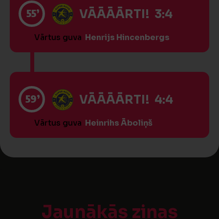
55’
VĀĀĀĀRTI! 3:4
Vārtus guva
Henrijs Hincenbergs
59’
VĀĀĀĀRTI! 4:4
Vārtus guva
Heinrihs Āboliņš
Jaunākās ziņas