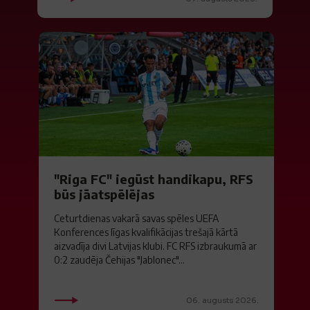
"Riga FC" iegūst handikapu, RFS
būs jāatspēlējas
Ceturtdienas vakarā savas spēles UEFA
Konferences līgas kvalifikācijas trešajā kārtā
aizvadīja divi Latvijas klubi. FC RFS izbraukumā ar
0:2 zaudēja Čehijas "Jablonec"...
06. augusts 2026.