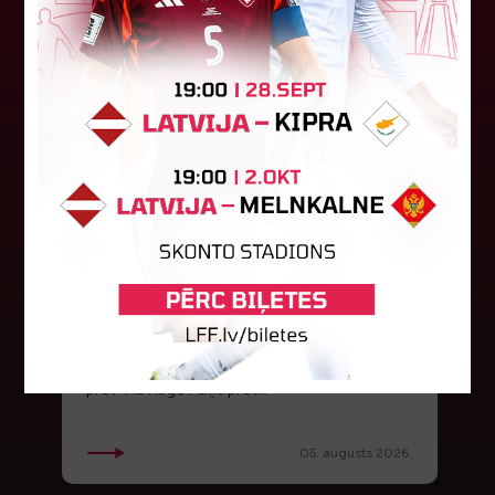
"Riga FC Women" liek kārtīgi
pasvīst dānietēm
Latvijas čempions sieviešu futbolā "Riga FC
Women" trešdien aizvadīja UEFA Čempionu līgas
kvalifikācijas otrās kārtas pusfināla spēli Dānijā
pret "HB Køge". Cīņā pret...
05. augusts 2026.