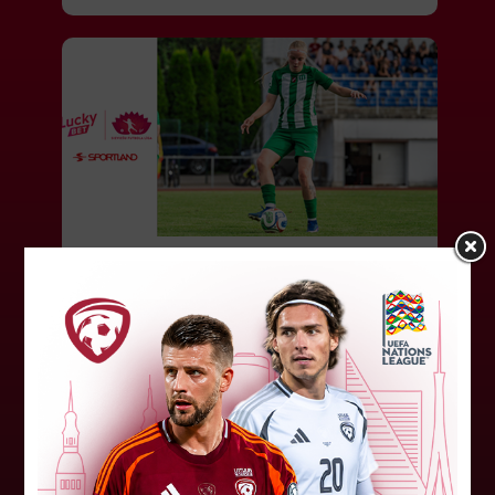
Jūlijā par labāko "LuckyBet" SFL
atzīta Keita Zviedre
Par "LuckyBet" Sieviešu futbola līgas jūnija
labāko spēlētāju atzīta FS "Metta" spēlētāja
Keita Zviedre. Uzvarētāja tika noskaidrota
balsojumā, kurā tika apkopotas...
06. augusts 2026.