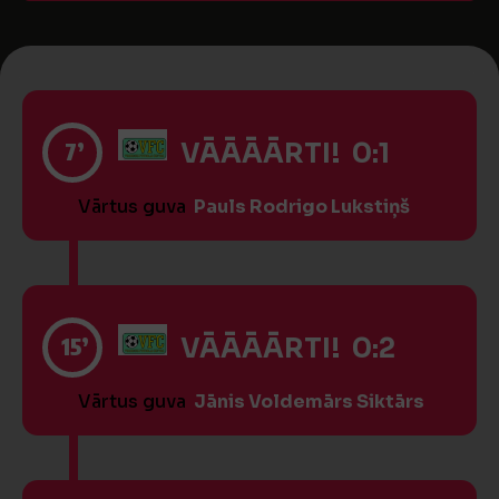
7’
VĀĀĀĀRTI! 0:1
Vārtus guva
Pauls Rodrigo Lukstiņš
15’
VĀĀĀĀRTI! 0:2
Vārtus guva
Jānis Voldemārs Siktārs