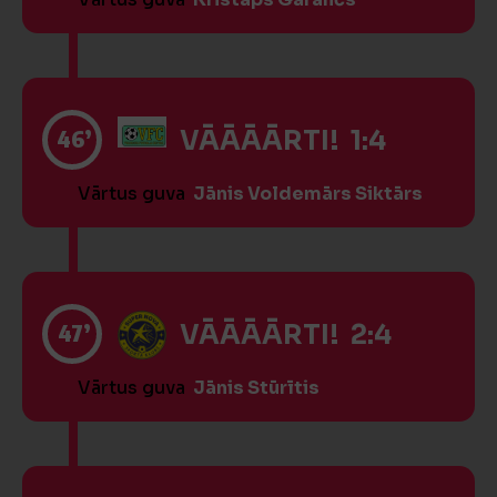
46’
VĀĀĀĀRTI! 1:4
Vārtus guva
Jānis Voldemārs Siktārs
47’
VĀĀĀĀRTI! 2:4
Vārtus guva
Jānis Stūrītis