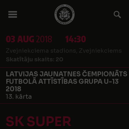
03 AUG
2018
14:30
Zvejniekciema stadions, Zvejniekciems
Skatītāju skaits:
20
LATVIJAS JAUNATNES ČEMPIONĀTS
FUTBOLĀ ATTĪSTĪBAS GRUPA U-13
2018
13. kārta
SK SUPER