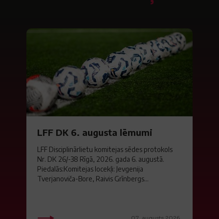
LFF DK 6. augusta lēmumi
LFF Disciplinārlietu komitejas sēdes protokols
Nr. DK 26/-38 Rīgā, 2026. gada 6. augustā.
Piedalās:Komitejas locekļi: Jevgenija
Tverjanoviča-Bore, Raivis Grīnbergs...
07. augusts 2026.