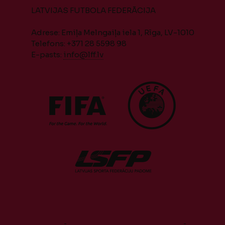
LATVIJAS FUTBOLA FEDERĀCIJA
Adrese: Emiļa Melngaiļa iela 1, Rīga, LV-1010
Telefons: +371 28 5598 98
E-pasts:
info@lff.lv