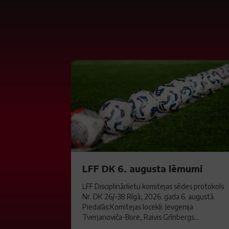
LFF DK 6. augusta lēmumi
LFF Disciplinārlietu komitejas sēdes protokols
Nr. DK 26/-38 Rīgā, 2026. gada 6. augustā.
Piedalās:Komitejas locekļi: Jevgenija
Tverjanoviča-Bore, Raivis Grīnbergs...