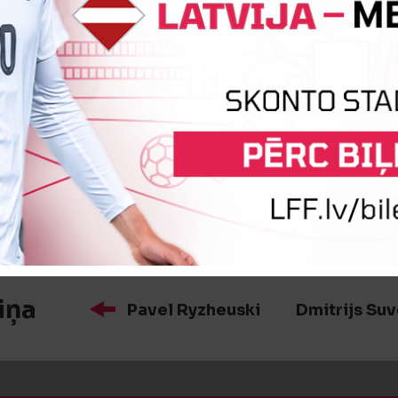
īte
Aleksandrs Novožilovs
iņa
Intars Kirhners
Vladimirs Ka
iņa
Pavel Ryzheuski
Dmitrijs Su