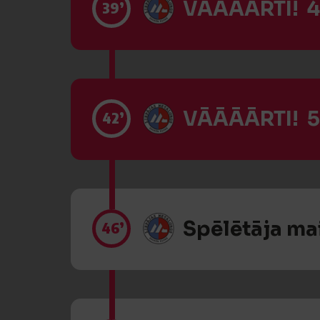
VĀĀĀĀRTI! 4
39’
VĀĀĀĀRTI! 5
42’
Spēlētāja ma
46’