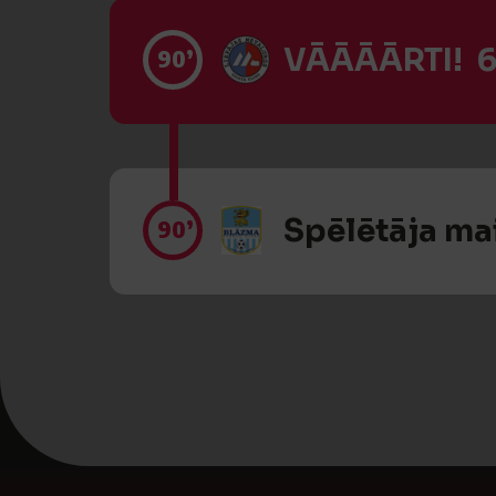
VĀĀĀĀRTI! 6
90’
Spēlētāja ma
90’