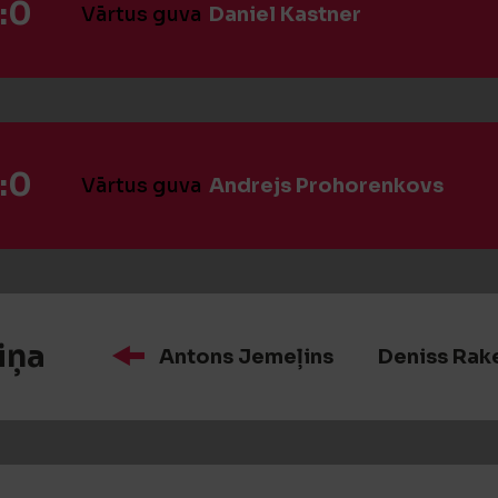
:0
Vārtus guva
Daniel Kastner
:0
Vārtus guva
Andrejs Prohorenkovs
iņa
Antons Jemeļins
Deniss Rak