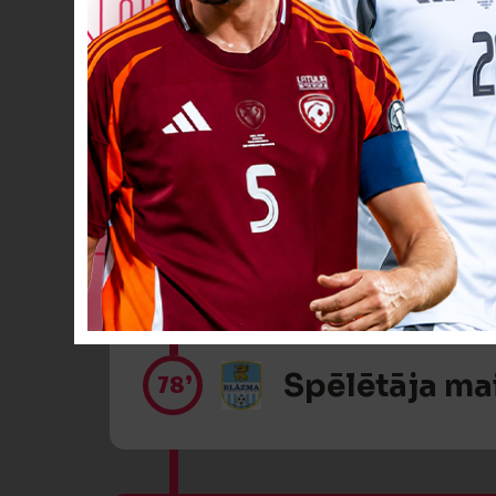
Dzeltenā kart
61’
Spēlētāja ma
64’
Spēlētāja ma
78’