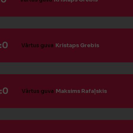
:0
Vārtus guva
Kristaps Grebis
:0
Vārtus guva
Maksims Rafaļskis