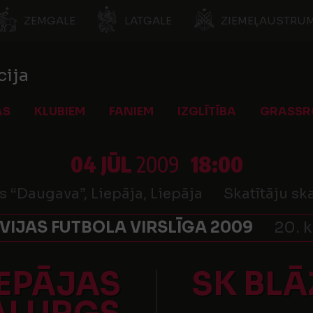
ZEMGALE
LATGALE
ZIEMEĻAUSTRUM
cija
AS
KLUBIEM
FANIEM
IZGLĪTĪBA
GRASSR
04 JŪL
2009
18:00
s “Daugava”, Liepāja, Liepāja
Skatītāju ska
VIJAS FUTBOLA VIRSLĪGA 2009
20. k
IEPĀJAS
SK BL