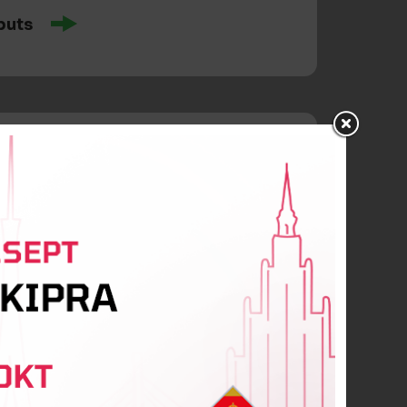
buts
lovins