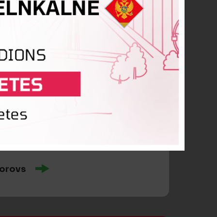
mešs
vorovs