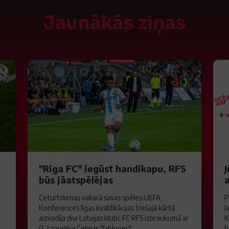
Jaunākās ziņas
"Riga FC" iegūst handikapu, RFS
J
būs jāatspēlējas
a
Ceturtdienas vakarā savas spēles UEFA
P
Konferences līgas kvalifikācijas trešajā kārtā
l
aizvadīja divi Latvijas klubi. FC RFS izbraukumā ar
K
0:2 zaudēja Čehijas "Jablonec"...
b