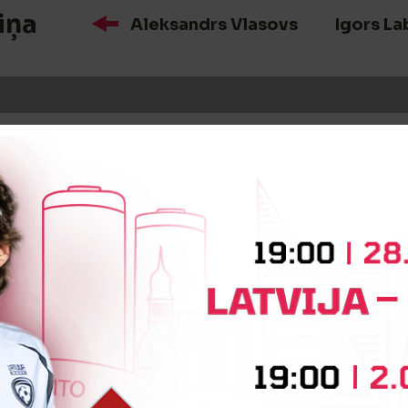
iņa
Aleksandrs Vlasovs
Igors La
īte
Deniss Rakels
iņa
Daniel Kastner
Jevgenijs Go