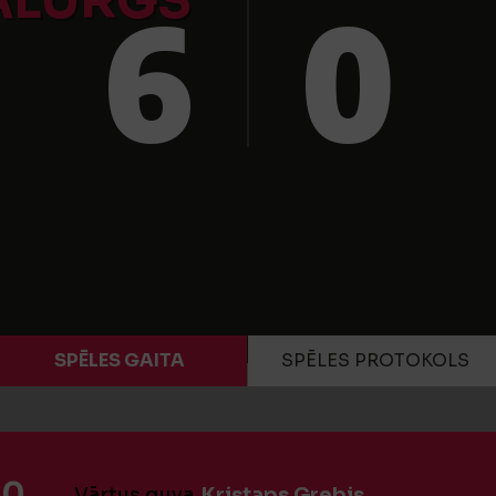
ALURGS
6
0
SPĒLES GAITA
SPĒLES PROTOKOLS
:0
Vārtus guva
Kristaps Grebis