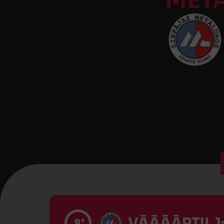
MET
VĀĀĀĀRTI! 1
8’