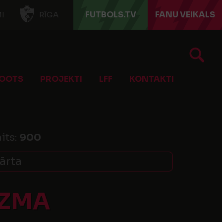
FUTBOLS.TV
FANU VEIKALS
I
RĪGA
OOTS
PROJEKTI
LFF
KONTAKTI
its:
900
ārta
ĀZMA