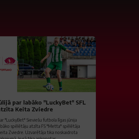
ūlijā par labāko "LuckyBet" SFL
tzīta Keita Zviedre
ar "LuckyBet" Sieviešu futbola līgas jūnija
abāko spēlētāju atzīta FS "Metta" spēlētāja
eita Zviedre. Uzvarētāja tika noskaidrota
alsojumā, kurā tika apkopotas...