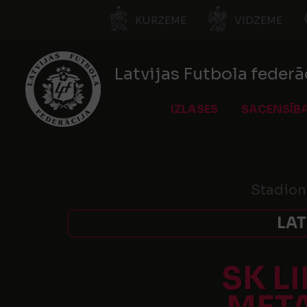
KURZEME
VIDZEME
Latvijas Futbola federā
IZLASES
SACENSĪB
Stadion
LAT
SK L