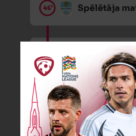
Spēlētāja ma
46’
Dzeltenā kart
51’
Spēlētāja ma
55’