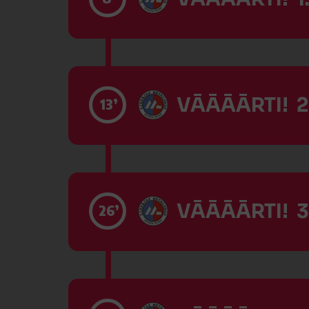
VĀĀĀĀRTI! 2
13’
VĀĀĀĀRTI! 3
26’