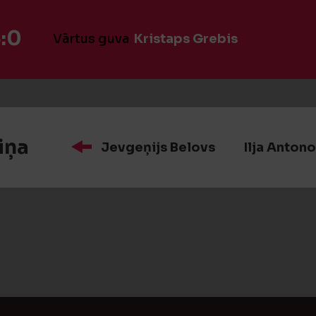
:0
Vārtus guva
Kristaps Grebis
iņa
Jevgeņijs Belovs
Ilja Anton