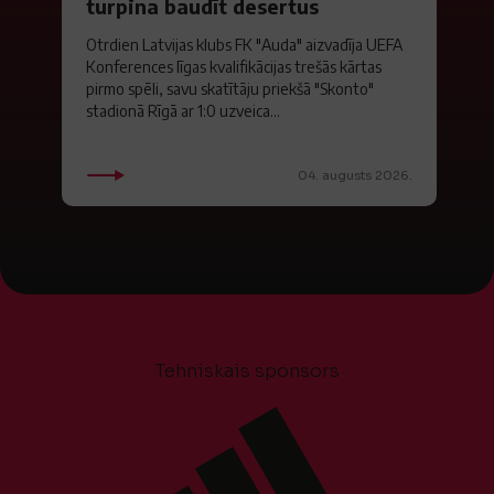
turpina baudīt desertus
Otrdien Latvijas klubs FK "Auda" aizvadīja UEFA
Konferences līgas kvalifikācijas trešās kārtas
pirmo spēli, savu skatītāju priekšā "Skonto"
stadionā Rīgā ar 1:0 uzveica...
04. augusts 2026.
Tehniskais sponsors