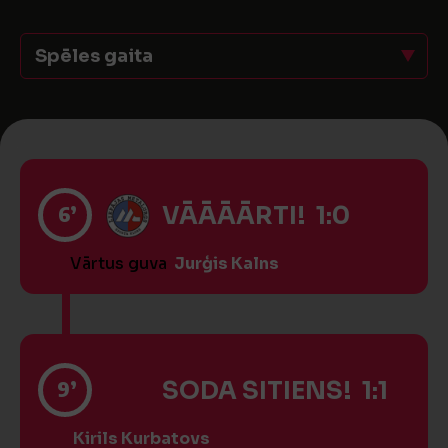
Spēles gaita
6’
VĀĀĀĀRTI! 1:0
Vārtus guva
Jurģis Kalns
9’
SODA SITIENS! 1:1
Kirils Kurbatovs