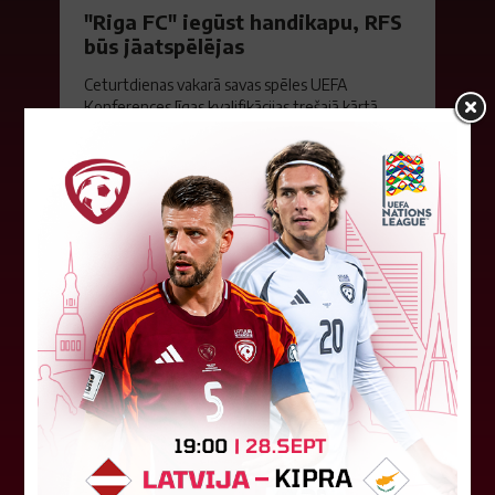
"Riga FC" iegūst handikapu, RFS
būs jāatspēlējas
Ceturtdienas vakarā savas spēles UEFA
Konferences līgas kvalifikācijas trešajā kārtā
aizvadīja divi Latvijas klubi. FC RFS izbraukumā ar
0:2 zaudēja Čehijas "Jablonec"...
06. augusts 2026.