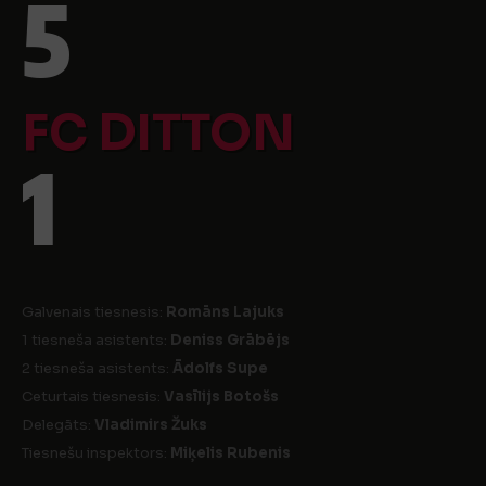
5
FC DITTON
1
Galvenais tiesnesis:
Romāns Lajuks
1 tiesneša asistents:
Deniss Grābējs
2 tiesneša asistents:
Ādolfs Supe
Ceturtais tiesnesis:
Vasīlijs Botošs
Delegāts:
Vladimirs Žuks
Tiesnešu inspektors:
Miķelis Rubenis