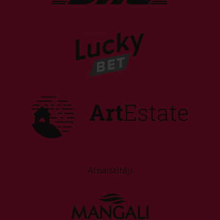
Atbalstītāji