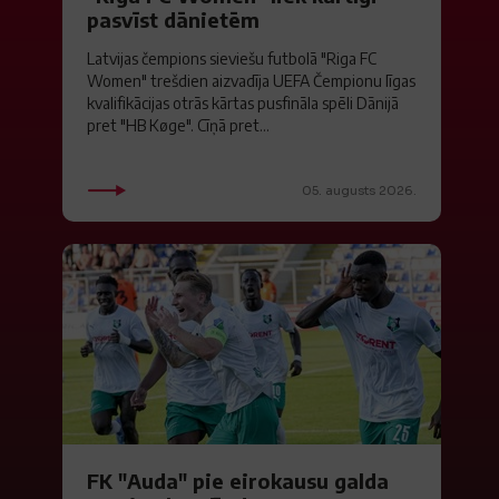
pasvīst dānietēm
Latvijas čempions sieviešu futbolā "Riga FC
Women" trešdien aizvadīja UEFA Čempionu līgas
kvalifikācijas otrās kārtas pusfināla spēli Dānijā
pret "HB Køge". Cīņā pret...
05. augusts 2026.
FK "Auda" pie eirokausu galda