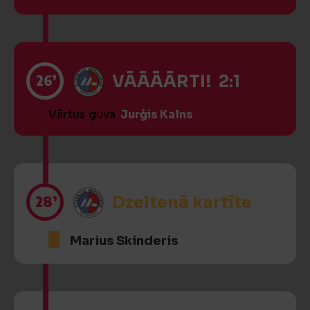
26’
VĀĀĀĀRTI! 2:1
Vārtus guva
Jurģis Kalns
28’
Dzeltenā kartīte
Marius Skinderis