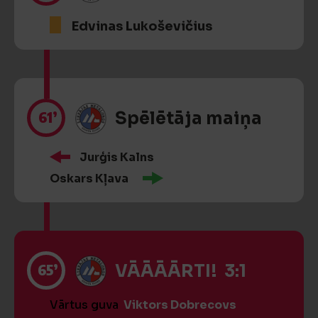
Edvinas Lukoševičius
61’
Spēlētāja maiņa
Jurģis Kalns
Oskars Kļava
65’
VĀĀĀĀRTI! 3:1
Vārtus guva
Viktors Dobrecovs