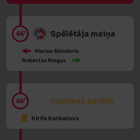
66’
Spēlētāja maiņa
Marius Skinderis
Robertas Ringys
66’
Dzeltenā kartīte
Kirils Kurbatovs