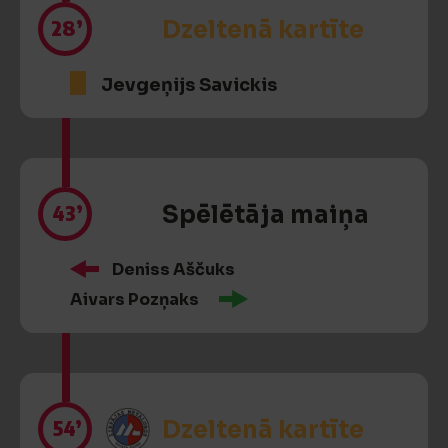
28’
Dzeltenā kartīte
Jevgeņijs Savickis
43’
Spēlētāja maiņa
Deniss Aščuks
Aivars Pozņaks
54’
Dzeltenā kartīte