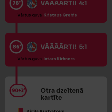
78’
VĀĀĀĀRTI! 4:1
Vārtus guva
Kristaps Grebis
86’
VĀĀĀĀRTI! 5:1
Vārtus guva
Intars Kirhners
90
+2’
Otra dzeltenā
kartīte
Kirils Kurbatovs