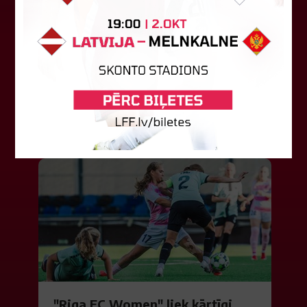
Jūlijā par labāko "LuckyBet" SFL
atzīta Keita Zviedre
Par "LuckyBet" Sieviešu futbola līgas jūnija
labāko spēlētāju atzīta FS "Metta" spēlētāja
Keita Zviedre. Uzvarētāja tika noskaidrota
balsojumā, kurā tika apkopotas...
06. augusts 2026.
"Riga FC Women" liek kārtīgi