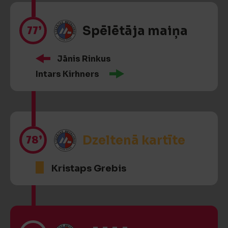
77’
Spēlētāja maiņa
Jānis Rinkus
Intars Kirhners
78’
Dzeltenā kartīte
Kristaps Grebis