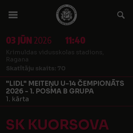
03 JŪN
2026
11:40
Krimuldas vidusskolas stadions,
Ragana
Skatītāju skaits:
70
"LIDL" MEITEŅU U-14 ČEMPIONĀTS
2026 - 1. POSMA B GRUPA
1. kārta
SK KUORSOVA