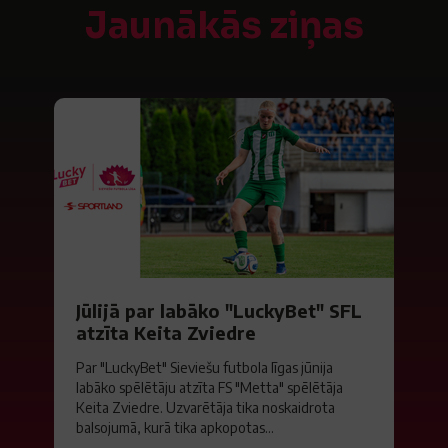
Jaunākās ziņas
Jūlijā par labāko "LuckyBet" SFL
atzīta Keita Zviedre
Par "LuckyBet" Sieviešu futbola līgas jūnija
labāko spēlētāju atzīta FS "Metta" spēlētāja
Keita Zviedre. Uzvarētāja tika noskaidrota
balsojumā, kurā tika apkopotas...