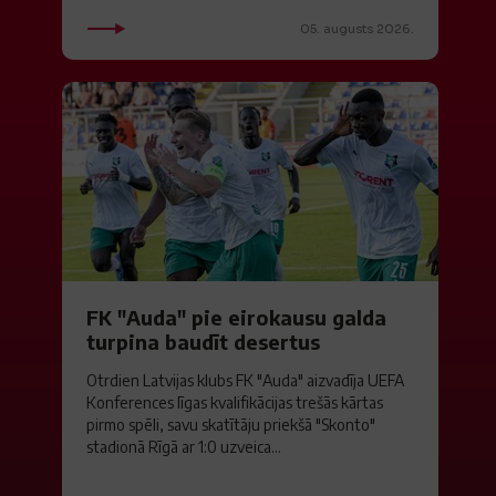
05. augusts 2026.
FK "Auda" pie eirokausu galda
turpina baudīt desertus
Otrdien Latvijas klubs FK "Auda" aizvadīja UEFA
Konferences līgas kvalifikācijas trešās kārtas
pirmo spēli, savu skatītāju priekšā "Skonto"
stadionā Rīgā ar 1:0 uzveica...