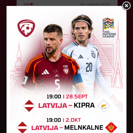
04. augusts 2026.
Latvijas tiesnešiem uztic darbu
UEFA Eiropas līgā
Latvijas tiesnešu brigāde apkalpos UEFA Eiropas
līgas kvalifikācijas spēli šovakar Dublinā starp
"Shamrock Rovers" un "Egnatia" komandām.
Andris Treimanis pildīs galvenā...