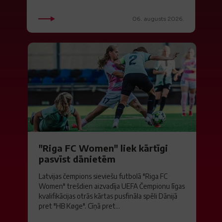
06. augusts 2026.
"Riga FC Women" liek kārtīgi
pasvīst dānietēm
Latvijas čempions sieviešu futbolā "Riga FC
Women" trešdien aizvadīja UEFA Čempionu līgas
kvalifikācijas otrās kārtas pusfināla spēli Dānijā
pret "HB Køge". Cīņā pret...