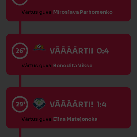
Vārtus guva
Miroslava Parhomenko
26’
VĀĀĀĀRTI! 0:4
Vārtus guva
Benedita Vikse
29’
VĀĀĀĀRTI! 1:4
Vārtus guva
Elīna Mateļonoka