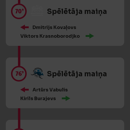
70’
Spēlētāja maiņa
Dmitrijs Kovaļovs
Viktors Krasnoborodjko
76’
Spēlētāja maiņa
Artūrs Vabulis
Kirils Burajevs