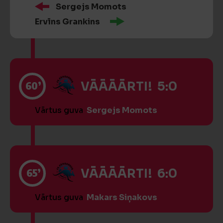
Sergejs Momots
Ervīns Grankins
60’
VĀĀĀĀRTI! 5:0
Vārtus guva
Sergejs Momots
65’
VĀĀĀĀRTI! 6:0
Vārtus guva
Makars Siņakovs