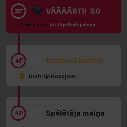
35’
VĀĀĀĀRTI! 3:0
Vārtus guva
Vitālijs Kudrjašovs
41’
Dzeltenā kartīte
Dmitrijs Kovaļovs
42’
Spēlētāja maiņa