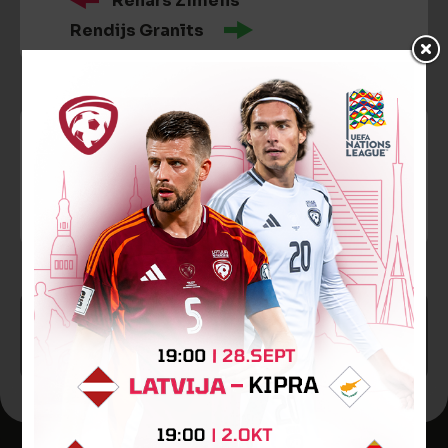
Renārs Zīmelis
Rendijs Granīts
86’
Dzeltenā kartīte
Sandis Švāns
SPĒLE BEIGUSIES!