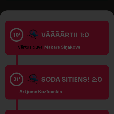
10’
VĀĀĀĀRTI! 1:0
Vārtus guva
Makars Siņakovs
21’
SODA SITIENS! 2:0
Artjoms Kozlovskis