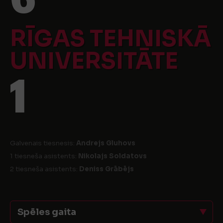
RĪGAS TEHNISKĀ
UNIVERSITĀTE
1
Galvenais tiesnesis:
Andrejs Gluhovs
1 tiesneša asistents:
Nikolajs Soldatovs
2 tiesneša asistents:
Deniss Grābējs
Spēles gaita