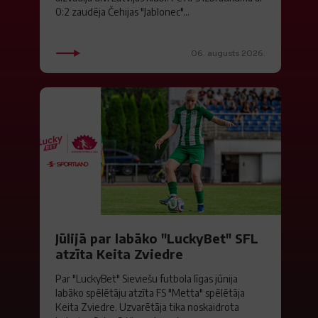
0:2 zaudēja Čehijas "Jablonec"...
06. augusts 2026.
Jūlijā par labāko "LuckyBet" SFL
atzīta Keita Zviedre
Par "LuckyBet" Sieviešu futbola līgas jūnija
labāko spēlētāju atzīta FS "Metta" spēlētāja
Keita Zviedre. Uzvarētāja tika noskaidrota