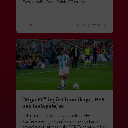
Tverjanoviča-Bore, Raivis Grīnbergs...
07. augusts 2026.
"Riga FC" iegūst handikapu, RFS
būs jāatspēlējas
Ceturtdienas vakarā savas spēles UEFA
Konferences līgas kvalifikācijas trešajā kārtā
aizvadīja divi Latvijas klubi. FC RFS izbraukumā ar