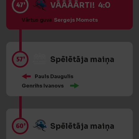
47’
VĀĀĀĀRTI! 4:0
Vārtus guva
Sergejs Momots
57’
Spēlētāja maiņa
Pauls Daugulis
Genrihs Ivanovs
60’
Spēlētāja maiņa