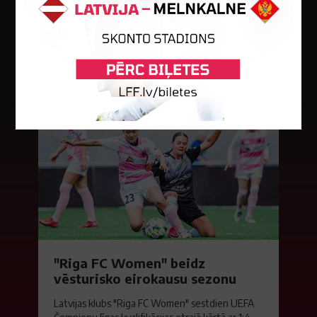
Jaunākās ziņas
"Riga FC Women" beidz
vēsturisko eirokausu sezonu
Latvijas klubs "Riga FC Women" sestdien UEFA