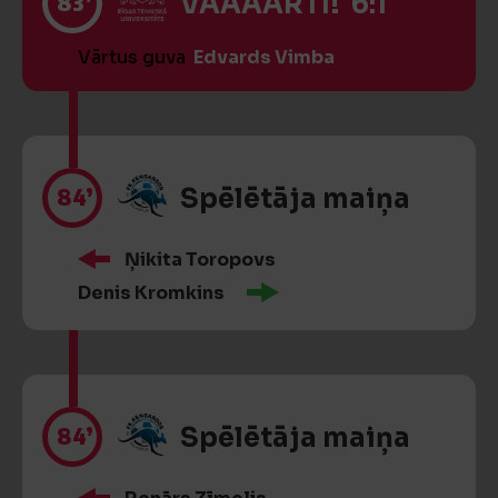
83’
VĀĀĀĀRTI! 6:1
Vārtus guva
Edvards Vimba
84’
Spēlētāja maiņa
Ņikita Toropovs
Denis Kromkins
84’
Spēlētāja maiņa