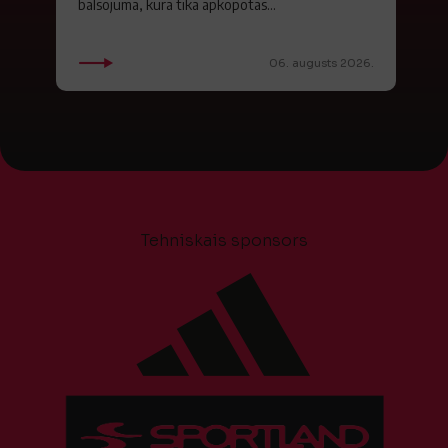
balsojumā, kurā tika apkopotas...
06. augusts 2026.
Tehniskais sponsors