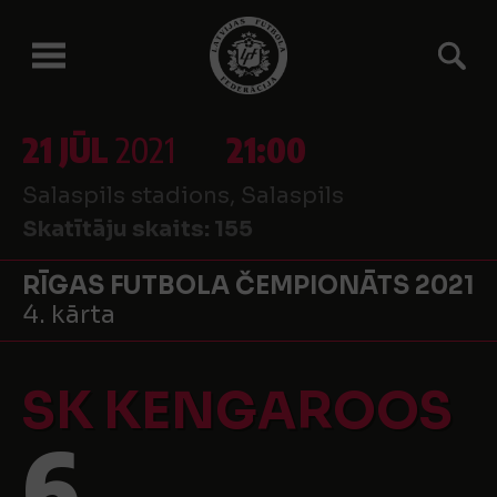
21 JŪL
2021
21:00
Salaspils stadions, Salaspils
Skatītāju skaits:
155
RĪGAS FUTBOLA ČEMPIONĀTS 2021
4. kārta
SK KENGAROOS
6