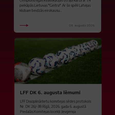
Čempionu līgas kvalifikācijas otrajā kārtā ar 1:4
piekāpās Lietuvas "Gintra". Ar šo spēli Latvijas
klubam beidzās eirokausu...
08. augusts 2026.
LFF DK 6. augusta lēmumi
LFF Disciplinārlietu komitejas sēdes protokols
Nr. DK 26/-38 Rīgā, 2026. gada 6. augustā.
Piedalās:Komitejas locekļi: Jevgenija