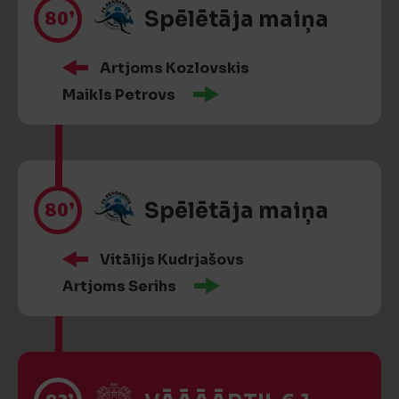
80’
Spēlētāja maiņa
Artjoms Kozlovskis
Maikls Petrovs
80’
Spēlētāja maiņa
Vitālijs Kudrjašovs
Artjoms Serihs