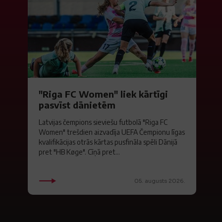
"Riga FC Women" liek kārtīgi
pasvīst dānietēm
Latvijas čempions sieviešu futbolā "Riga FC
Women" trešdien aizvadīja UEFA Čempionu līgas
kvalifikācijas otrās kārtas pusfināla spēli Dānijā
pret "HB Køge". Cīņā pret...
05. augusts 2026.