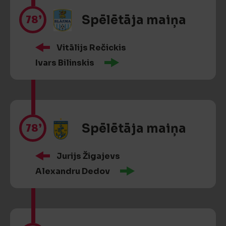
78’
Spēlētāja maiņa
Vitālijs Rečickis
Ivars Bilinskis
78’
Spēlētāja maiņa
Jurijs Žigajevs
Alexandru Dedov