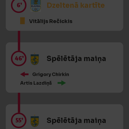
6’
Dzeltenā kartīte
Vitālijs Rečickis
46’
Spēlētāja maiņa
Grigory Chirkin
Artis Lazdiņš
55’
Spēlētāja maiņa