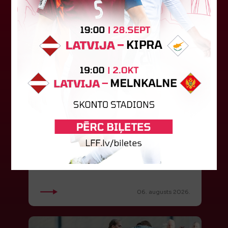
Jūlijā par labāko "LuckyBet" SFL
atzīta Keita Zviedre
Par "LuckyBet" Sieviešu futbola līgas jūnija
labāko spēlētāju atzīta FS "Metta" spēlētāja
Keita Zviedre. Uzvarētāja tika noskaidrota
balsojumā, kurā tika apkopotas...
06. augusts 2026.