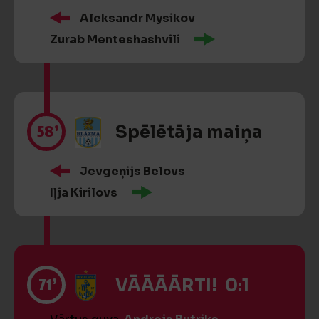
Aleksandr Mysikov
Zurab Menteshashvili
58’
Spēlētāja maiņa
Jevgeņijs Belovs
Iļja Kirilovs
71’
VĀĀĀĀRTI! 0:1