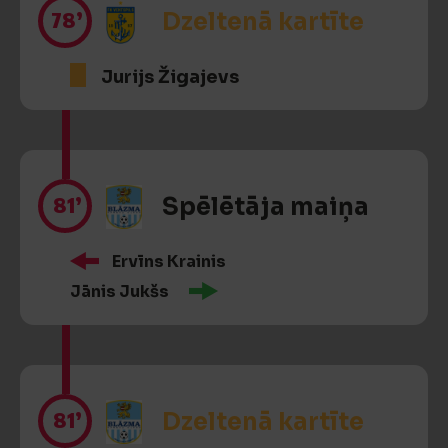
78’
Dzeltenā kartīte
Jurijs Žigajevs
81’
Spēlētāja maiņa
Ervīns Krainis
Jānis Jukšs
81’
Dzeltenā kartīte