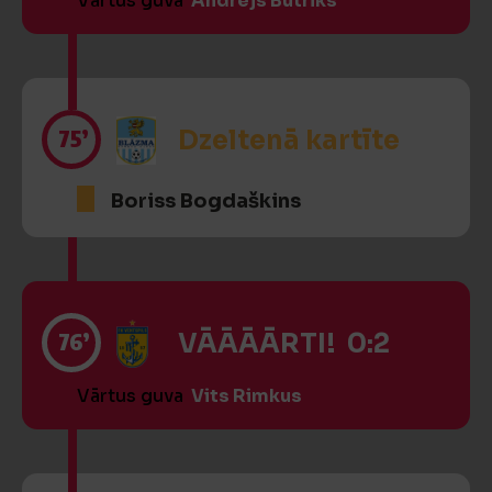
Vārtus guva
Andrejs Butriks
75’
Dzeltenā kartīte
Boriss Bogdaškins
76’
VĀĀĀĀRTI! 0:2
Vārtus guva
Vits Rimkus