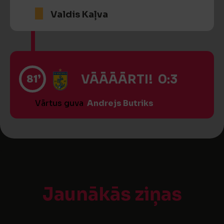
Valdis Kaļva
81’
VĀĀĀĀRTI! 0:3
Vārtus guva
Andrejs Butriks
Jaunākās ziņas