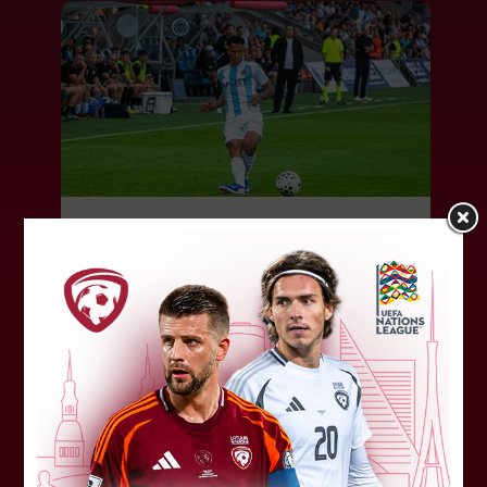
"Riga FC" iegūst handikapu, RFS
būs jāatspēlējas
Ceturtdienas vakarā savas spēles UEFA
Konferences līgas kvalifikācijas trešajā kārtā
aizvadīja divi Latvijas klubi. FC RFS izbraukumā ar
0:2 zaudēja Čehijas "Jablonec"...
06. augusts 2026.