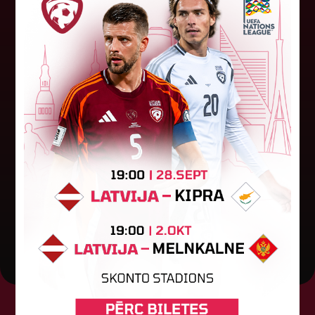
Latvijas tiesnešiem uztic darbu
UEFA Eiropas līgā
Latvijas tiesnešu brigāde apkalpos UEFA Eiropas
līgas kvalifikācijas spēli šovakar Dublinā starp
"Shamrock Rovers" un "Egnatia" komandām.
Andris Treimanis pildīs galvenā...
04. augusts 2026.