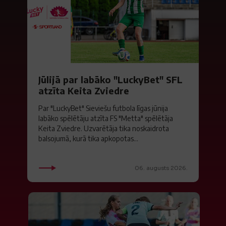
Jūlijā par labāko "LuckyBet" SFL
atzīta Keita Zviedre
Par "LuckyBet" Sieviešu futbola līgas jūnija
labāko spēlētāju atzīta FS "Metta" spēlētāja
Keita Zviedre. Uzvarētāja tika noskaidrota
balsojumā, kurā tika apkopotas...
06. augusts 2026.