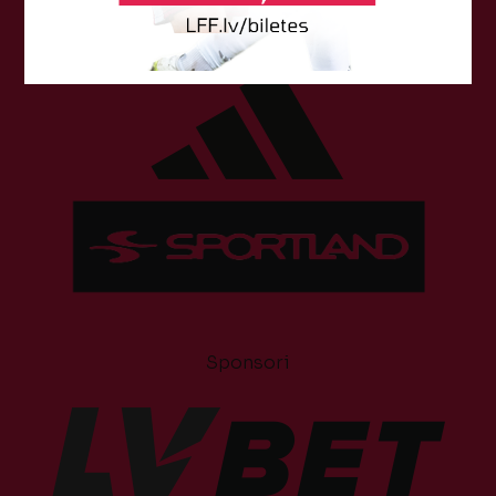
Tehniskais sponsors
Sponsori