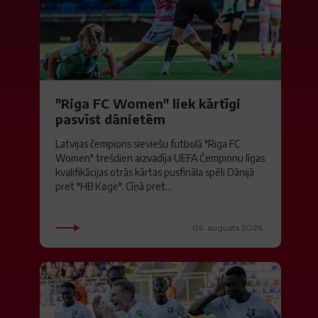
"Riga FC Women" liek kārtīgi
pasvīst dānietēm
Latvijas čempions sieviešu futbolā "Riga FC
Women" trešdien aizvadīja UEFA Čempionu līgas
kvalifikācijas otrās kārtas pusfināla spēli Dānijā
pret "HB Køge". Cīņā pret...
05. augusts 2026.