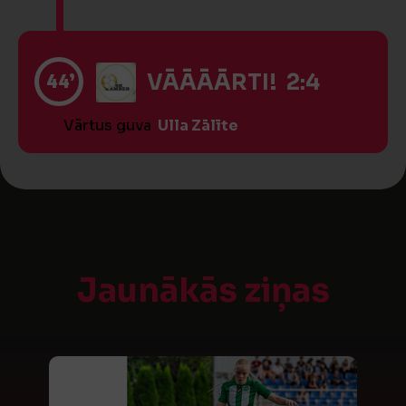
44’
VĀĀĀĀRTI! 2:4
Vārtus guva
Ulla Zālīte
Jaunākās ziņas