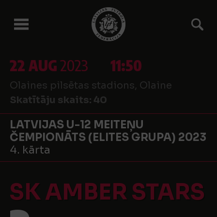
22 AUG
2023
11:50
Olaines pilsētas stadions, Olaine
Skatītāju skaits:
40
LATVIJAS U-12 MEITEŅU
ČEMPIONĀTS (ELITES GRUPA) 2023
4. kārta
SK AMBER STARS