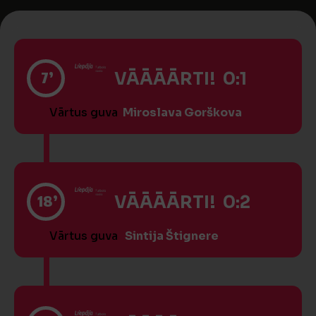
7’
VĀĀĀĀRTI! 0:1
Vārtus guva
Miroslava Gorškova
18’
VĀĀĀĀRTI! 0:2
Vārtus guva
Sintija Štignere