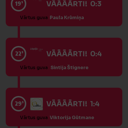
19’
VĀĀĀĀRTI! 0:3
Vārtus guva
Paula Krūmiņa
22’
VĀĀĀĀRTI! 0:4
Vārtus guva
Sintija Štignere
29’
VĀĀĀĀRTI! 1:4
Vārtus guva
Viktorija Gūtmane