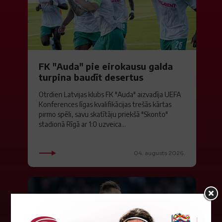
FK "Auda" pie eirokausu galda
turpina baudīt desertus
Otrdien Latvijas klubs FK "Auda" aizvadīja UEFA
Konferences līgas kvalifikācijas trešās kārtas
pirmo spēli, savu skatītāju priekšā "Skonto"
stadionā Rīgā ar 1:0 uzveica...
04. augusts 2026.